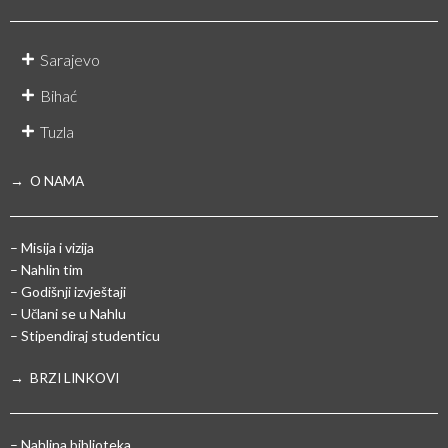
Sarajevo
Bihać
Tuzla
→ O NAMA
– Misija i vizija
– Nahlin tim
– Godišnji izvještaji
– Učlani se u Nahlu
– Stipendiraj studenticu
→ BRZI LINKOVI
– Nahlina biblioteka