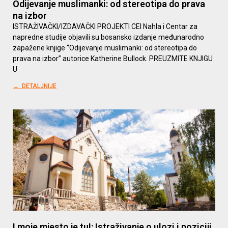
Odijevanje muslimanki: od stereotipa do prava
na izbor
ISTRAŽIVAČKI/IZDAVAČKI PROJEKTI CEI Nahla i Centar za
napredne studije objavili su bosansko izdanje međunarodno
zapažene knjige “Odijevanje muslimanki: od stereotipa do
prava na izbor” autorice Katherine Bullock. PREUZMITE KNJIGU
U
→ DETALJNIJE
I moje mjesto je tu!: Istraživanje o ulozi i poziciji