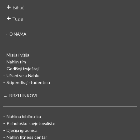
Bihać
Tuzla
→ O NAMA
– Misija i vizija
– Nahlin tim
– Godišnji izvještaji
– Učlani se u Nahlu
– Stipendiraj studenticu
→ BRZI LINKOVI
– Nahlina biblioteka
– Psihološko savjetovalište
– Dječija igraonica
– Nahlin fitness centar