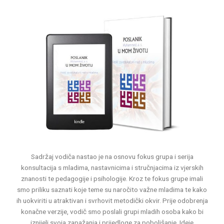
Sadržaj vodiča nastao je na osnovu fokus grupa i serija
konsultacija s mladima, nastavnicima i stručnjacima iz vjerskih
znanosti te pedagogije i psihologije. Kroz te fokus grupe imali
smo priliku saznati koje teme su naročito važne mladima te kako
ih uokviriti u atraktivan i svrhovit metodički okvir. Prije odobrenja
konačne verzije, vodič smo poslali grupi mladih osoba kako bi
iznijeli svoja zapažanja i prijedloge za poboljšanje. Ideje