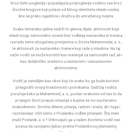
Kroz četiri poglavlja i pripadajuća potpoglavlja vodimo vas kroz
životne krugove koji polaze od ličnog identiteta mlade osobe,
šire se preko zajednice i društva do umreženog svijeta.
Svaka tematska cjelina sadrži tri glavna dijela: aktivnosti koje
mladi mogu samostalno izvesti bez vođenja nastavnika ili trenera,
razradu teme obogaćenu primjerima iz života Muhammeda, a. s.,
te aktivnosti za nastavnike i trenere koji rade s mladima. Na taj
način vodič se može koristiti kao materijal za samostalni rad, ali i
kao didaktičko sredstvo u nastavnim i vannastavnim
aktivnostima.
Vodič je zamišljen kao okvir koji će svako ko ga bude koristio
prilagoditi svojoj kreativnosti i potrebama. Sadržaj vodiča
poručuje kako je Muhammed, a. s., poslan svakome od nas te da
je njegov život prepun situacija s kojima se svi suočavamo
svakodnevno: životne dileme, pitanja, radost i sreća, ali i tuga i
razočarenje. Učit ćemo o Poslaniku vođeni pitanjem: Šta meni
znači Poslanik, a. s.? Otkrivajući ga u našim životima vodič nas
poziva da razvijamo ljubav prema Poslanikovoj plemenitoj