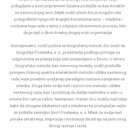
prikupljene u ovim pripremnim fazama poslužile su kao korektiv
na osnovu kojeg smo željeli vodič učiniti što je moguće više
prilagođenim njegovim krajnjim korisnicima/ama – mladima i
osobama koje rade s njima u odgojno-obrazovnom procesu, bilo
da je riječ o školi ili nekoj drugoj vrsti organizacije.
Konceptualno, vodič počiva na biografskoj metodi, što znači da
biografija Poslanika, a. s., predstavlja podlogu potrage za
odgovorima na pitanja koja sebi postavljamo u životu. U okviru
biografske metode, kao osnovnog modela, vodič predviđa
primjenu čitavog spektra interaktivnih metoda i oblika nastavnog
rada, koje posebno uvažavaju paradigmu nastave usmjerene na
učenika. Stoga ćete ovdje naći raznovrsne metode i oblike
nastavnog rada, kao i podsticaj da dublje razmislite o sebi i o
onome što vam je važno. Nastavnici i treneri će u vodiču naći ideje
kako da obogate edukativni rad s mladima i na pristupačan način
im približe zanimljivi život Poslanika, a. s. Mladi će ovdje naći
poruke ohrabrenja, inspiracije i motivacije da istraju na putu svog
ličnog razvoja i rasta.