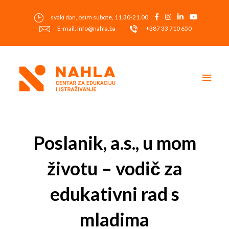
Skip
to
svaki dan, osim subote, 11.30-21.00
content
E-mail: info@nahla.ba
+387 33 710 650
Main
Men
Post
navigation
Poslanik, a.s., u mom
životu – vodič za
edukativni rad s
mladima