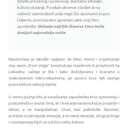
između privatnog i poslovnog, mentalno zdravlje i
kultura slušanja. Poseban akcenat stavljen je na
važnost samosvijesti: prije nego što upoznamo kupce
i klijente, prvo moramo upoznati sebe, svoj tim i
uposlenike.
Slušanje najtiših članova tima može
donijeti najvrednije uvide.
Masterclass je također naglasio da lideri, timovi i organizacije
nisu samo „front stage“ konstrukcije vrijednosti ili prisutnosti na
LinkedInu: važnije je šta i kako doživljavamo i kreiramo u
svakodnevnim mikro-iskustvima, jer upravo kroz njih nastaje
prava kultura radnog mjesta.
U centru pažnje bilo je osnaživanje zaposlenika kroz autonomiju i
poduzetništvo unutar tima, ali i kreiranje narativa koji je povjerljiv i
iskren, a ne manipulativan. Stres, kao psihološki fenomen,
proizlazi iz percepcije situacije, a ne same situacije, stoga je briga
i razumijevanje ključ za održivu radnu kulturu.