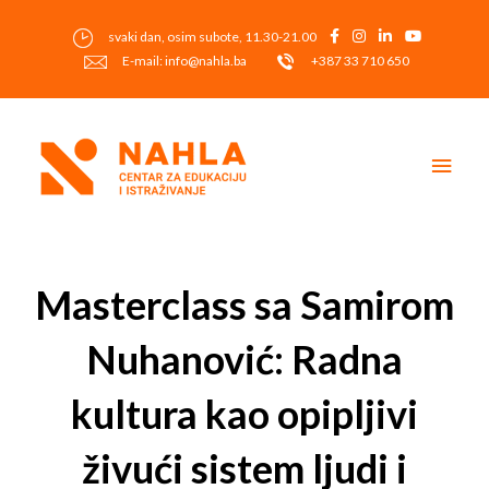
Skip
to
svaki dan, osim subote, 11.30-21.00
content
E-mail: info@nahla.ba
+387 33 710 650
Main
Men
Post
navigation
Masterclass sa Samirom
Nuhanović: Radna
kultura kao opipljivi
živući sistem ljudi i