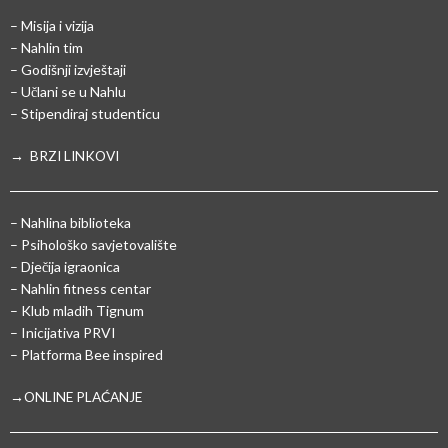
– Misija i vizija
– Nahlin tim
– Godišnji izvještaji
– Učlani se u Nahlu
– Stipendiraj studenticu
→ BRZI LINKOVI
– Nahlina biblioteka
– Psihološko savjetovalište
– Dječija igraonica
– Nahlin fitness centar
– Klub mladih Tignum
– Inicijativa PRVI
– Platforma Bee inspired
→ONLINE PLAĆANJE