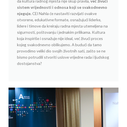
da kultura radnog mjesta nije skup pravila,
već živući
sistem vrijednosti i odnosa koji se svakodnevno
njeguje.
CEI Nahla će nastaviti razvijati ovakve
otvorene, edukativne formate, osnažujući liderke,
lidere i timove da kreiraju radna mjesta utemeljena na
sigurnosti, poštovanju i jednakim prilikama. Kultura
koja inspiriše i osnažuje nije ideal, već živući proces
kojeg svakodnevno oblikujemo. A budući da tamo
provodimo veliki dio svojih životnih sati, zašto se ne
bismo potrudili stvoriti uslove vrijedne rada i ljudskog
dostojanstva?