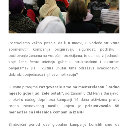
Postavljamo važno pitanje: da li ti timovi, ili vodeće strukture
spomenutih kompanija osiguravaju sigurnost, podršku i
poštovanje ženama na vodećim pozicijama, te da li se vrijednosti
koje žene često iniciraju gube u strukturalnim i kulturnim
barijerama? Da li kultura unutar tima odražava svakodnevnu
dobrobit pojedinaca i njihovu motivaciju?
O ovim pitanjima
razgovarale smo na masterclassu “Radno
mjesto gdje ljudi žele ostati”
, održanom u CEI Nahla Sarajevo,
u okviru našeg doprinosa kampanji 16 dana aktivizma protiv
rodno zasnovanog nasilja, kojem je
prisustvovalo 55
menadžerica i vlasnica kompanija iz BiH
.
Simbolični period ove globalne kampanje koristili smo da