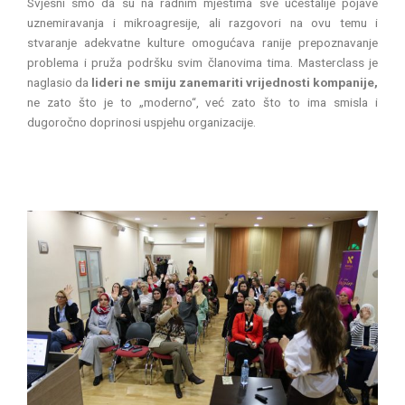
Svjesni smo da su na radnim mjestima sve učestalije pojave
uznemiravanja i mikroagresije, ali razgovori na ovu temu i
stvaranje adekvatne kulture omogućava ranije prepoznavanje
problema i pruža podršku svim članovima tima. Masterclass je
naglasio da
lideri ne smiju zanemariti vrijednosti kompanije,
ne zato što je to „moderno“, već zato što to ima smisla i
dugoročno doprinosi uspjehu organizacije.