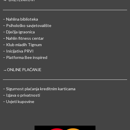
– Nahlina biblioteka
– Psihološko savjetovalište
– Dječija igraonica
– Nahlin fitness centar
– Klub mladih Tignum
– Inicijativa PRVI
– Platforma Bee inspired
→ONLINE PLAĆANJE
–
Sigurnost plaćanja kreditnim karticama
– Izjava o privatnosti
– Uvjeti kupovine