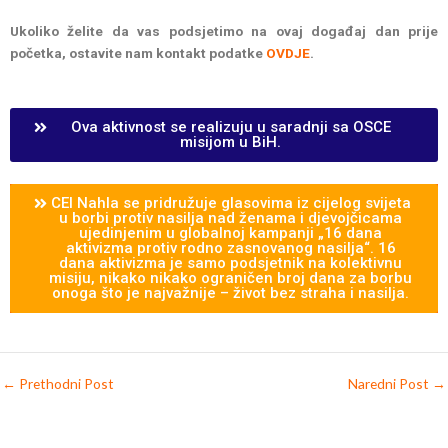
Ukoliko želite da vas podsjetimo na ovaj događaj dan prije
početka, ostavite nam kontakt podatke
OVDJE
.
Ova aktivnost se realizuju u saradnji sa OSCE
misijom u BiH.
CEI Nahla se pridružuje glasovima iz cijelog svijeta
u borbi protiv nasilja nad ženama i djevojčicama
ujedinjenim u globalnoj kampanji „16 dana
aktivizma protiv rodno zasnovanog nasilja“. 16
dana aktivizma je samo podsjetnik na kolektivnu
misiju, nikako nikako ograničen broj dana za borbu
onoga što je najvažnije – život bez straha i nasilja.
←
Prethodni Post
Naredni Post
→