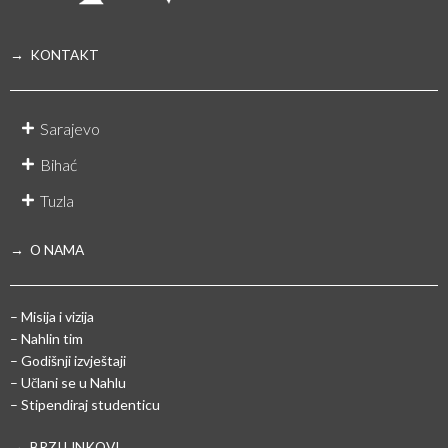
→ KONTAKT
Sarajevo
Bihać
Tuzla
→ O NAMA
– Misija i vizija
– Nahlin tim
– Godišnji izvještaji
– Učlani se u Nahlu
– Stipendiraj studenticu
→ BRZI LINKOVI