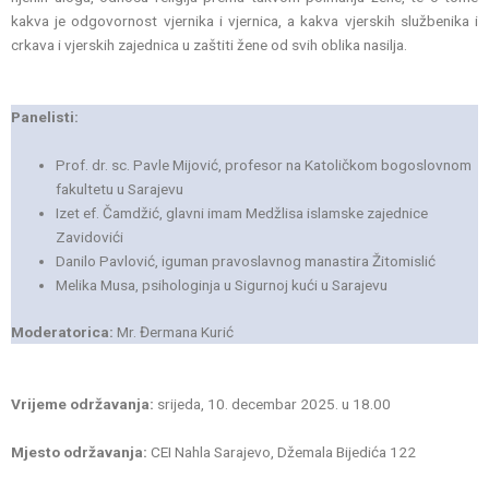
kakva je odgovornost vjernika i vjernica, a kakva vjerskih službenika i
crkava i vjerskih zajednica u zaštiti žene od svih oblika nasilja.
Panelisti:
Prof. dr. sc. Pavle Mijović, profesor na Katoličkom bogoslovnom
fakultetu u Sarajevu
Izet ef. Čamdžić, glavni imam Medžlisa islamske zajednice
Zavidovići
Danilo Pavlović, iguman pravoslavnog manastira Žitomislić
Melika Musa, psihologinja u Sigurnoj kući u Sarajevu
Moderatorica:
Mr. Đermana Kurić
Vrijeme održavanja:
srijeda, 10. decembar 2025. u 18.00
Mjesto održavanja:
CEI Nahla Sarajevo, Džemala Bijedića 122