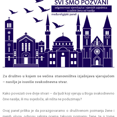
Za društvo u kojem se većina stanovništva izjašnjava vjerujućom
– nasilje je isuviše svakodnevna stvar.
Kako povezati ove dvije stvari – da ljudi koji vjeruju u Boga svakodnevno
čine nasilje, ili mu svjedoče, ali ništa ne poduzimaju?
Ovaj panel prilika je da porazgovaramo o društvenom poimanju žene i
njenih uloga, odnosu religija prema takvom poimanju žene, te o tome