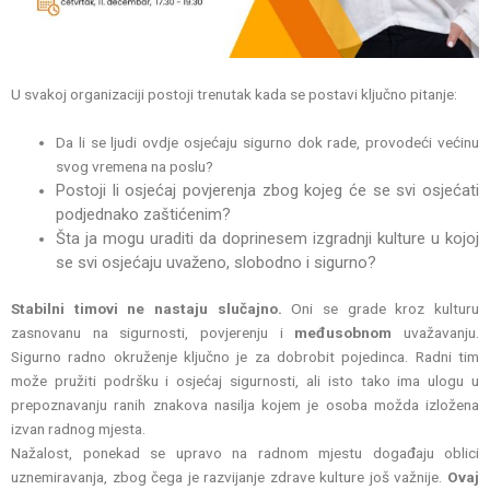
U svakoj organizaciji postoji trenutak kada se postavi ključno pitanje:
Da li se ljudi ovdje osjećaju sigurno dok rade, provodeći većinu
svog vremena na poslu?
Postoji li osjećaj povjerenja zbog
kojeg će se svi osjećati
podjednako zaštićenim?
Šta ja mogu uraditi da doprinesem izgradnji
kulture u kojoj
se svi osjećaju uvaženo, slobodno i sigurno?
Stabilni timovi ne nastaju slučajno.
Oni se grade kroz kulturu
zasnovanu na sigurnosti, povjerenju i
međusobnom
uvažavanju.
Sigurno radno okruženje ključno je za dobrobit pojedinca. Radni tim
može pružiti podršku i osjećaj sigurnosti, ali isto tako ima ulogu u
prepoznavanju ranih znakova nasilja kojem je osoba možda izložena
izvan radnog mjesta.
Nažalost, ponekad se upravo na radnom mjestu događaju oblici
uznemiravanja, zbog čega je razvijanje zdrave kulture još važnije.
Ovaj