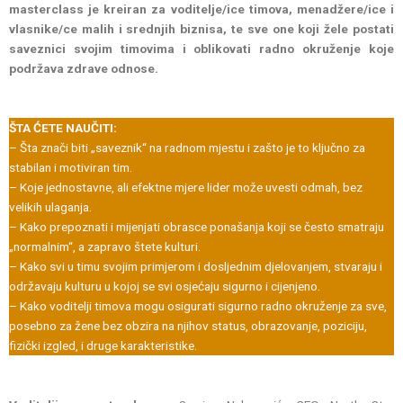
masterclass je kreiran za voditelje/ice timova, menadžere/ice i
vlasnike/ce malih i srednjih biznisa, te sve one koji žele postati
saveznici svojim timovima i oblikovati radno okruženje koje
podržava zdrave odnose.
ŠTA ĆETE NAUČITI:
– Šta znači biti „saveznik“ na radnom mjestu i zašto je to ključno za
stabilan i motiviran tim.
– Koje jednostavne, ali efektne mjere lider može uvesti odmah, bez
velikih ulaganja.
– Kako prepoznati i mijenjati obrasce ponašanja koji se često smatraju
„normalnim“, a zapravo štete kulturi.
– Kako svi u timu svojim primjerom i dosljednim djelovanjem, stvaraju i
održavaju kulturu u kojoj se svi osjećaju sigurno i cijenjeno.
– Kako voditelji timova mogu osigurati sigurno radno okruženje za sve,
posebno za žene bez obzira na njihov status, obrazovanje, poziciju,
fizički izgled, i druge karakteristike.