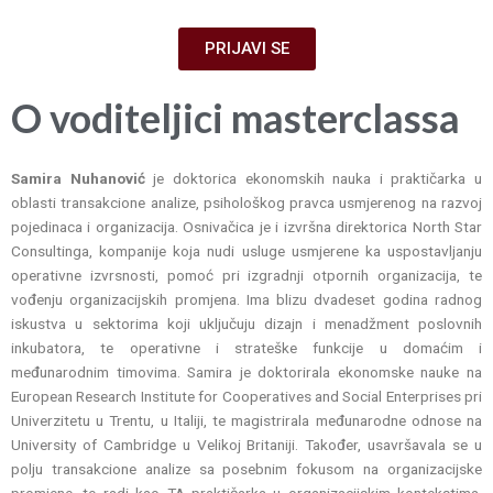
PRIJAVI SE
O voditeljici masterclassa
Samira Nuhanović
je doktorica ekonomskih nauka i praktičarka u
oblasti transakcione analize, psihološkog pravca usmjerenog na razvoj
pojedinaca i organizacija. Osnivačica je i izvršna direktorica North Star
Consultinga, kompanije koja nudi usluge usmjerene ka uspostavljanju
operativne izvrsnosti, pomoć pri izgradnji otpornih organizacija, te
vođenju organizacijskih promjena. Ima blizu dvadeset godina radnog
iskustva u sektorima koji uključuju dizajn i menadžment poslovnih
inkubatora, te operativne i strateške funkcije u domaćim i
međunarodnim timovima. Samira je doktorirala ekonomske nauke na
European Research Institute for Cooperatives and Social Enterprises pri
Univerzitetu u Trentu, u Italiji, te magistrirala međunarodne odnose na
University of Cambridge u Velikoj Britaniji. Također, usavršavala se u
polju transakcione analize sa posebnim fokusom na organizacijske
promjene, te radi kao TA praktičarka u organizacijskim kontekstima.