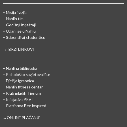
– Misija i vizija
– Nahlin tim
– Godišnji izvještaji
– Učlani se u Nahlu
– Stipendiraj studenticu
→ BRZI LINKOVI
– Nahlina biblioteka
– Psihološko savjetovalište
– Dječija igraonica
– Nahlin fitness centar
– Klub mladih Tignum
– Inicijativa PRVI
– Platforma Bee inspired
→ONLINE PLAĆANJE