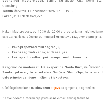
Voditeljica masterclassa
: Samira Nuhanović, CEO North Star
Consulting
Termin
: četvrtak, 11. decembar 2025, 17.30-19.30
Lokacija
: CEI Nahla Sarajevo
Nakon Masterclassa, od 19.30 do 20.00 u prostorijama multimedijalne
sale CEI Nahla svi učesnici će imati priliku nastaviti razgovor o pitanjima:
kako prepoznati mikroagresiju,
kako reagovati kao svjedok nasilja i
kako graditi kulturu poštovanja u malim timovima.
Razgovor će moderirati HR ekspertice Naida Duvnjak-Šehović i
Sanda Ljukovac, te advokatica Sunčica Glamočlija, kroz world
cafe princip razmjene mišljenja i iskustava.
Učešće je besplatno uz
obaveznu
prijavu
. Broj mjesta je ograničen.
Za sve dodatne informacije javite se na e-mail: amina@nahla.ba.