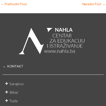
←
Prethodni Post
Naredni Post
→
→ KONTAKT
Sarajevo
Bihać
Tuzla