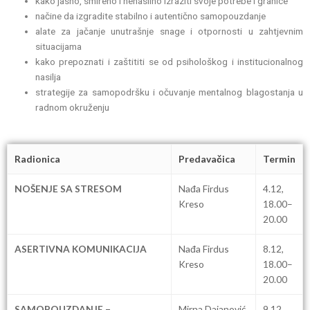
kako jasno, smireno i nenasilno izraziti svoje potrebe i granice
načine da izgradite stabilno i autentično samopouzdanje
alate za jačanje unutrašnje snage i otpornosti u zahtjevnim
situacijama
kako prepoznati i zaštititi se od psihološkog i institucionalnog
nasilja
strategije za samopodršku i očuvanje mentalnog blagostanja u
radnom okruženju
Radionica
Predavačica
Termin
NOŠENJE SA STRESOM
Nađa Firdus
4.12,
Kreso
18.00–
20.00
ASERTIVNA KOMUNIKACIJA
Nađa Firdus
8.12,
Kreso
18.00–
20.00
SAMOPOUZDANJE –
Mirna Dajanović
9.12,