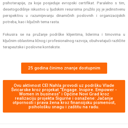
psihoterapije, za koje posjeduje evropski certifikat. Paralelno s tim,
desetogodišnje iskustvo u ljudskim resursima pružilo joj je jedinstvenu
perspektivu u razumijevanju dinamičnih poslovnih i organizacijskih
potreba, kao i ključnih tema rasta.
Fokusira se na pružanje podrške klijentima, liderima i timovima u
ključnim oblastima ličnog i profesionalnog razvoja, obuhvatajući različite
terapeutske i poslovne kontekste.
25 godina činimo znanje dostupnim
Ovu aktivnost CEI Nahla provodi uz podršku Vlade
Švicarske kroz projekat “Engage. Inspire. Empower -
Women in business” i Općine Novi Grad kroz
realizaciju projekta Sigurne i osnažene: Jačanje
otpornosti i prava žena kroz finansijsku pismenost,
psihološku snagu i zaštitu na radu.