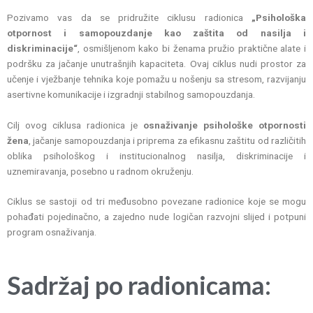
Pozivamo vas da se pridružite ciklusu radionica
„Psihološka
otpornost i samopouzdanje kao zaštita od nasilja i
diskriminacije“
, osmišljenom kako bi ženama pružio praktične alate i
podršku za jačanje unutrašnjih kapaciteta. Ovaj ciklus nudi prostor za
učenje i vježbanje tehnika koje pomažu u nošenju sa stresom, razvijanju
asertivne komunikacije i izgradnji stabilnog samopouzdanja.
Cilj ovog ciklusa radionica je
osnaživanje psihološke otpornosti
žena
, jačanje samopouzdanja i priprema za efikasnu zaštitu od različitih
oblika psihološkog i institucionalnog nasilja, diskriminacije i
uznemiravanja, posebno u radnom okruženju.
Ciklus se sastoji od tri međusobno povezane radionice koje se mogu
pohađati pojedinačno, a zajedno nude logičan razvojni slijed i potpuni
program osnaživanja.
Sadržaj po radionicama: