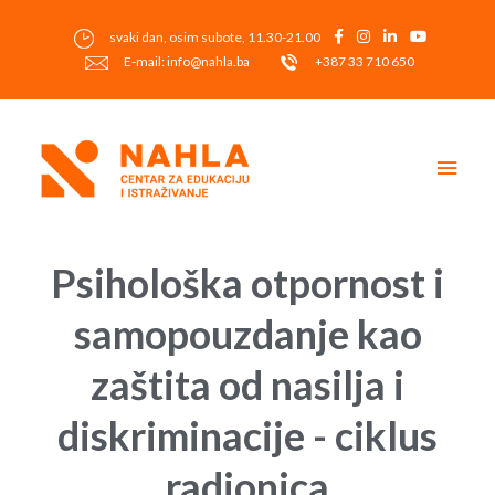
Skip
to
svaki dan, osim subote, 11.30-21.00
content
E-mail: info@nahla.ba
+387 33 710 650
Main
Men
Post
navigation
Psihološka otpornost i
samopouzdanje kao
zaštita od nasilja i
diskriminacije - ciklus
radionica