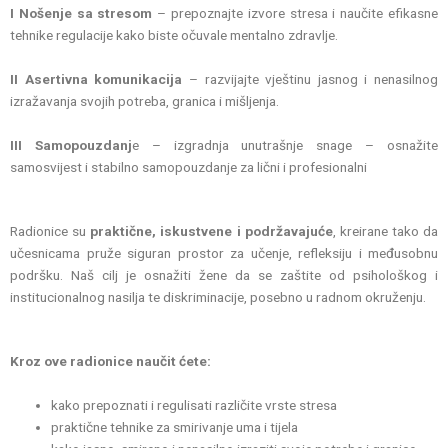
I Nošenje sa stresom
– prepoznajte izvore stresa i naučite efikasne
tehnike regulacije kako biste očuvale mentalno zdravlje.
II Asertivna komunikacija
– razvijajte vještinu jasnog i nenasilnog
izražavanja svojih potreba, granica i mišljenja.
III Samopouzdanj
e – izgradnja unutrašnje snage – osnažite
samosvijest i stabilno samopouzdanje za lični i profesionalni
Radionice su
praktične, iskustvene i podržavajuće
, kreirane tako da
učesnicama pruže siguran prostor za učenje, refleksiju i međusobnu
podršku. Naš cilj je osnažiti žene da se zaštite od psihološkog i
institucionalnog nasilja te diskriminacije, posebno u radnom okruženju.
Kroz ove radionice naučit ćete:
kako prepoznati i regulisati različite vrste stresa
praktične tehnike za smirivanje uma i tijela