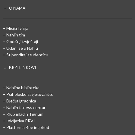
→ O NAMA
– Misija i vizija
– Nahlin tim
– Godišnji izvještaji
– Učlani se u Nahlu
– Stipendiraj studenticu
→ BRZI LINKOVI
– Nahlina biblioteka
– Psihološko savjetovalište
– Dječija igraonica
– Nahlin fitness centar
– Klub mladih Tignum
– Inicijativa PRVI
– Platforma Bee inspired