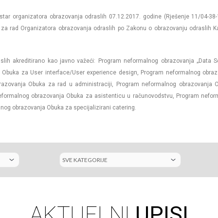
istar organizatora obrazovanja odraslih 07.12.2017. godine (Rješenje 11/04-38
a za rad Organizatora obrazovanja odraslih po Zakonu o obrazovanju odraslih 
slih akreditirano kao javno važeći: Program neformalnog obrazovanja „Data 
Obuka za User interface/User experience design, Program neformalnog obraz
brazovanja Obuka za rad u administraciji, Program neformalnog obrazovanja 
neformalnog obrazovanja Obuka za asistenticu u računovodstvu, Program nefo
nog obrazovanja Obuka za specijalizirani catering.
AKTUELNI
UPISI