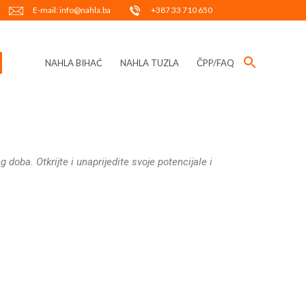
E-mail: info@nahla.ba
+387 33 710 650
NAHLA BIHAĆ
NAHLA TUZLA
ČPP/FAQ
oba. Otkrijte i unaprijedite svoje potencijale i