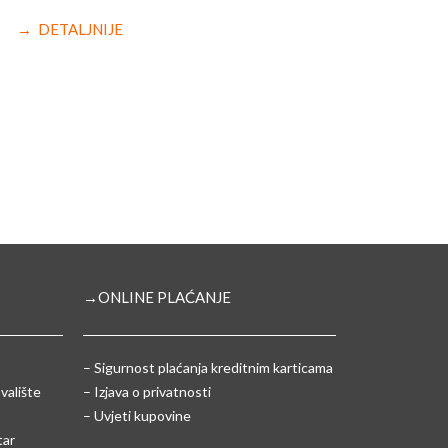
→ DETALJNIJE
→ONLINE PLAĆANJE
–
Sigurnost plaćanja kreditnim karticama
valište
– Izjava o privatnosti
– Uvjeti kupovine
tar