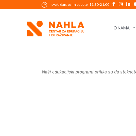
Skip
svaki dan, osim subote, 11.30-21.00
to
content
O NAMA
Naši edukacijski programi prilika su da steknet