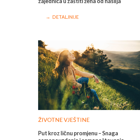
zajednica u zaštiti žena od nasilja
→ DETALJNIJE
ŽIVOTNE VJEŠTINE
Put kroz ličnu promjenu – Snaga