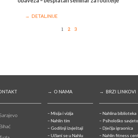
obaveza – besplatan seminar za roditelje
→ DETALJNIJE
1
2
3
ONTAKT
→ O NAMA
→ BRZI LINKOVI
– Misija i vizija
– Nahlina biblioteka
Sarajevo
– Nahlin tim
– Psihološko savjeto
Bihać
– Godišnji izvještaji
– Dječija igraonica
– Učlani se u Nahlu
– Nahlin fitness cen
Tuzla