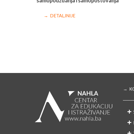
samopouzdanja i samopoštovanja
→ DETALJNIJE
→ K