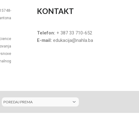
KONTAKT
-15748-
Kantona
Telefon:
+ 387 33 710-652
Science
E-mail:
edukacija@nahla.ba
ovanja
Osnove
rmalnog