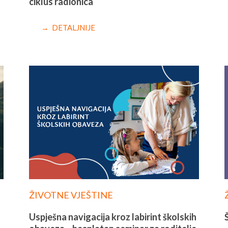
ciklus radionica
→ DETALJNIJE
ŽIVOTNE VJEŠTINE
Uspješna navigacija kroz labirint školskih