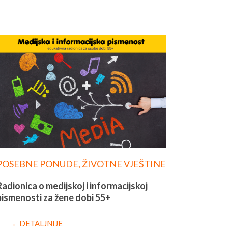
POSEBNE PONUDE
,
ŽIVOTNE VJEŠTINE
Radionica o medijskoj i informacijskoj
pismenosti za žene dobi 55+
→ DETALJNIJE