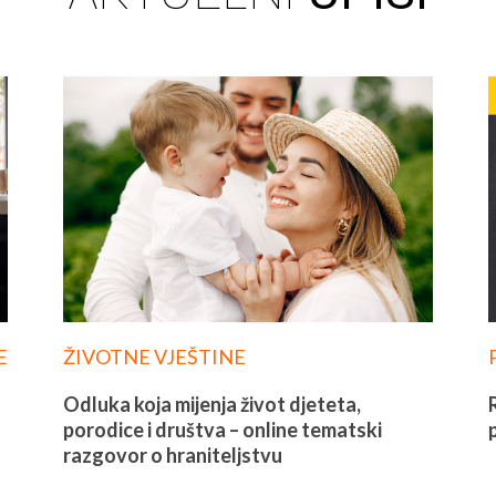
P
P
P
a
a
a
g
g
g
e
e
e
E
ŽIVOTNE VJEŠTINE
Odluka koja mijenja život djeteta,
porodice i društva – online tematski
razgovor o hraniteljstvu