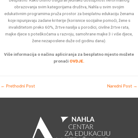
obrazovanja svim kategorijama društva, Nahla u svim svojim
edukativnim programima pruža prostor za besplatnu edukaciju ženama
koje ispunjavaju zadane kriterije (korisnice socijalne pomoći, žene s
invaliditetom preko 60%, žrtve nasilja u porodici, civilne žrtve rata,
majke djece s poteškoćama u razvoju, samohrane majke 3 i više djece,
žene nezaposlene duže od godinu dana).
Više informacija o načinu apliciranja za besplatno mjesto možete
pronaći
OVDJE.
←
Prethodni Post
Naredni Post
→