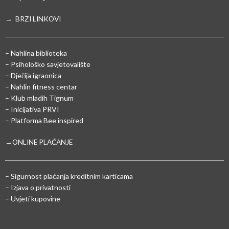
→ BRZI LINKOVI
– Nahlina biblioteka
– Psihološko savjetovalište
– Dječija igraonica
– Nahlin fitness centar
– Klub mladih Tignum
– Inicijativa PRVI
– Platforma Bee inspired
→ONLINE PLAĆANJE
–
Sigurnost plaćanja kreditnim karticama
– Izjava o privatnosti
– Uvjeti kupovine