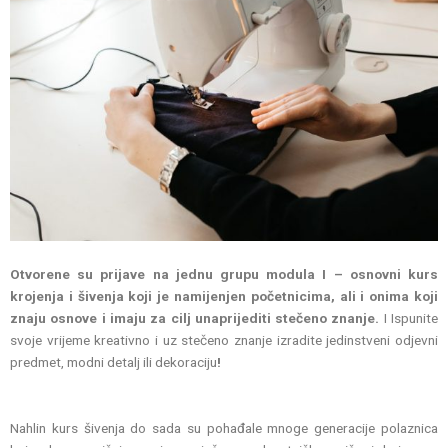
Otvorene su prijave na jednu grupu modula I – osnovni kurs
krojenja i šivenja koji je namijenjen početnicima, ali i onima koji
znaju osnove i imaju za cilj unaprijediti stečeno znanje.
I Ispunite
svoje vrijeme kreativno i uz stečeno znanje izradite jedinstveni odjevni
predmet, modni detalj ili dekoraciju
!
Nahlin kurs šivenja do sada su pohađale mnoge generacije polaznica