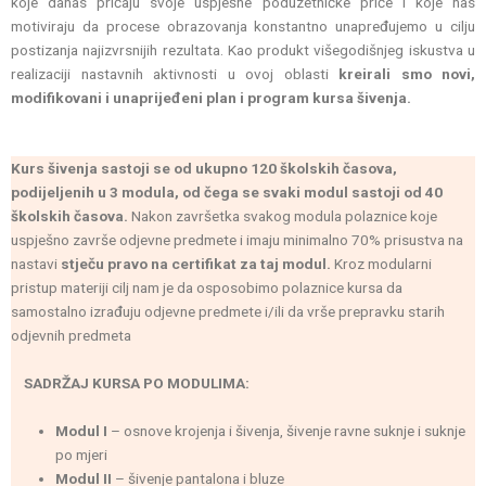
koje danas pričaju svoje uspješne poduzetničke priče i koje nas
motiviraju da procese obrazovanja konstantno unapređujemo u cilju
postizanja najizvrsnijih rezultata. Kao produkt višegodišnjeg iskustva u
realizaciji nastavnih aktivnosti u ovoj oblasti
kreirali smo novi,
modifikovani i unaprijeđeni plan i program kursa šivenja.
Kurs šivenja sastoji se od ukupno 120 školskih časova,
podijeljenih u 3 modula, od čega se svaki modul sastoji od 40
školskih časova.
Nakon završetka svakog modula polaznice koje
uspješno završe odjevne predmete i imaju minimalno 70% prisustva na
nastavi
stječu pravo na certifikat za taj modul.
Kroz modularni
pristup materiji cilj nam je da osposobimo polaznice kursa da
samostalno izrađuju odjevne predmete i/ili da vrše prepravku starih
odjevnih predmeta
SADRŽAJ KURSA PO MODULIMA:
Modul I
– osnove krojenja i šivenja, šivenje ravne suknje i suknje
po mjeri
Modul II
– šivenje pantalona i bluze