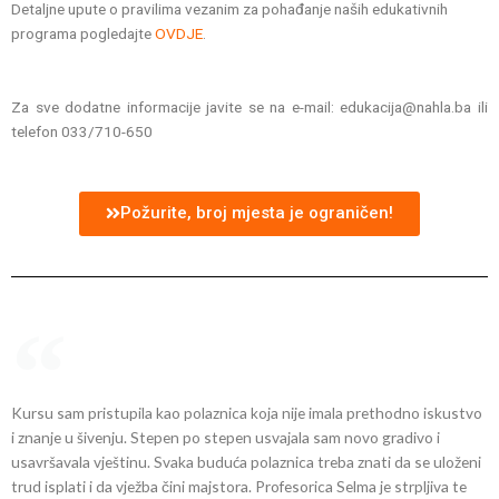
Detaljne upute o pravilima vezanim za pohađanje naših edukativnih
programa pogledajte
OVDJE
.
Za sve dodatne informacije javite se na e-mail: edukacija@nahla.ba ili
telefon 033/710-650
Požurite, broj mjesta je ograničen!
Kursu sam pristupila kao polaznica koja nije imala prethodno iskustvo
i znanje u šivenju. Stepen po stepen usvajala sam novo gradivo i
usavršavala vještinu. Svaka buduća polaznica treba znati da se uloženi
trud isplati i da vježba čini majstora. Profesorica Selma je strpljiva te