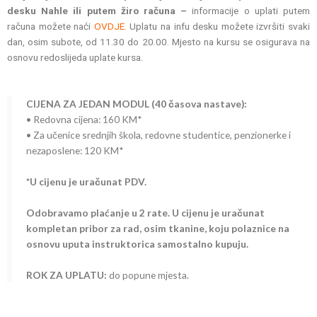
desku Nahle ili putem žiro računa –
informacije o uplati putem
računa možete naći
OVDJE.
Uplatu na infu desku možete izvršiti svaki
dan, osim subote, od 11.30 do 20.00. Mjesto na kursu se osigurava na
osnovu redoslijeda uplate kursa.
CIJENA ZA JEDAN MODUL (40 časova nastave):
• Redovna cijena: 160 KM*
• Za učenice srednjih škola, redovne studentice, penzionerke i
nezaposlene: 120 KM*
*U cijenu je uračunat PDV.
Odobravamo plaćanje u 2 rate. U cijenu je uračunat
kompletan pribor za rad, osim tkanine, koju polaznice na
osnovu uputa instruktorica samostalno kupuju.
ROK ZA UPLATU:
do popune mjesta.