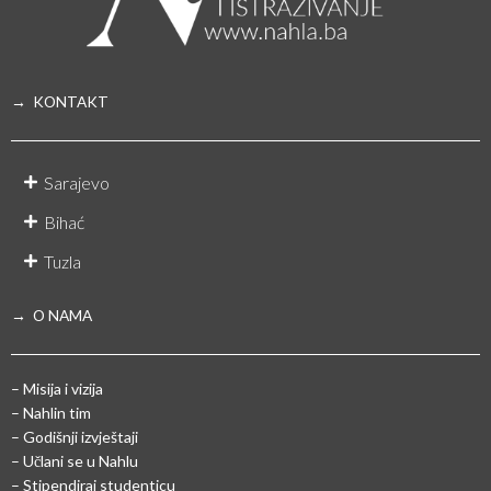
→ KONTAKT
Sarajevo
Bihać
Tuzla
→ O NAMA
– Misija i vizija
– Nahlin tim
– Godišnji izvještaji
– Učlani se u Nahlu
– Stipendiraj studenticu