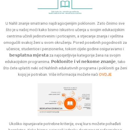
U Nahli znanje smatramo najdragocjenijim poklonom. Zato činimo sve
što je u našoj moći kako bismo iskustvo učenja u svojim edukacijskim
centrima učinili jedinstvenim i poticajnim, a stjecanje znanja i vještina
omogućili svakoj ženi u svom okruženju. Pored posebnih pogodnosti za
učenice, studentice i penzionerke, tokom cijele godine osiguravamo i
𝗯𝗲𝘀𝗽𝗹𝗮𝘁𝗻𝗮 𝗺𝗷𝗲𝘀𝘁𝗮 za najosjetljivije kategorije žena na svojim
edukacijskim programima. 𝗣𝗼𝗸𝗹𝗼𝗻𝗶𝘁𝗲 𝗶 𝘃𝗶 𝗻𝗲𝗸𝗼𝗺𝗲 𝘇𝗻𝗮𝗻𝗷𝗲, tako
što ćete uplatiti neki od Nahlinih edukativnih programa i pokloniti ga ženi
kojoj je potreban. Više informacija možete naći
OVDJE.
Ukoliko ispunjavate potrebne kriterije, ovaj kurs možete pohađati
besplatno. Kako bismo osigurali jednaku dostupnost neformalnog