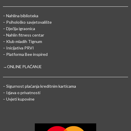
– Nahlina biblioteka
– Psihološko savjetovalište
– Dječija igraonica
– Nahlin fitness centar
– Klub mladih Tignum
– Inicijativa PRVI
– Platforma Bee inspired
→ONLINE PLAĆANJE
–
Sigurnost plaćanja kreditnim karticama
– Izjava o privatnosti
– Uvjeti kupovine