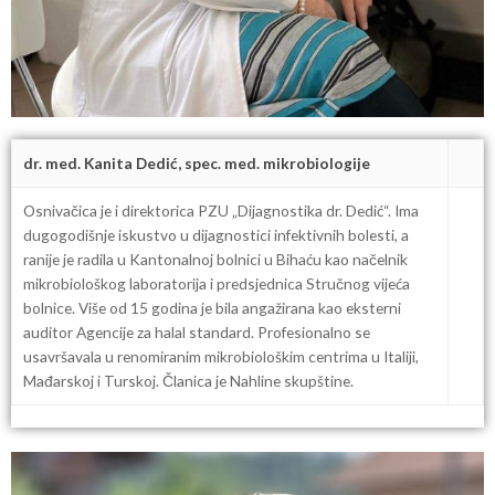
dr. med. Kanita Dedić, spec. med. mikrobiologije
Osnivačica je i direktorica PZU „Dijagnostika dr. Dedić“. Ima
dugogodišnje iskustvo u dijagnostici infektivnih bolesti, a
ranije je radila u Kantonalnoj bolnici u Bihaću kao načelnik
mikrobiološkog laboratorija i predsjednica Stručnog vijeća
bolnice. Više od 15 godina je bila angažirana kao eksterni
auditor Agencije za halal standard. Profesionalno se
usavršavala u renomiranim mikrobiološkim centrima u Italiji,
Mađarskoj i Turskoj. Članica je Nahline skupštine.