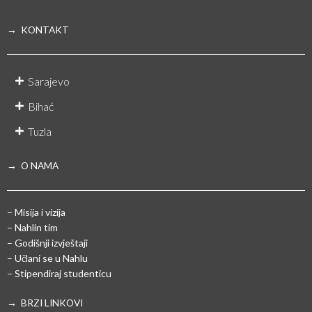
→ KONTAKT
Sarajevo
Bihać
Tuzla
→ O NAMA
– Misija i vizija
– Nahlin tim
– Godišnji izvještaji
– Učlani se u Nahlu
– Stipendiraj studenticu
→ BRZI LINKOVI