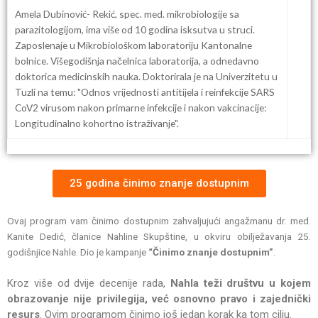
Amela Dubinović- Rekić, spec. med. mikrobiologije sa
parazitologijom, ima više od 10 godina isksutva u struci.
Zaposlenaje u Mikrobiološkom laboratoriju Kantonalne
bolnice. Višegodišnja načelnica laboratorija, a odnedavno
doktorica medicinskih nauka. Doktorirala je na Univerzitetu u
Tuzli na temu: "Odnos vrijednosti antitijela i reinfekcije SARS
CoV2 virusom nakon primarne infekcije i nakon vakcinacije:
Longitudinalno kohortno istraživanje".
25 godina činimo znanje dostupnim
Ovaj program vam činimo dostupnim zahvaljujući angažmanu dr. med.
Kanite Dedić, članice Nahline Skupštine, u okviru obilježavanja 25.
godišnjice Nahle. Dio je kampanje
“Činimo znanje dostupnim”
.
Kroz više od dvije decenije rada,
Nahla teži društvu u kojem
obrazovanje nije privilegija, već osnovno pravo i zajednički
resurs
. Ovim programom činimo još jedan korak ka tom cilju.