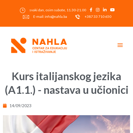
Skip
to
svaki dan, osim subote, 11.30-21.00
content
E-mail: info@nahla.ba
+387 33 710 650
Main
Men
Post
navigation
Kurs italijanskog jezika
(A1.1.) - nastava u učionici
14/09/2023