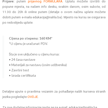
Prijave:
putem
prijavnog FORMULARA
. Uplatu možete izvršiti do
popune mjesta, na našem info desku, svakim danom, osim subote, od
11.30 do 20h ili online putem (detalje o ovom načinu uplate možete
dobiti putem e-maila edukacija@nahla.ba). Mjesto na kursu se osigurava
po redoslijedu uplate.
Cijena po stepenu: 160 KM*
*U cijenu je uračunat PDV.
Šta je sve uključeno u cijenu kursa:
• 24 časa nastave
• Materijali za nastavu (osim udžbenika)
• Završni test
• Izrada certifikata
Detaljne upute o pravilima vezanim za pohađanje naših kurseva stranih
jezika pogledajte
OVDJE
.
Za sve dodatne informacije javite se na e-mail: edukacija@nahla.ba.