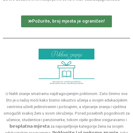
Požurite, broj mjesta je ograničen!
U Nahli znanje smatramo najdragocjenijim poklonom. Zato činimo sve
što je u našoj moći kako bismo iskustvo učenja u svojim edukacijskim
centrima učinili jedinstvenim i poticajnim, a stjecanje znanja i vještina
omogućili svakoj ženi u svom okruženju. Pored posebnih pogodnosti za
učenice, studentice i penzionerke, tokom cijele godine osiguravamo i
𝗯𝗲𝘀𝗽𝗹𝗮𝘁𝗻𝗮 𝗺𝗷𝗲𝘀𝘁𝗮 za najosjetljivije kategorije žena na svojim
edukacijskim programima. 𝗣𝗼𝗸𝗹𝗼𝗻𝗶𝘁𝗲 𝗶 𝘃𝗶 𝗻𝗲𝗸𝗼𝗺𝗲 𝘇𝗻𝗮𝗻𝗷𝗲, tako