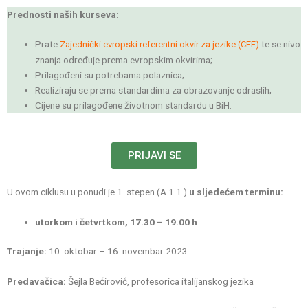
Prednosti naših kurseva:
Prate
te se nivo
Zajednički evropski referentni okvir za jezike (CEF)
znanja određuje prema evropskim okvirima;
Prilagođeni su potrebama polaznica;
Realiziraju se prema standardima za obrazovanje odraslih;
Cijene su prilagođene životnom standardu u BiH.
PRIJAVI SE
U ovom ciklusu u ponudi je 1. stepen (A 1.1.)
u sljedećem terminu:
utorkom i četvrtkom, 17.30 – 19.00 h
Trajanje:
10. oktobar – 16. novembar 2023.
Predavačica:
Šejla Bećirović, profesorica italijanskog jezika