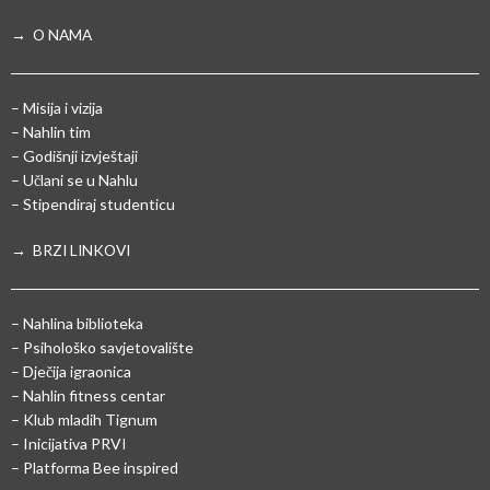
→ O NAMA
– Misija i vizija
– Nahlin tim
– Godišnji izvještaji
– Učlani se u Nahlu
– Stipendiraj studenticu
→ BRZI LINKOVI
– Nahlina biblioteka
– Psihološko savjetovalište
– Dječija igraonica
– Nahlin fitness centar
– Klub mladih Tignum
– Inicijativa PRVI
– Platforma Bee inspired