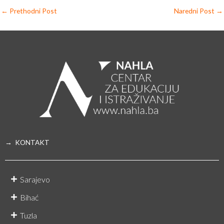
←
Prethodni Post
Naredni Post
→
→ KONTAKT
Sarajevo
Bihać
Tuzla