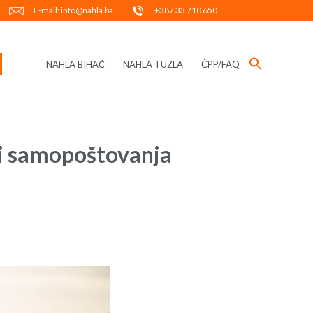
E-mail: info@nahla.ba
+387 33 710 650
NAHLA BIHAĆ
NAHLA TUZLA
ČPP/FAQ
 i samopoštovanja