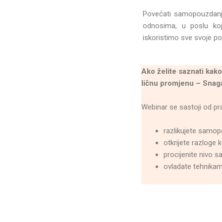
Povećati samopouzdanje 
odnosima, u poslu k
iskoristimo sve svoje pot
Ak
o želite saznati ka
ličnu promjenu – Snag
Webinar se sastoji od pr
razlikujete samo
otkrijete razlog
procijenite nivo
ovladate tehnika