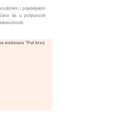
odičnim i prijateljskim
ćava da u potpunosti
 anksioznosti.
na webinaru “Put kroz