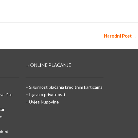
Naredni Post
→
→ONLINE PLAĆANJE
–
Sigurnost plaćanja kreditnim karticama
valište
– Izjava o privatnosti
– Uvjeti kupovine
tar
um
pired