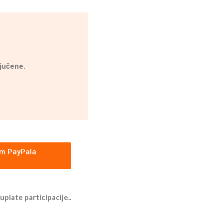
jučene.
em PayPala
plate participacije..