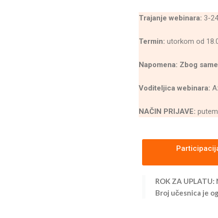
Trajanje webinara:
3-24
Termin:
utorkom od 18.
Napomena: Zbog same p
Voditeljica webinara:
Az
NAČIN PRIJAVE:
pute
Participaci
ROK ZA UPLATU: Na
Broj učesnica je o