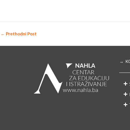
←
Prethodni Post
→ K