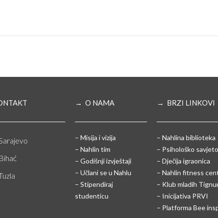
ONTAKT
→ O NAMA
→ BRZI LINKOVI
– Misija i vizija
– Nahlina biblioteka
Sarajevo
– Nahlin tim
– Psihološko savjeto
Bihać
– Godišnji izvještaji
– Dječija igraonica
– Učlani se u Nahlu
– Nahlin fitness cen
Tuzla
– Stipendiraj
– Klub mladih Tign
studenticu
– Inicijativa PRVI
– Platforma Bee ins