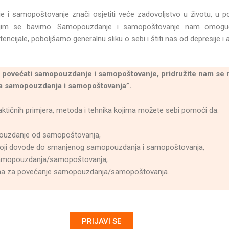
i samopoštovanje znači osjetiti veće zadovoljstvo u životu, u por
ojim se bavimo. Samopouzdanje i samopoštovanje nam omogu
encijale, poboljšamo generalnu sliku o sebi i štiti nas od depresije i
ko povećati samopouzdanje i samopoštovanje, pridružite nam se 
a samopouzdanja i samopoštovanja”.
aktičnih primjera, metoda i tehnika kojima možete sebi pomoći da:
pouzdanje od samopoštovanja,
e koji dovode do smanjenog samopouzdanja i samopoštovanja,
 samopouzdanja/samopoštovanja,
ma za povećanje samopouzdanja/samopoštovanja.
PRIJAVI SE