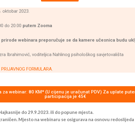
. oktobar 2023.
00 do 20.00
putem Zooma
rirode webinara preporučuje se da kamere učesnica budu ukl
ra Ibrahimović, voditeljica Nahlinog psihološkog savjetovališta
m
PRIJAVNOG FORMULARA
.
ja za webinar: 80 KM* (U cijenu je uračunat PDV) Za uplate put
participacija je 45€
jkasnije do 29.9.2023. ili do popune mjesta.
graničen. Mjesto na webinaru se osigurava na osnovu redoslijeda u