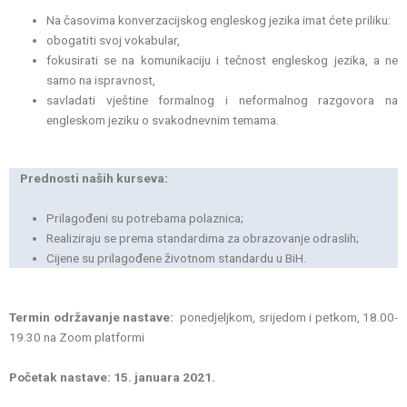
Na časovima konverzacijskog engleskog jezika imat ćete priliku:
obogatiti svoj vokabular,
fokusirati se na komunikaciju i tečnost engleskog jezika, a ne
samo na ispravnost,
savladati vještine formalnog i neformalnog razgovora na
engleskom jeziku o svakodnevnim temama.
Prednosti naših kurseva:
Prilagođeni su potrebama polaznica;
Realiziraju se prema standardima za obrazovanje odraslih;
Cijene su prilagođene životnom standardu u BiH.
Termin održavanje nastave:
ponedjeljkom, srijedom i petkom, 18.00-
19.30 na Zoom platformi
Početak nastave: 15. januara 2021.