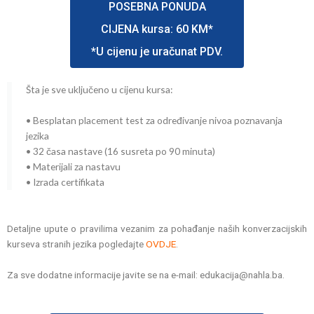
POSEBNA PONUDA
CIJENA kursa: 60 KM*
*U cijenu je uračunat PDV.
Šta je sve uključeno u cijenu kursa:
• Besplatan placement test za određivanje nivoa poznavanja
jezika
• 32 časa nastave (16 susreta po 90 minuta)
• Materijali za nastavu
• Izrada certifikata
Detaljne upute o pravilima vezanim za pohađanje naših konverzacijskih
kurseva stranih jezika pogledajte
OVDJE
.
Za sve dodatne informacije javite se na e-mail: edukacija@nahla.ba.