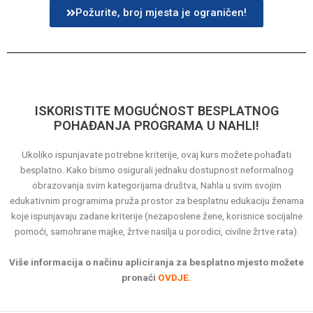
Požurite, broj mjesta je ograničen!
ISKORISTITE MOGUĆNOST BESPLATNOG
POHAĐANJA PROGRAMA U NAHLI!
Ukoliko ispunjavate potrebne kriterije, ovaj kurs možete pohađati
besplatno. Kako bismo osigurali jednaku dostupnost neformalnog
obrazovanja svim kategorijama društva, Nahla u svim svojim
edukativnim programima pruža prostor za besplatnu edukaciju ženama
koje ispunjavaju zadane kriterije (nezaposlene žene, korisnice socijalne
pomoći, samohrane majke, žrtve nasilja u porodici, civilne žrtve rata).
Više informacija o načinu apliciranja za besplatno mjesto možete
pronaći
OVDJE.