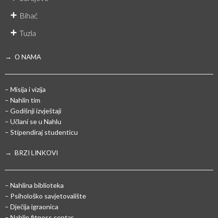
Bihać
Tuzla
→ O NAMA
– Misija i vizija
– Nahlin tim
– Godišnji izvještaji
– Učlani se u Nahlu
– Stipendiraj studenticu
→ BRZI LINKOVI
– Nahlina biblioteka
– Psihološko savjetovalište
– Dječija igraonica
– Nahlin fitness centar