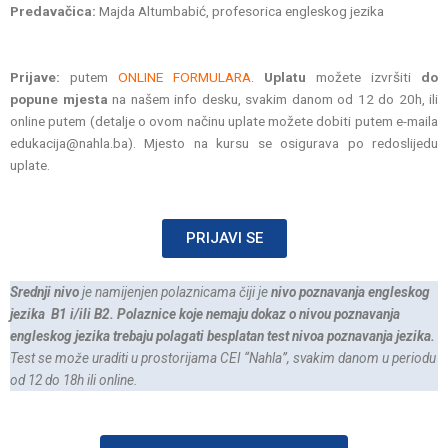
Predavačica:
Majda Altumbabić, profesorica engleskog jezika
Prijave:
putem
ONLINE FORMULARA
.
Uplatu
možete izvršiti
do
popune mjesta
na našem info desku, svakim danom od 12 do 20h, ili
online putem (detalje o ovom načinu uplate možete dobiti putem e-maila
edukacija@nahla.ba). Mjesto na kursu se osigurava po redoslijedu
uplate.
PRIJAVI SE
Srednji nivo
je namijenjen polaznicama čiji je
nivo poznavanja engleskog
jezika
B1 i/ili B2. Polaznice koje nemaju dokaz o nivou poznavanja
engleskog jezika trebaju polagati besplatan test nivoa poznavanja jezika.
Test se može uraditi u prostorijama CEI “Nahla”, svakim danom u periodu
od 12 do 18h ili online.