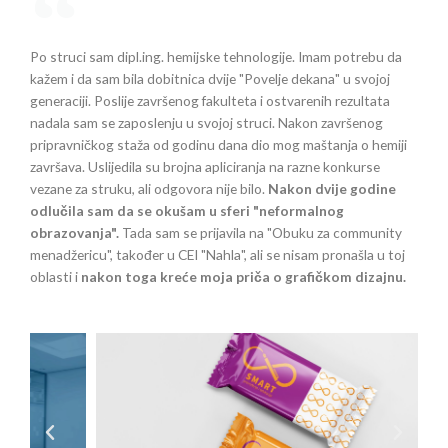
Po struci sam dipl.ing. hemijske tehnologije. Imam potrebu da
kažem i da sam bila dobitnica dvije "Povelje dekana" u svojoj
generaciji. Poslije završenog fakulteta i ostvarenih rezultata
nadala sam se zaposlenju u svojoj struci. Nakon završenog
pripravničkog staža od godinu dana dio mog maštanja o hemiji
završava. Uslijedila su brojna apliciranja na razne konkurse
vezane za struku, ali odgovora nije bilo.
Nakon dvije godine
odlučila sam da se okušam u sferi "neformalnog
obrazovanja".
Tada sam se prijavila na "Obuku za community
menadžericu", također u CEI "Nahla", ali se nisam pronašla u toj
oblasti i
nakon toga kreće moja priča o grafičkom dizajnu.
P
N