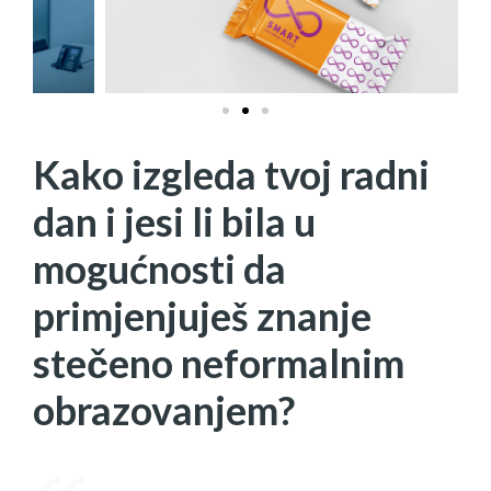
r
e
e
x
v
t
i
o
u
s
Kako izgleda tvoj radni
dan i jesi li bila u
mogućnosti da
primjenjuješ znanje
stečeno neformalnim
obrazovanjem?