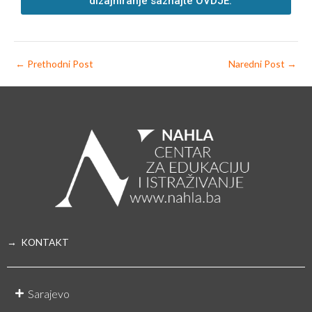
dizajniranje saznajte OVDJE.
←
Prethodni Post
Naredni Post
→
→ KONTAKT
Sarajevo