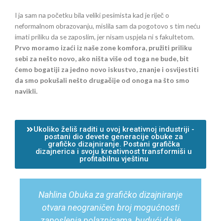
I ja sam na početku bila veliki pesimista kad je riječ o
neformalnom obrazovanju, mislila sam da pogotovo s tim neću
imati priliku da se zaposlim, jer nisam uspjela ni s fakultetom.
Prvo moramo izaći iz naše zone komfora, pružiti priliku
sebi za nešto novo, ako ništa više od toga ne bude, bit
ćemo bogatiji za jedno novo iskustvo, znanje i osvijestiti
da smo pokušali nešto drugačije od onoga na što smo
navikli.
Ukoliko želiš raditi u ovoj kreativnoj industriji -
postani dio devete generacije obuke za
grafičko dizajniranje. Postani grafička
dizajnerica i svoju kreativnost transformiši u
profitabilnu vještinu
Nahlina Obuka za grafičko dizajniranje
otvara neograničen broj mogućnosti
zaposlenja polaznicama, budući da je