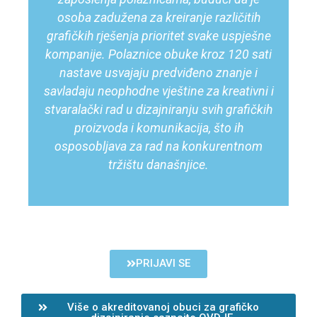
osoba zadužena za kreiranje različitih
grafičkih rješenja prioritet svake uspješne
kompanije. Polaznice obuke kroz 120 sati
nastave usvajaju predviđeno znanje i
savladaju neophodne vještine za kreativni i
stvaralački rad u dizajniranju svih grafičkih
proizvoda i komunikacija, što ih
osposobljava za rad na konkurentnom
tržištu današnjice.
PRIJAVI SE
Više o akreditovanoj obuci za grafičko