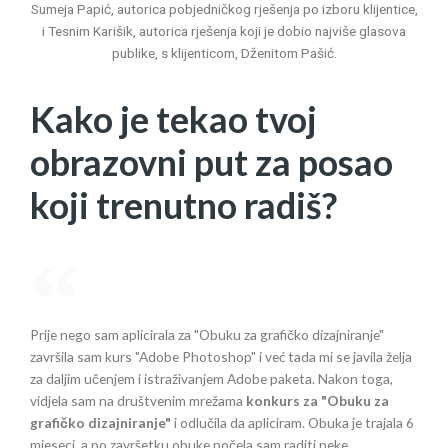
Sumeja Papić, autorica pobjedničkog rješenja po izboru klijentice,
i Tesnim Karišik, autorica rješenja koji je dobio najviše glasova
publike, s klijenticom, Dženitom Pašić.
Kako je tekao tvoj
obrazovni put za posao
koji trenutno radiš?
Prije nego sam aplicirala za "Obuku za grafičko dizajniranje"
završila sam kurs "Adobe Photoshop" i već tada mi se javila želja
za daljim učenjem i istraživanjem Adobe paketa. Nakon toga,
vidjela sam na društvenim mrežama
konkurs za "Obuku za
grafičko dizajniranje"
i odlučila da apliciram. Obuka je trajala 6
mjeseci, a po završetku obuke počela sam raditi neke