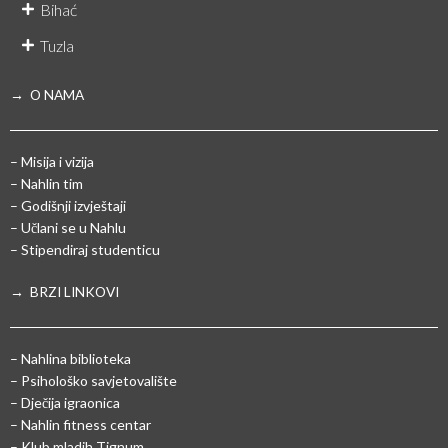
Bihać
Tuzla
→ O NAMA
– Misija i vizija
– Nahlin tim
– Godišnji izvještaji
– Učlani se u Nahlu
– Stipendiraj studenticu
→ BRZI LINKOVI
– Nahlina biblioteka
– Psihološko savjetovalište
– Dječija igraonica
– Nahlin fitness centar
– Klub mladih Tignum