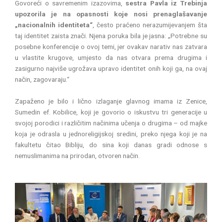
Govoreći o savremenim izazovima,
sestra Pavla iz Trebinja
upozorila je na opasnosti koje nosi prenaglašavanje
„nacionalnih identiteta“
, često praćeno nerazumijevanjem šta
taj identitet zaista znači. Njena poruka bila je jasna: „Potrebne su
posebne konferencije o ovoj temi, jer ovakav narativ nas zatvara
u vlastite krugove, umjesto da nas otvara prema drugima i
zasigurno najviše ugrožava upravo identitet onih koji ga, na ovaj
način, zagovaraju.“
Zapaženo je bilo i lično izlaganje glavnog imama iz Zenice,
Sumedin ef. Kobilice, koji je govorio o iskustvu tri generacije u
svojoj porodici i različitim načinima učenja o drugima – od majke
koja je odrasla u jednoreligijskoj sredini, preko njega koji je na
fakultetu čitao Bibliju, do sina koji danas gradi odnose s
nemuslimanima na prirodan, otvoren način.