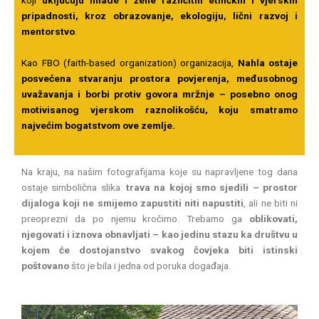
pripadnosti, kroz obrazovanje, ekologiju, lični razvoj i
mentorstvo
.
Kao FBO (faith-based organization) organizacija,
Nahla ostaje
posvećena stvaranju prostora povjerenja, međusobnog
uvažavanja i borbi protiv govora mržnje – posebno onog
motivisanog vjerskom raznolikošću, koju smatramo
najvećim bogatstvom ove zemlje.
Na kraju, na našim fotografijama koje su napravljene tog dana
ostaje simbolična slika:
trava na kojoj smo sjedili – prostor
dijaloga koji ne smijemo zapustiti niti napustiti
, ali ne biti ni
preoprezni da po njemu kročimo. Trebamo ga
oblikovati,
njegovati i iznova obnavljati – kao jedinu stazu ka društvu u
kojem će dostojanstvo svakog čovjeka biti istinski
poštovano
što je bila i jedna od poruka događaja.