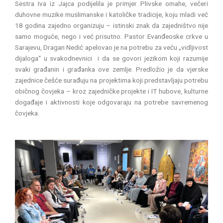
Sestra Iva iz Jajca podijelila je primjer Plivske omahe, večeri
duhovne muzike muslimanske i katoličke tradicije, koju mladi već
18 godina zajedno organizuju – istinski znak da zajedništvo nije
samo moguće, nego i već prisutno. Pastor Evanđeoske crkve u
Sarajevu, Dragan Nedić apelovao je na potrebu za veću „vidljivost
dijaloga“ u svakodnevnici i da se govori jezikom koji razumije
svaki građanin i građanka ove zemlje. Predložio je da vjerske
zajednice češće surađuju na projektima koji predstavljaju potrebu
običnog čovjeka – kroz zajedničke projekte i IT hubove, kulturne
događaje i aktivnosti koje odgovaraju na potrebe savremenog
čovjeka.