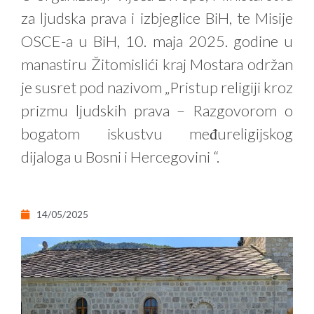
za ljudska prava i izbjeglice BiH, te Misije
OSCE-a u BiH, 10. maja 2025. godine u
manastiru Žitomislići kraj Mostara održan
je susret pod nazivom „Pristup religiji kroz
prizmu ljudskih prava – Razgovorom o
bogatom iskustvu međureligijskog
dijaloga u Bosni i Hercegovini “.
14/05/2025