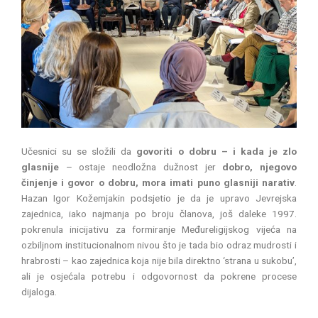
Učesnici su se složili da
govoriti o dobru – i kada je zlo
glasnije
– ostaje neodložna dužnost jer
dobro, njegovo
činjenje i govor o dobru, mora imati puno glasniji narativ
.
Hazan Igor Kožemjakin podsjetio je da je upravo Jevrejska
zajednica, iako najmanja po broju članova, još daleke 1997.
pokrenula inicijativu za formiranje Međureligijskog vijeća na
ozbiljnom institucionalnom nivou što je tada bio odraz mudrosti i
hrabrosti – kao zajednica koja nije bila direktno ‘strana u sukobu’,
ali je osjećala potrebu i odgovornost da pokrene procese
dijaloga.