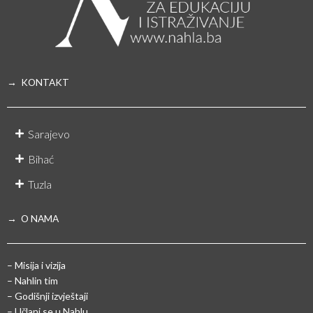
→ KONTAKT
Sarajevo
Bihać
Tuzla
→ O NAMA
– Misija i vizija
– Nahlin tim
– Godišnji izvještaji
– Učlani se u Nahlu