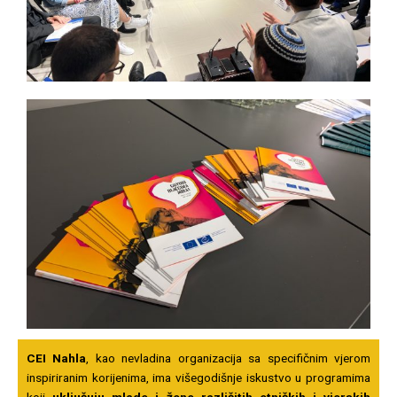
CEI Nahla
, kao nevladina organizacija sa specifičnim vjerom
inspiriranim korijenima, ima višegodišnje iskustvo u programima
koji
uključuju mlade i žene različitih etničkih i vjerskih