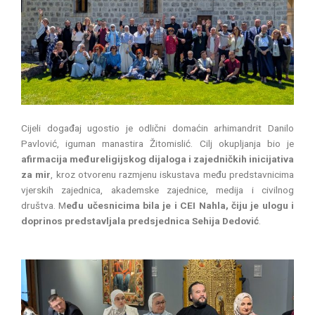
Cijeli događaj ugostio je odlični domaćin arhimandrit Danilo
Pavlović, iguman manastira Žitomislić. Cilj okupljanja bio je
afirmacija međureligijskog dijaloga i zajedničkih inicijativa
za mir
, kroz otvorenu razmjenu iskustava među predstavnicima
vjerskih zajednica, akademske zajednice, medija i civilnog
društva. M
eđu učesnicima bila je i CEI Nahla, čiju je ulogu i
doprinos predstavljala predsjednica Sehija Dedović
.