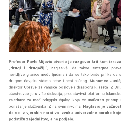
Profesor Pavle Mijović otvorio je razgovor kritikom izraza
„drugi i drugačiji“
, naglasivši da takve sintagme prave
nevidljive granice među ljudima i da se tako briše prilika da u
drugom čovjeku vidimo sebe i sebi sličnog.
Muhamed Jusić
,
direktor Uprave za vanjske poslove i dijasporu Rijaseta IZ BiH,
učestvovao je u više diskusija, predstavivši platformu Islamske
zajednice za međureligijski dijalog koja će unificirati pristup i
ponašanje službenika IZ na svim nivoima.
Naglasio je važnost
da se iz vjerskih narativa izvuku univerzalne poruke koje
podstiču zajedništvo, a ne podjele.