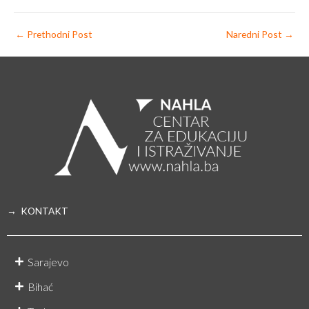
←
Prethodni Post
Naredni Post
→
→ KONTAKT
Sarajevo
Bihać