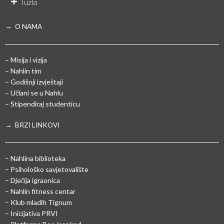
Tuzla
→ O NAMA
– Misija i vizija
– Nahlin tim
– Godišnji izvještaji
– Učlani se u Nahlu
– Stipendiraj studenticu
→ BRZI LINKOVI
– Nahlina biblioteka
– Psihološko savjetovalište
– Dječija igraonica
– Nahlin fitness centar
– Klub mladih Tignum
– Inicijativa PRVI