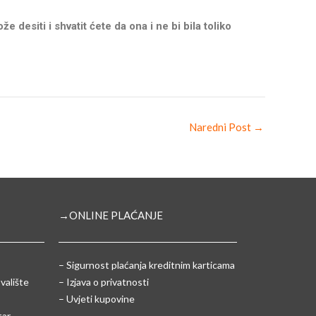
esiti i shvatit ćete da ona i ne bi bila toliko
Naredni Post
→
→ONLINE PLAĆANJE
–
Sigurnost plaćanja kreditnim karticama
valište
– Izjava o privatnosti
– Uvjeti kupovine
tar