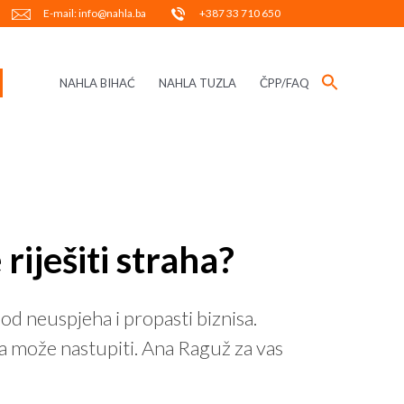
E-mail: info@nahla.ba
+387 33 710 650
NAHLA BIHAĆ
NAHLA TUZLA
ČPP/FAQ
riješiti straha?
od neuspjeha i propasti biznisa.
ja može nastupiti. Ana Raguž za vas