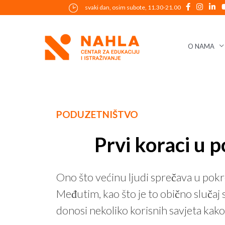
Skip
svaki dan, osim subote, 11.30-21.00
to
content
O NAMA
Post
PODUZETNIŠTVO
navigation
Prvi koraci u p
Ono što većinu ljudi sprečava u pokre
Međutim, kao što je to obično slučaj 
donosi nekoliko korisnih savjeta kako