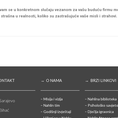
 vam se u konkretnom slučaju vezanom za vašu buduću firmu može d
strašna u realnosti, koliko su zastrašujuće vaše misli i strahovi.
ONTAKT
→ O NAMA
→ BRZI LINKOVI
– Misija i vizija
– Nahlina biblioteka
Sarajevo
– Nahlin tim
– Psihološko savjeto
Bihać
– Godišnji izvještaji
– Dječija igraonica
– Učlani se u Nahlu
– Nahlin fitness cen