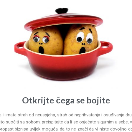
Otkrijte čega se bojite
a li imate strah od neuspjeha, strah od neprihvatanja i osuđivanja dru
 suočiti sa sobom, preispitajte da li se osjećate sigurnim u sebe, vje
 propast biznisa uvijek moguća, da to ne znači da vi niste dovoljno d