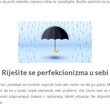
o da prvih nekoliko mjeseci ništa ne zarađujete. Budite spremni na t
Riješite se perfekcionizma u sebi
ma i ponekad se možete osjećati loše ako nešto ne ide po planu. M
este da će u poslu uvijek iskrsavati neki problemi, vrlo često kad s
naći odgovarajući balans u rješavanju takvih situacija. Ne dopust
a.