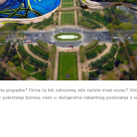
is propadne? Firma će biti zatvorena, više nećete imati novac? Vrl
rije pokretanja biznisa, osim u slučajevima riskantnog poslovanja