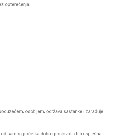
ez opterećenja.
 poduzećem, osobljem, održava sastanke i zarađuje
će od samog početka dobro poslovati i biti uspješna.