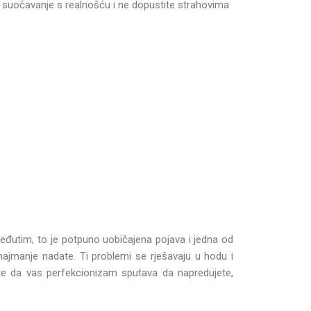
o suočavanje s realnošću i ne dopustite strahovima
eđutim, to je potpuno uobičajena pojava i jedna od
e najmanje nadate. Ti problemi se rješavaju u hodu i
ite da vas perfekcionizam sputava da napredujete,