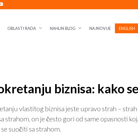
OBLASTI RADA
NAHLIN BLOG
NAJNOVIJE
ENGLISH
okretanju biznisa: kako se 
tanju vlastitog biznisa jeste upravo strah – strah 
sa strahom, on je često gori od same opasnosti ko
 se suočiti sa strahom.