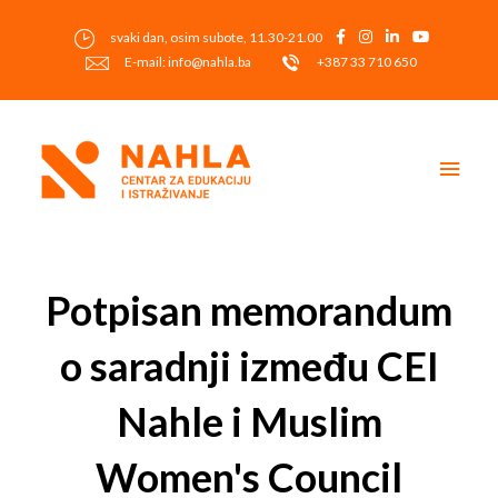
Skip
to
svaki dan, osim subote, 11.30-21.00
content
E-mail: info@nahla.ba
+387 33 710 650
Main
Men
Post
navigation
Potpisan memorandum
o saradnji između CEI
Nahle i Muslim
Women's Council