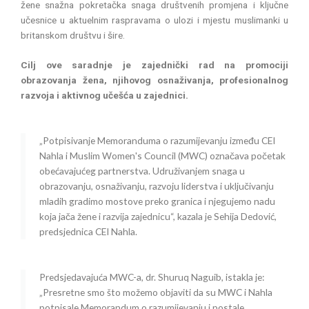
žene snažna pokretačka snaga društvenih promjena i ključne
učesnice u aktuelnim raspravama o ulozi i mjestu muslimanki u
britanskom društvu i šire.
Cilj ove saradnje je zajednički rad na promociji
obrazovanja žena, njihovog osnaživanja, profesionalnog
razvoja i aktivnog učešća u zajednici.
„Potpisivanje Memoranduma o razumijevanju između CEI
Nahla i Muslim Women's Council (MWC) označava početak
obećavajućeg partnerstva. Udruživanjem snaga u
obrazovanju, osnaživanju, razvoju liderstva i uključivanju
mladih gradimo mostove preko granica i njegujemo nadu
koja jača žene i razvija zajednicu“, kazala je Sehija Dedović,
predsjednica CEI Nahla.
Predsjedavajuća MWC-a, dr. Shuruq Naguib, istakla je:
„Presretne smo što možemo objaviti da su MWC i Nahla
potpisale Memorandum o razumijevanju i postale