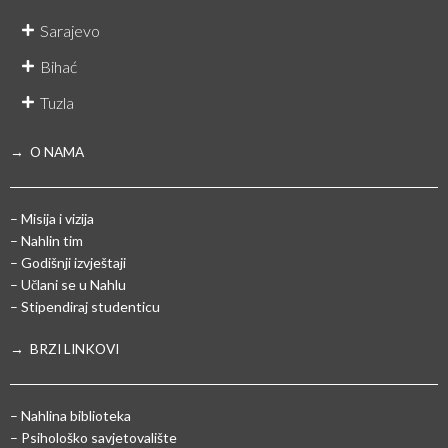
Sarajevo
Bihać
Tuzla
→ O NAMA
– Misija i vizija
– Nahlin tim
– Godišnji izvještaji
– Učlani se u Nahlu
– Stipendiraj studenticu
→ BRZI LINKOVI
– Nahlina biblioteka
– Psihološko savjetovalište