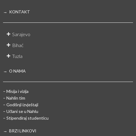
→ KONTAKT
Sarajevo
Bihać
Tuzla
→ O NAMA
– Misija i vizija
– Nahlin tim
– Godišnji izvještaji
– Učlani se u Nahlu
– Stipendiraj studenticu
→ BRZI LINKOVI