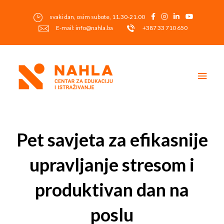
Skip
to
svaki dan, osim subote, 11.30-21.00
content
E-mail: info@nahla.ba
+387 33 710 650
Main
Men
Post
navigation
Pet savjeta za efikasnije
upravljanje stresom i
produktivan dan na
poslu