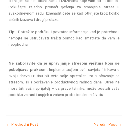
o svojim radnim obavezama i izazovima koje vam stres donosi.
Pokušajte zajedno pronaći rješenja za smanjenje stresa u
svakodnevnom radu. Iznenadit ćete se kad otkrijete kroz koliko
sličnih izazova i drugi prolaze.
Tip:
Potražite podršku i povratne informacije kad je potrebno i
nemojte se ustručavati tražiti pomoć kad smatrate da vam je
neophodna.
Ne zaboravite da je upravljanje stresom vještina koja se
poboljšava praksom.
Implementacijom ovih savjeta i trikova u
svoju dnevnu rutinu bit ćete bolje opremljeni za suočavanje sa
stresom, ali i održavanje produktivnog radnog dana. Stres ne
mora biti vaš neprijatelj – uz prave tehnike, može postati vaša
podrška za rast i uspjeh u vašem profesionalnom životu.
←
Prethodni Post
Naredni Post
→