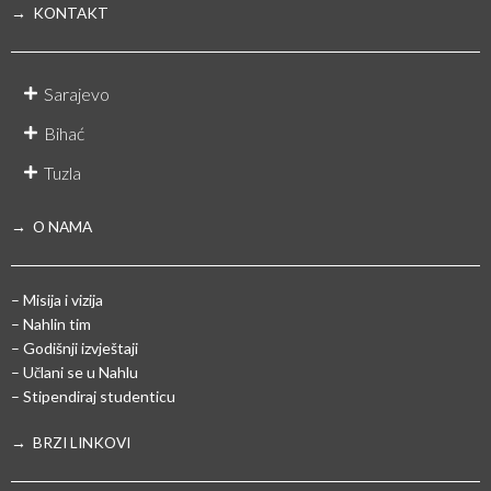
→ KONTAKT
Sarajevo
Bihać
Tuzla
→ O NAMA
– Misija i vizija
– Nahlin tim
– Godišnji izvještaji
– Učlani se u Nahlu
– Stipendiraj studenticu
→ BRZI LINKOVI