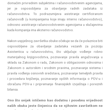
domaćim privrednim subjektima i računovodstvenim agencijama,
jer je osposobljena za obavljanje radnih zadataka iz
računovodstva. To podrazumijeva asistiranje certificiranom
računovođi (u kompanijama koje imaju interno računovodstvo),
odnosno asistiranje računovodstvenim agencijama u slučajevima
kada kompanija ima eksterno računovodstvo.
Nakon uspješnog završetka obuke očekuje se da će polaznice biti
osposobljene za obavljanje zadataka vezanih za poziciju
Asistentica u računovodstvu, što uključuje: vođenje robno
materijalnog knjigovodstva, poznavanje pravila angažovanja u
skladu sa Zakonom o radu, Zakonom o obligacionim odnosima i
Zakonom o autorskim i srodnim pravima, poznavanje sistema i
pravila vođenja osnovnih sredstava, poznavanje temeljnih pravila
i procedura knjiženja, poznavanje opštih informacija o PDV-u i
obračunu PDV-a i pripremanje finansijskih izvještaja i poreznih
bilansa.
Ono što uvijek ističemo kao dodatnu i posebnu vrijednost
naših obuka jeste činjenica da se njihovim završetkom ne