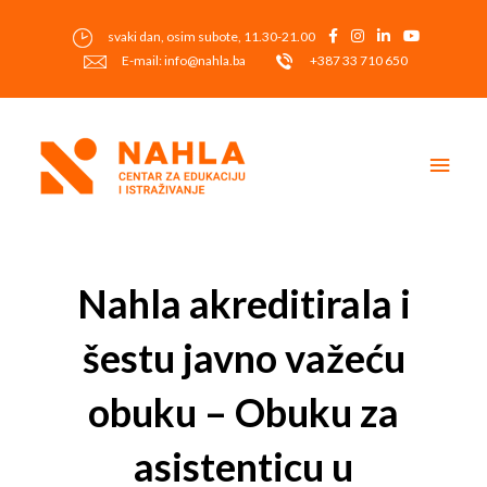
Skip
to
svaki dan, osim subote, 11.30-21.00
content
E-mail: info@nahla.ba
+387 33 710 650
Main
Men
Post
navigation
Nahla akreditirala i
šestu javno važeću
obuku – Obuku za
asistenticu u