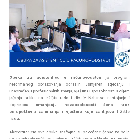
Obuka za asistenticu u računovodstvu
je program
neformalnog obrazovanja odraslih usmjeren stjecanju i
unapređenju profesionalnih znanja, vještina i sposobnosti s ciljem
jačanja prilika na tržištu rada i dio je Nahlinog nastojanja i
doprinosa
smanjenju nezaposlenosti žena kroz
perspektivna zanimanja i vještine koje zahtijeva tržište
rada.
Akreditiranjem ove obuke značajno su povećane šanse za bolje
pozicioniranje naših polaznica na tržištu rada, a
Nahla je u svojoj