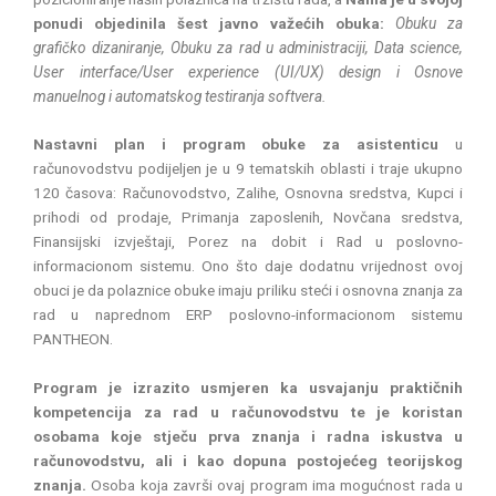
ponudi objedinila šest javno važećih obuka:
Obuku za
grafičko dizaniranje, Obuku za rad u administraciji, Data science,
User interface/User experience (UI/UX) design i Osnove
manuelnog i automatskog testiranja softvera.
Nastavni plan i program obuke za asistenticu
u
računovodstvu podijeljen je u 9 tematskih oblasti i traje ukupno
120 časova: Računovodstvo, Zalihe, Osnovna sredstva, Kupci i
prihodi od prodaje, Primanja zaposlenih, Novčana sredstva,
Finansijski izvještaji, Porez na dobit i Rad u poslovno-
informacionom sistemu. Ono što daje dodatnu vrijednost ovoj
obuci je da polaznice obuke imaju priliku steći i osnovna znanja za
rad u naprednom ERP poslovno-informacionom sistemu
PANTHEON.
Program je izrazito usmjeren ka usvajanju praktičnih
kompetencija za rad u računovodstvu te je koristan
osobama koje stječu prva znanja i radna iskustva u
računovodstvu, ali i kao dopuna postojećeg teorijskog
znanja.
Osoba koja završi ovaj program ima mogućnost rada u