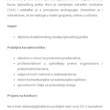
kursu njemačkog jezika. Kurs je namijenjen odraslim osobama
(16+) i usklađen je s principima andragogije. Dinamičan je i
interaktivan, te se realizuje u malim grupama, online i u učionici.
Uvjeti:
diploma dodiplomskog studija njemačkog jezika
Poželjne karakteristike:
iskustvo u struci na poslovima predavačice,
profesionalnost u ophođenju prema organizatoru i
polaznicama kurseva,
odgovornost i tačnost u realizaciji kursa,
dobre komunikacijske i prezentacijske vještine i
sposobnost i želja za prenošenje znanja.
Prijava na konkurs
Na e-mail edukacija@nahla.ba pošaljite nam svoj CV s naznakom