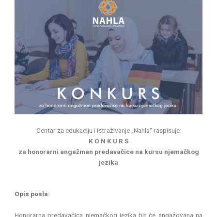
Centar za edukaciju i istraživanje „Nahla“ raspisuje:
K O N K U R S
za honorarni angažman predavačice na kursu njemačkog
jezika
Opis posla:
Honorarna predavačica njemačkog jezika bit će angažovana na