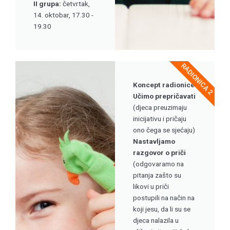
II grupa:
četvrtak,
14. oktobar, 17.30 -
19.30
RADIONICA 2
Koncept radionice
Učimo prepričavati
(djeca preuzimaju
inicijativu i pričaju
ono čega se sjećaju)
Nastavljamo
razgovor o priči
(odgovaramo na
pitanja zašto su
likovi u priči
postupili na način na
koji jesu, da li su se
djeca nalazila u