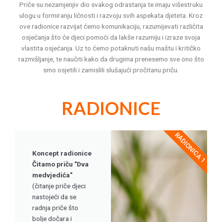
Priče su nezamjenjiv dio svakog odrastanja te imaju višestruku
ulogu u formiranju ličnosti i razvoju svih aspekata djeteta. Kroz
ove radionice razvijat ćemo komunikaciju, razumijevati različita
osjećanja što će djeci pomoći da lakše razumiju i izraze svoja
vlastita osjećanja. Uz to ćemo potaknuti našu maštu i kritičko
razmišljanje, te naučiti kako da drugima prenesemo sve ono što
smo osjetili i zamislili slušajući pročitanu priču.
RADIONICE
RADIONICA 1
Koncept radionice
Čitamo priču "Dva
medvjedića"
(čitanje priče djeci
nastojeći da se
radnja priče što
bolje dočara i