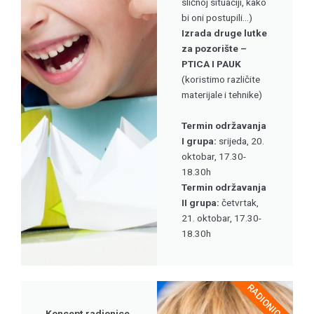
sličnoj situaciji, kako
bi oni postupili...)
Izrada druge lutke
za pozorište –
PTICA I PAUK
(koristimo različite
materijale i tehnike)
Termin održavanja
I grupa:
srijeda, 20.
oktobar, 17.30-
18.30h
Termin održavanja
II grupa:
četvrtak,
21. oktobar, 17.30-
18.30h
RADIONICA 3
Koncept radionice