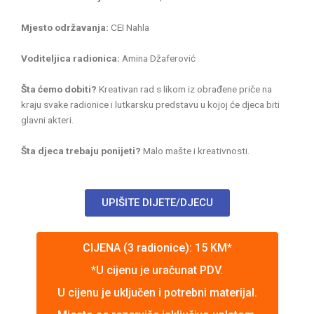
Mjesto održavanja:
CEI Nahla
Voditeljica radionica:
Amina Džaferović
Šta ćemo dobiti?
Kreativan rad s likom iz obrađene priče na
kraju svake radionice i lutkarsku predstavu u kojoj će djeca biti
glavni akteri.
Šta djeca trebaju ponijeti?
Malo mašte i kreativnosti.
UPIŠITE DIJETE/DJECU
CIJENA (3 radionice): 15 KM*
*U cijenu je uračunat PDV.
U cijenu je uključen i potrebni materijal.