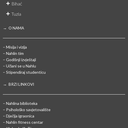
Bihać
Tuzla
→ O NAMA
– Misija i vizija
– Nahlin tim
– Godišnji izvještaji
– Učlani se u Nahlu
– Stipendiraj studenticu
→ BRZI LINKOVI
– Nahlina biblioteka
– Psihološko savjetovalište
– Dječija igraonica
– Nahlin fitness centar