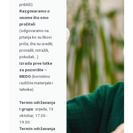
približi)
Razgovaramo o
onome što smo
pročitali
(odgovaramo na
pitanja ko su likovi
priče, šta su uradili,
pronašli, istražili,
pokušali...)
Izrada prve lutke
za pozorište –
MEDO
(koristimo
različite materijale i
tehnike)
Termin održavanja
I grupa:
srijeda, 13.
oktobar, 17.30 -
19.30
Termin održavanja