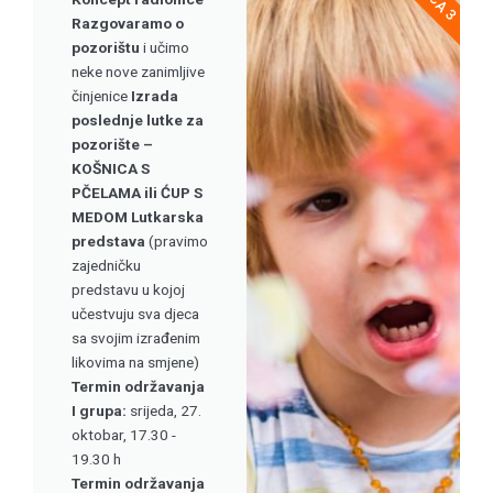
Razgovaramo o
pozorištu
i učimo
neke nove zanimljive
činjenice
Izrada
poslednje lutke za
pozorište –
KOŠNICA S
PČELAMA ili ĆUP S
MEDOM
Lutkarska
predstava
(pravimo
zajedničku
predstavu u kojoj
učestvuju sva djeca
sa svojim izrađenim
likovima na smjene)
Termin održavanja
I grupa:
srijeda, 27.
oktobar, 17.30 -
19.30 h
Termin održavanja