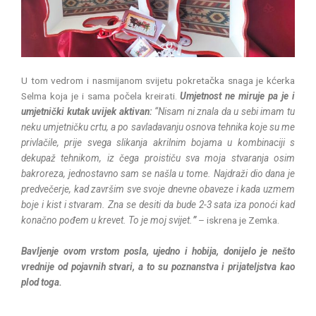
U tom vedrom i nasmijanom svijetu pokretačka snaga je kćerka
Selma koja je i sama počela kreirati.
Umjetnost ne miruje pa je i
umjetnički kutak uvijek aktivan:
“Nisam ni znala da u sebi imam tu
neku umjetničku crtu, a po savladavanju osnova tehnika koje su me
privlačile, prije svega slikanja akrilnim bojama u kombinaciji s
dekupaž tehnikom, iz čega proističu sva moja stvaranja osim
bakroreza, jednostavno sam se našla u tome. Najdraži dio dana je
predvečerje, kad završim sve svoje dnevne obaveze i kada uzmem
boje i kist i stvaram. Zna se desiti da bude 2-3 sata iza ponoći kad
konačno pođem u krevet. To je moj svijet.
”
– iskrena je Zemka.
Bavljenje ovom vrstom posla, ujedno i hobija, donijelo je nešto
vrednije od pojavnih stvari, a to su poznanstva i prijateljstva kao
plod toga.