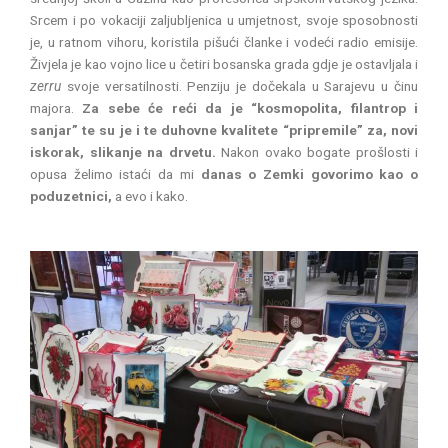
Srcem i po vokaciji zaljubljenica u umjetnost, svoje sposobnosti
je, u ratnom vihoru, koristila pišući članke i vodeći radio emisije.
Živjela je kao vojno lice u četiri bosanska grada gdje je ostavljala i
zerru
svoje versatilnosti. Penziju je dočekala u Sarajevu u činu
majora.
Za sebe će reći da je “kosmopolita, filantrop i
sanjar” te su je i te duhovne kvalitete “pripremile” za, novi
iskorak, slikanje na drvetu.
Nakon ovako bogate prošlosti i
opusa želimo istaći da mi
danas o Zemki govorimo kao o
poduzetnici,
a evo i kako.