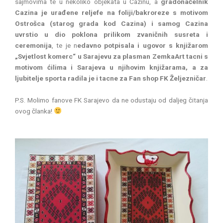
sajmovima te u nekoliko objekata u Cazinu, a
gradonačelnik
Cazina je urađene reljefe na foliji/bakroreze s motivom
Ostrošca (starog grada kod Cazina) i samog Cazina
uvrstio u dio poklona prilikom zvaničnih susreta i
ceremonija
, te je n
edavno potpisala i ugovor s
knjižarom
„Svjetlost komerc“ u Sarajevu za plasman ZemkaArt tacni s
motivom ćilima i Sarajeva u njihovim knjižarama, a za
ljubitelje sporta radila je i tacne za Fan shop FK Željezničar
.
P.S. Molimo fanove FK Sarajevo da ne odustaju od daljeg čitanja
ovog članka!