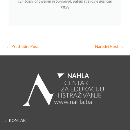
(Embassy of Sweden in Sarajevo), putem razvojne agencije
SIDA.
←
Prethodni Post
Naredni Post
→
→ KONTAKT