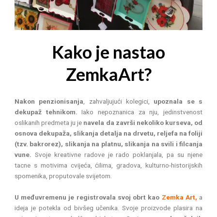
Kako je nastao
ZemkaArt?
Nakon penzionisanja
, zahvaljujući kolegici,
upoznala se s
dekupaž tehnikom.
Iako nepoznanica za nju, jedinstvenost
oslikanih predmeta ju je
navela da završi nekoliko kurseva, od
osnova dekupaža, slikanja detalja na drvetu, reljefa na foliji
(tzv. bakrorez), slikanja na platnu, slikanja na svili i filcanja
vune.
Svoje kreativne radove je rado poklanjala, pa su njene
tacne s motivima cvijeća, ćilima, gradova, kulturno-historijskih
spomenika, proputovale svijetom.
U međuvremenu je registrovala svoj obrt kao
Zemka Art,
a
ideja je potekla od bivšeg učenika. Svoje proizvode plasira na