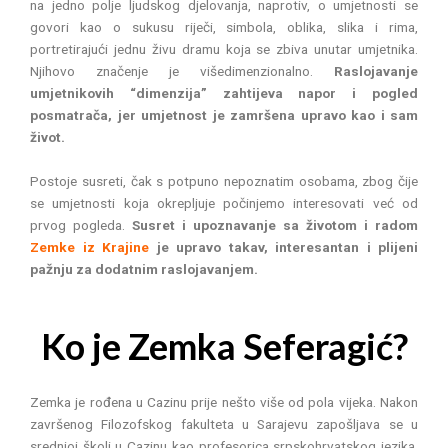
na jedno polje ljudskog djelovanja, naprotiv, o umjetnosti se
govori kao o sukusu riječi, simbola, oblika, slika i rima,
portretirajući jednu živu dramu koja se zbiva unutar umjetnika.
Njihovo značenje je višedimenzionalno.
Raslojavanje
umjetnikovih “dimenzija” zahtijeva napor i pogled
posmatrača, jer umjetnost je zamršena upravo kao i sam
život.
Postoje susreti, čak s potpuno nepoznatim osobama, zbog čije
se umjetnosti koja okrepljuje počinjemo interesovati već od
prvog pogleda.
Susret i upoznavanje sa životom i radom
Zemke iz Krajine
je upravo takav, interesantan i plijeni
pažnju za dodatnim raslojavanjem.
Ko je Zemka Seferagić?
Zemka je rođena u Cazinu prije nešto više od pola vijeka. Nakon
završenog Filozofskog fakulteta u Sarajevu zapošljava se u
srednjoj školi u Cazinu kao profesorica srpskohrvatskog jezika.