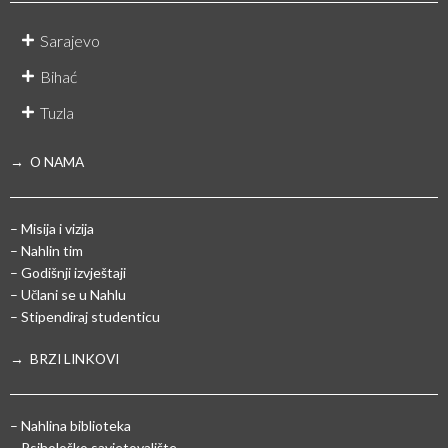
Sarajevo
Bihać
Tuzla
→ O NAMA
– Misija i vizija
– Nahlin tim
– Godišnji izvještaji
– Učlani se u Nahlu
– Stipendiraj studenticu
→ BRZI LINKOVI
– Nahlina biblioteka
– Psihološko savjetovalište