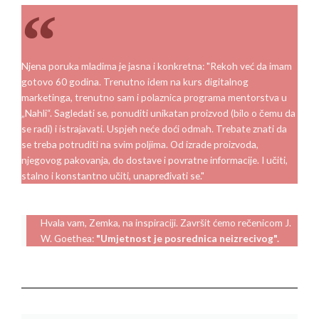
Njena poruka mladima je jasna i konkretna: "Rekoh već da imam
gotovo 60 godina. Trenutno idem na kurs digitalnog
marketinga, trenutno sam i polaznica programa mentorstva u
„Nahli“. Sagledati se, ponuditi unikatan proizvod (bilo o čemu da
se radi) i istrajavati. Uspjeh neće doći odmah. Trebate znati da
se treba potruditi na svim poljima. Od izrade proizvoda,
njegovog pakovanja, do dostave i povratne informacije. I učiti,
stalno i konstantno učiti, unapređivati se."
Hvala vam, Zemka, na inspiraciji. Završit ćemo rečenicom J.
W. Goethea:
"Umjetnost je posrednica neizrecivog".