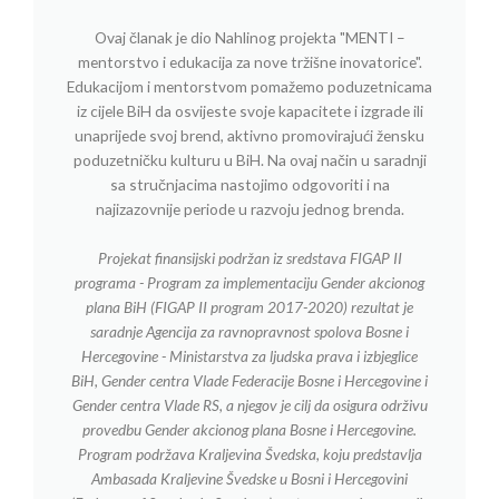
Ovaj članak je dio Nahlinog projekta "MENTI –
mentorstvo i edukacija za nove tržišne inovatorice".
Edukacijom i mentorstvom pomažemo poduzetnicama
iz cijele BiH da osvijeste svoje kapacitete i izgrade ili
unaprijede svoj brend, aktivno promovirajući žensku
poduzetničku kulturu u BiH. Na ovaj način u saradnji
sa stručnjacima nastojimo odgovoriti i na
najizazovnije periode u razvoju jednog brenda.
Projekat finansijski podržan iz sredstava FIGAP II
programa - Program za implementaciju Gender akcionog
plana BiH (FIGAP II program 2017-2020) rezultat je
saradnje Agencija za ravnopravnost spolova Bosne i
Hercegovine - Ministarstva za ljudska prava i izbjeglice
BiH, Gender centra Vlade Federacije Bosne i Hercegovine i
Gender centra Vlade RS, a njegov je cilj da osigura održivu
provedbu Gender akcionog plana Bosne i Hercegovine.
Program podržava Kraljevina Švedska, koju predstavlja
Ambasada Kraljevine Švedske u Bosni i Hercegovini