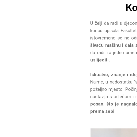
Ko
U želji da radi s djeco
koncu upisala Fakultet
istovremeno se ne odr
šivaću mašinu i dala s
da radi za jednu amer
uslijediti.
Iskustvo, znanje i id
Naime, u nedostatku “s
poželjno mjesto. Počin
nastavlja s odjećom i
posao, što je nagnal
prema sebi.