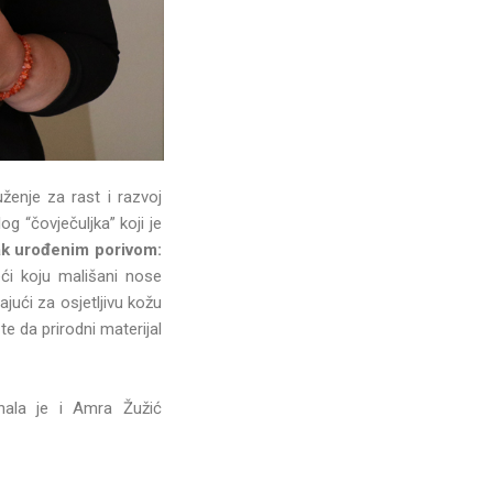
ženje za rast i razvoj
g “čovječuljka” koji je
pak urođenim porivom:
eći koju mališani nose
jući za osjetljivu kožu
e da prirodni materijal
znala je i Amra Žužić