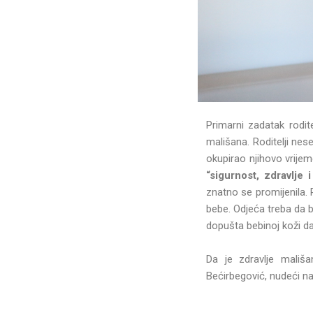
Primarni zadatak rodit
mališana. Roditelji nes
okupirao njihovo vrijem
“sigurnost, zdravlje
znatno se promijenila. 
bebe. Odjeća treba da b
dopušta bebinoj koži da
Da je zdravlje mališa
Bećirbegović, nudeći na