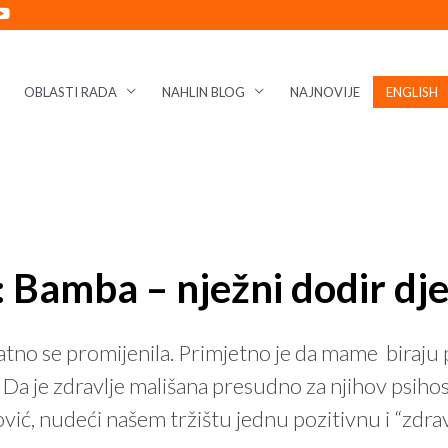
OBLASTI RADA
NAHLIN BLOG
NAJNOVIJE
ENGLISH
Bamba – nježni dodir dje
natno se promijenila. Primjetno je da mame biraju p
Da je zdravlje mališana presudno za njihov psihoso
vić, nudeći našem tržištu jednu pozitivnu i “zdra