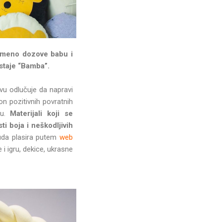
remeno dozove babu i
astaje “Bamba”.
tvu odlučuje da napravi
n pozitivnih povratnih
du.
Materijali koji se
i boja i neškodljivih
da plasira putem
web
 igru, dekice, ukrasne