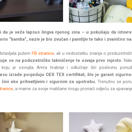
 da je veže lapsus lingva njenog sina – u pokušaju da istov
rio “bamba”, naziv je bio zvučan i pamtljiv te tako i zvanično n
dstavljala putem
FB stranice
, ali u nedostatku znanja o preduzetniš
ljuje se na poduzetničko takmičenje te osvaja prvo mjesto.
Nako
 koju je osvojila Amra hrabrije i odlučnije širi poslovnu ponu
esu izrade posjeduju OEX TEX certifikat, što je garant sigurnost
 čini eko prihvatljivim i sigurnim za upotrebu.
Trenutno se ponu
stranice
, a mame za svoje mališane mogu pronaći odjeću za spavanje i
.