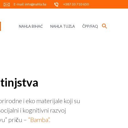
E-mail: info@nahla.ba
+387 33 710 650
NAHLA BIHAĆ
NAHLA TUZLA
ČPP/FAQ
tinjstva
rirodne i eko materijale koji su
cijalni i kognitivni razvoj
vu” priču –
“Bamba”.