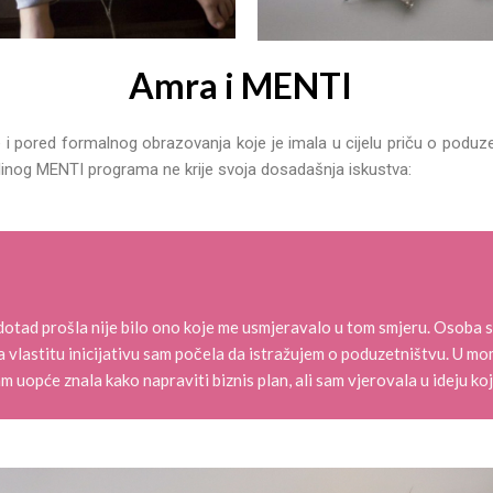
Amra i MENTI
 i pored formalnog obrazovanja koje je imala u cijelu priču o poduz
hlinog MENTI programa ne krije svoja dosadašnja iskustva:
otad prošla nije bilo ono koje me usmjeravalo u tom smjeru. Osoba 
 na vlastitu inicijativu sam počela da istražujem o poduzetništvu. U 
m uopće znala kako napraviti biznis plan, ali sam vjerovala u ideju koj