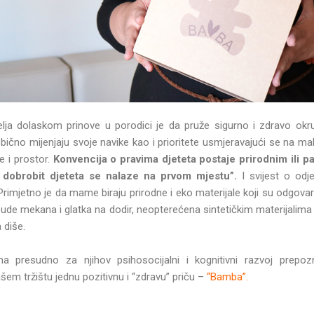
elja dolaskom prinove u porodici je da pruže sigurno i zdravo okru
ebično mijenjaju svoje navike kao i prioritete usmjeravajući se na malo
e i prostor.
Konvencija o pravima djeteta postaje prirodnim ili 
 i dobrobit djeteta se nalaze na prvom mjestu”.
I svijest o odj
Primjetno je da mame biraju prirodne i eko materijale koji su odgovara
ude mekana i glatka na dodir, neopterećena sintetičkim materijalima t
 diše.
na presudno za njihov psihosocijalni i kognitivni razvoj prepo
šem tržištu jednu pozitivnu i “zdravu” priču –
“Bamba”.