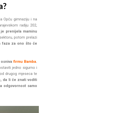
a?
ila Opću gimnaziju i na
arajevskom radiju 202,
 je prenijela maminu
ektoru, potom prelazi
a faza za ono što će
a osniva
firmu Bamba
.
taviti jedno sigurno i
ć od drugog mjeseca te
 da li će znati voditi
ala odgovornost samo