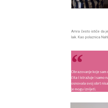
Amra često ističe da je
laik. Kao polaznica Na
Obrazovanje koje sam d
čita i istražuje i samo
osnovala svoj obrt nisa
je mogu iznijeti.