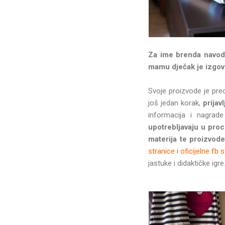
Za ime brenda navodi
mamu dječak je izgovo
Svoje proizvode je pre
još jedan korak,
prijav
informacija i nagrade
upotrebljavaju u proc
materija te proizvode
stranice
i
oficijelne fb 
jastuke i didaktičke igre