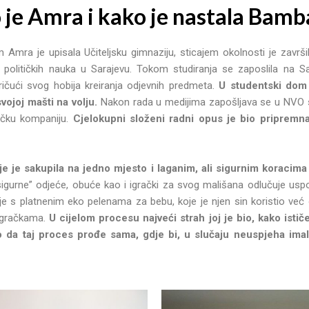
 je Amra i kako je nastala Bamb
m Amra je upisala Učiteljsku gimnaziju, sticajem okolnosti je završ
 političkih nauka u Sarajevu. Tokom studiranja se zaposlila na S
ičući svog hobija kreiranja odjevnih predmeta.
U studentski dom
vojoj mašti na volju.
Nakon rada u medijima zapošljava se u NVO s
ičku kompaniju.
Cjelokupni složeni radni opus je bio pripremn
eje je sakupila na jedno mjesto i laganim, ali sigurnim koracim
igurne” odjeće, obuće kao i igrački za svog mališana odlučuje uspos
je s platnenim eko pelenama za bebu, koje je njen sin koristio ve
 igračkama.
U cijelom procesu najveći strah joj je bio, kako ističe,
o da taj proces prođe sama, gdje bi, u slučaju neuspjeha im