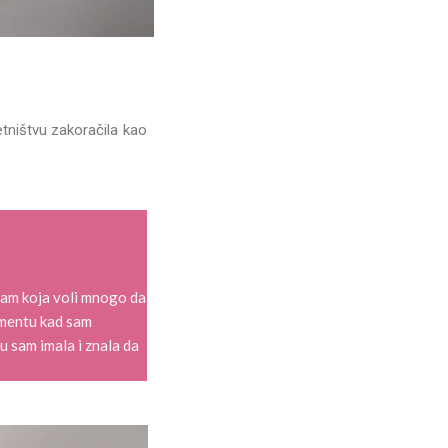
etništvu zakoračila kao
sam koja voli mnogo da
momentu kad sam
u sam imala i znala da