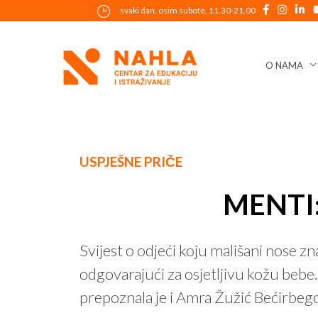
Skip
svaki dan, osim subote, 11.30-21.00
to
content
O NAMA
Post
USPJEŠNE PRIČE
navigation
MENTI: 
Svijest o odjeći koju mališani nose z
odgovarajući za osjetljivu kožu bebe. 
prepoznala je i Amra Žužić Bećirbego