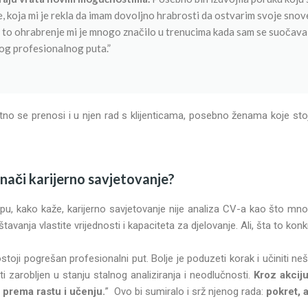
, koja mi je rekla da imam dovoljno hrabrosti da ostvarim svoje snove
t, to ohrabrenje mi je mnogo značilo u trenucima kada sam se suočava
og profesionalnog puta.”
ektno se prenosi i u njen rad s klijenticama, posebno ženama koje st
nači karijerno savjetovanje?
pu, kako kaže, karijerno savjetovanje nije analiza CV-a kao što mno
tavanja vlastite vrijednosti i kapaciteta za djelovanje. Ali, šta to kon
toji pogrešan profesionalni put. Bolje je poduzeti korak i učiniti nešt
ti zarobljen u stanju stalnog analiziranja i neodlučnosti.
Kroz akciju
 prema rastu i učenju.
” Ovo bi sumiralo i srž njenog rada:
pokret, 