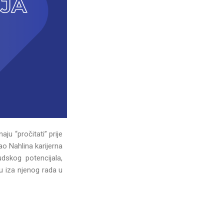
ju “pročitati” prije
ao Nahlina karijerna
dskog potencijala,
u iza njenog rada u