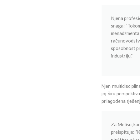
Njena profesio
snaga: “Tokom 
menadžmenta do
računovodstvo
sposobnost pr
industriju.”
Njen multidiscipli
joj širu perspektiv
prilagođena rješenj
Za Melisu, kar
preispituje:
“K
vještina otv