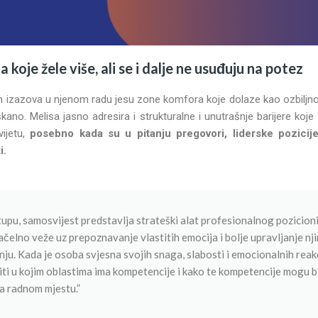
koje žele više, ali se i dalje ne usuđuju na potez
 izazova u njenom radu jesu zone komfora koje dolaze kao ozbiljno
kano. Melisa jasno adresira i strukturalne i unutrašnje barijere koj
ijetu,
posebno kada su u pitanju pregovori, liderske pozicij
i.
upu, samosvijest predstavlja strateški alat profesionalnog pozicioni
čelno veže uz prepoznavanje vlastitih emocija i bolje upravljanje nj
 nju. Kada je osoba svjesna svojih snaga, slabosti i emocionalnih reakc
ti u kojim oblastima ima kompetencije i kako te kompetencije mogu bi
na radnom mjestu.”