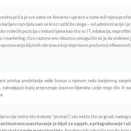
nalna priča je sve samo ne linearna i upravo u tome leži njena profe
karijere razvijala sam se kroz različite uloge – od administracije i p
 vodećih pozicija u industrijama kao što su IT, edukacija, neprofitni
 i marketing. Ovo raznovrsno iskustvo omogućilo mi je da steknem 
epoznavanja ključnih obrazaca koji doprinose poslovnoj efikasnosti,
narni pristup predstavlja veliki bonus u njenom radu karijernog savj
u, zahvaljujući kojoj prepoznaje izazove klijenata i prije nego što ih s
a.
ijera nije nešto što trebate “pronaći”, već nešto što se gradi, nadogr
ontinuirano usavršavanje je ključ za uspjeh, a prilagođavanje i u
araju vrata novim mogućnostima.
Posebno bih izdvojila poruku koju