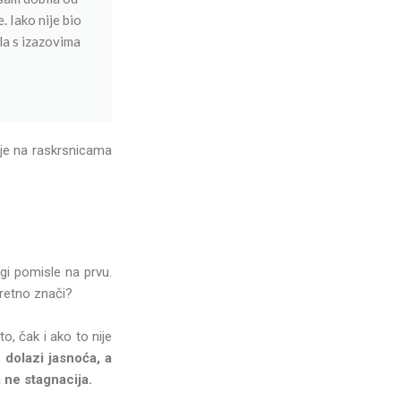
. Iako nije bio
la s izazovima
oje na raskrsnicama
gi pomisle na prvu.
kretno znači?
o, čak i ako to nije
 dolazi jasnoća, a
a ne stagnacija.