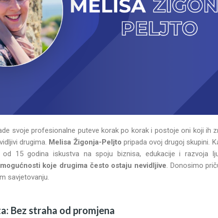
ade svoje profesionalne puteve korak po korak i postoje oni koji ih zna
idljivi drugima.
Melisa Žigonja-Peljto
pripada ovoj drugoj skupini. K
e od 15 godina iskustva na spoju biznisa, edukacije i razvoja lju
mogućnosti koje drugima često ostaju nevidljive
. Donosimo prič
m savjetovanju.
sta: Bez straha od promjena