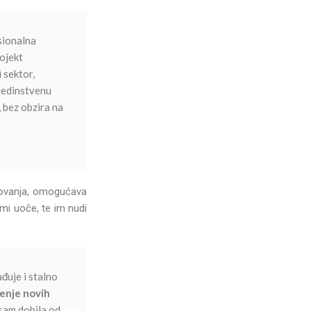
sionalna
rojekt
 sektor,
jedinstvenu
 bez obzira na
etovanja, omogućava
ami uoče, te im nudi
ađuje i stalno
čenje novih
 sam dobila od