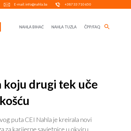
E-mail: info@nahla.ba
+387 33 710 650
NAHLA BIHAĆ
NAHLA TUZLA
ČPP/FAQ
 koju drugi tek uče
skošću
g puta CEI Nahla je kreirala novi
 za karijerne savjetnice u okviru