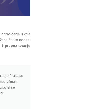
 ograničenje u koje
e žene često nose u
e i prepoznavanje
ranja: “Iako se
ima, ja imam
ija, lakše
ti