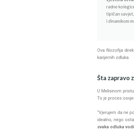
radne kolegice
tipičan savje
i dinamikom m
Ova filozofija dir
karijernih odluka.
Šta zapravo z
U Melisinom pristu
To je proces osvješ
“Vjerujem da ne pos
idealno, nego osta
svaka odluka vodi