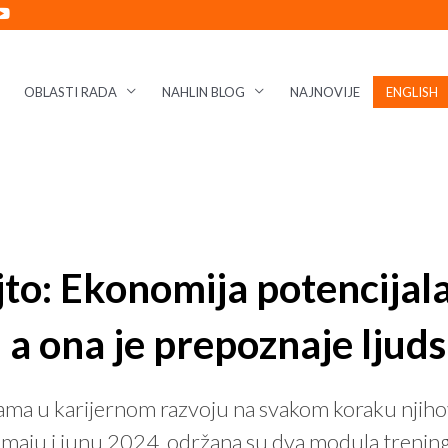
OBLASTI RADA
NAHLIN BLOG
NAJNOVIJE
ENGLISH
jto: Ekonomija potencijala
i, a ona je prepoznaje ljud
a u karijernom razvoju na svakom koraku njihovo
 maju i junu 2024. održana su dva modula treninga