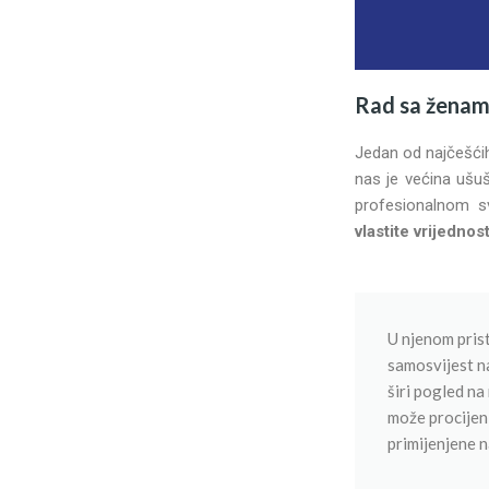
Rad sa ženama 
Jedan od najčešćih
nas je većina ušuš
profesionalnom sv
vlastite vrijednost
U njenom prist
samosvijest na
širi pogled na
može procijeni
primijenjene 