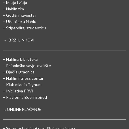
– Misija i vizija
– Nahlin tim
– Godišnji izvještaji
– Učlani se u Nahlu
– Stipendiraj studenticu
→ BRZI LINKOVI
– Nahlina biblioteka
– Psihološko savjetovalište
– Dječija igraonica
– Nahlin fitness centar
– Klub mladih Tignum
– Inicijativa PRVI
– Platforma Bee inspired
→ONLINE PLAĆANJE
–
Sigurnost plaćanja kreditnim karticama