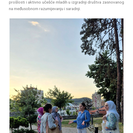
prošlosti i aktivno učešće mladih u izgradnji društva zasnovanog
na međusobnom razumijevanju i saradnji.