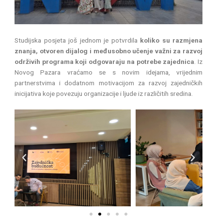
Studijska posjeta još jednom je potvrdila
koliko su razmjena
znanja, otvoren dijalog i međusobno učenje važni za razvoj
održivih programa koji odgovaraju na potrebe zajednica
. Iz
Novog Pazara vraćamo se s novim idejama, vrijednim
partnerstvima i dodatnom motivacijom za razvoj zajedničkih
inicijativa koje povezuju organizacije i ljude iz različitih sredina.
P
N
r
e
e
x
v
t
i
o