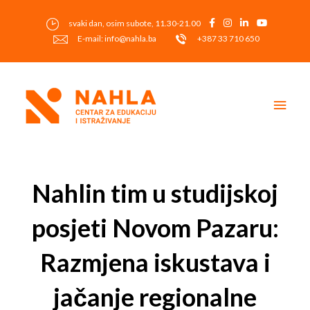
Skip
to
svaki dan, osim subote, 11.30-21.00
content
E-mail: info@nahla.ba
+387 33 710 650
Main
Men
Post
navigation
Nahlin tim u studijskoj
posjeti Novom Pazaru:
Razmjena iskustava i
jačanje regionalne