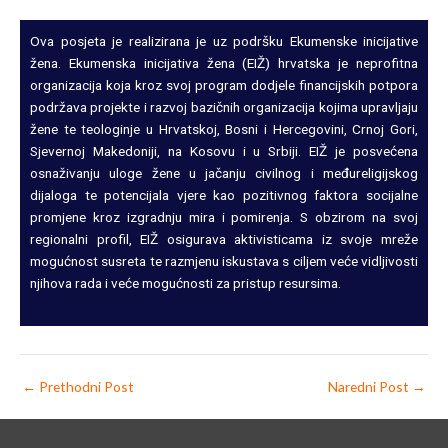
u
s
Ova posjeta je realizirana je uz podršku Ekumenske inicijative
žena. Ekumenska inicijativa žena (EIŽ) hrvatska je neprofitna
organizacija koja kroz svoj program dodjele financijskih potpora
podržava projekte i razvoj bazičnih organizacija kojima upravljaju
žene te teologinje u Hrvatskoj, Bosni i Hercegovini, Crnoj Gori,
Sjevernoj Makedoniji, na Kosovu i u Srbiji. EIŽ je posvećena
osnaživanju uloge žene u jačanju civilnog i međureligijskog
dijaloga te potencijala vjere kao pozitivnog faktora socijalne
promjene kroz izgradnju mira i pomirenja. S obzirom na svoj
regionalni profil, EIŽ osigurava aktivisticama iz svoje mreže
mogućnost susreta te razmjenu iskustava s ciljem veće vidljivosti
njihova rada i veće mogućnosti za pristup resursima.
←
Prethodni Post
Naredni Post
→