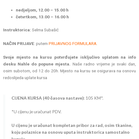
nedjeljom, 12.00 – 15.00 h
četvrtkom, 13.00 – 16.00 h
Instruktorica:
Selma Subašić
NAČIN PRIJAVE
: putem
PRIJAVNOG FORMULARA
.
Svoje mjesto na kursu potvrđujete isključivo uplatom na info
desku Nahle do popune mjesta.
Naše radno vrijeme je svaki dan,
osim subotom, od 12 do 20h. Mjesto na kursu se osigurava na osnovu
redoslijeda uplate kursa
CIJENA KURSA (40 časova nastave):
105 KM*.
*U cijenu je uračunat PDV.
U cijenu je uračunat kompletan pribor za rad, osim tkanine,
koju polaznice na osnovu uputa instruktorica samostalno
kupuju.