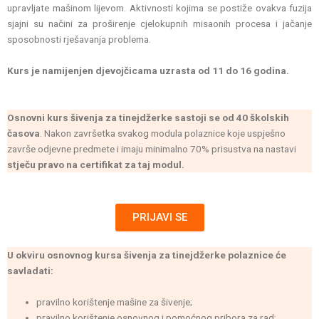
upravljate mašinom lijevom. Aktivnosti kojima se postiže ovakva fuzija
sjajni su načini za proširenje cjelokupnih misaonih procesa i jačanje
sposobnosti rješavanja problema.
Kurs je namijenjen djevojčicama uzrasta od 11 do 16 godina.
Osnovni kurs šivenja za tinejdžerke sastoji se od 40 školskih
časova
. Nakon završetka svakog modula polaznice koje uspješno
završe odjevne predmete i imaju minimalno 70% prisustva na nastavi
stječu pravo na certifikat za taj modul.
PRIJAVI SE
U okviru osnovnog kursa šivenja za tinejdžerke polaznice će
savladati:
pravilno korištenje mašine za šivenje;
pravilno korištenje osnovnog i pomoćnog pribora za rad;