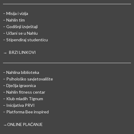
– Misija i vizija
– Nahlin tim
– Godišnji izvještaji
– Učlani se u Nahlu
– Stipendiraj studenticu
→ BRZI LINKOVI
– Nahlina biblioteka
– Psihološko savjetovalište
– Dječija igraonica
– Nahlin fitness centar
– Klub mladih Tignum
– Inicijativa PRVI
– Platforma Bee inspired
→ONLINE PLAĆANJE