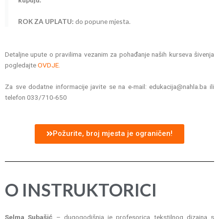
ROK ZA UPLATU:
do popune mjesta.
Detaljne upute o pravilima vezanim za pohađanje naših kurseva šivenja
pogledajte
OVDJE.
Za sve dodatne informacije javite se na e-mail: edukacija@nahla.ba ili
telefon 033/710-650
Požurite, broj mjesta je ograničen!
O INSTRUKTORICI
Selma Subašić
– dugogodišnja je profesorica tekstilnog dizajna s