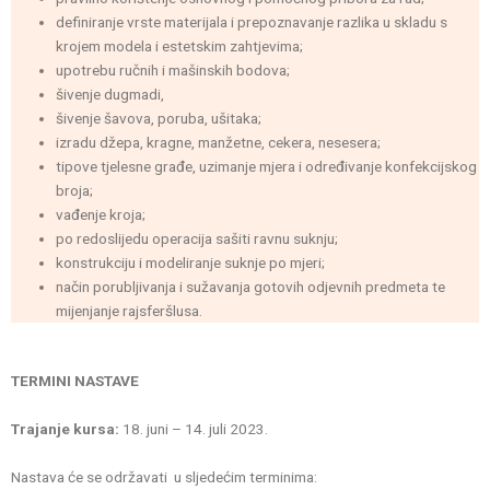
definiranje vrste materijala i prepoznavanje razlika u skladu s
krojem modela i estetskim zahtjevima;
upotrebu ručnih i mašinskih bodova;
šivenje dugmadi,
šivenje šavova, poruba, ušitaka;
izradu džepa, kragne, manžetne, cekera, nesesera;
tipove tjelesne građe, uzimanje mjera i određivanje konfekcijskog
broja;
vađenje kroja;
po redoslijedu operacija sašiti ravnu suknju;
konstrukciju i modeliranje suknje po mjeri;
način porubljivanja i sužavanja gotovih odjevnih predmeta te
mijenjanje rajsferšlusa.
TERMINI NASTAVE
Trajanje kursa:
18. juni – 14. juli 2023.
Nastava će se održavati u sljedećim terminima: