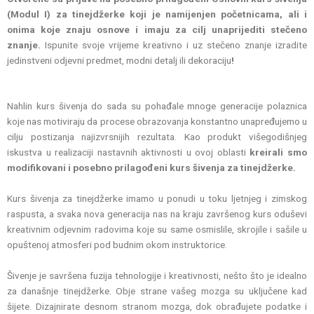
(Modul I) za tinejdžerke koji je namijenjen početnicama, ali i
onima koje znaju osnove i imaju za cilj unaprijediti stečeno
znanje.
Ispunite svoje vrijeme kreativno i uz stečeno znanje izradite
jedinstveni odjevni predmet, modni detalj ili dekoraciju
!
Nahlin kurs šivenja do sada su pohađale mnoge generacije polaznica
koje nas motiviraju da procese obrazovanja konstantno unapređujemo u
cilju postizanja najizvrsnijih rezultata. Kao produkt višegodišnjeg
iskustva u realizaciji nastavnih aktivnosti u ovoj oblasti
kreirali smo
modifikovani i posebno prilagođeni kurs šivenja za tinejdžerke.
Kurs šivenja za tinejdžerke imamo u ponudi u toku ljetnjeg i zimskog
raspusta, a svaka nova generacija nas na kraju završenog kurs oduševi
kreativnim odjevnim radovima koje su same osmislile, skrojile i sašile u
opuštenoj atmosferi pod budnim okom instruktorice.
Šivenje je savršena fuzija tehnologije i kreativnosti, nešto što je idealno
za današnje tinejdžerke. Obje strane vašeg mozga su uključene kad
šijete. Dizajnirate desnom stranom mozga, dok obrađujete podatke i