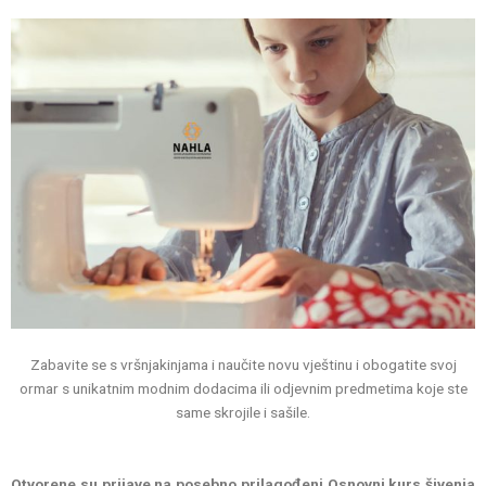
Zabavite se s vršnjakinjama i naučite novu vještinu i obogatite svoj
ormar s unikatnim modnim dodacima ili odjevnim predmetima koje ste
same skrojile i sašile.
Otvorene su prijave na posebno prilagođeni Osnovni kurs šivenja