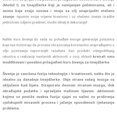
(Modul I) za tinejdžerke koji je namijenjen početnicama, ali i
onima koje znaju osnove i imaju za cilj unaprijediti stečeno
znanje.
Ispunite svoje vrijeme kreativno i uz stečeno znanje izradite
jedinstveni odjevni predmet, modni detalj ili dekoraciju
!
Nahlin kurs šivenja do sada su pohađale mnoge generacije polaznica
koje nas motiviraju da procese obrazovanja konstantno unapređujemo u
cilju postizanja najizvrsnijih rezultata. Kao produkt višegodišnjeg
iskustva u realizaciji nastavnih aktivnosti u ovoj oblasti
kreirali smo
modifikovani i posebno prilagođeni kurs šivenja za tinejdžerke.
Šivenje je savršena fuzija tehnologije i kreativnosti, nešto što je
idealno za današnje tinejdžerke. Obje strane vašeg mozga su
uključene kad šijete. Dizajnirate desnom stranom mozga, dok
obrađujete podatke i upravljate mašinom lijevom. Aktivnosti
kojima se postiže ovakva fuzija sjajni su načini za proširenje
cjelokupnih misaonih procesa i jačanje sposobnosti rješavanja
problema.