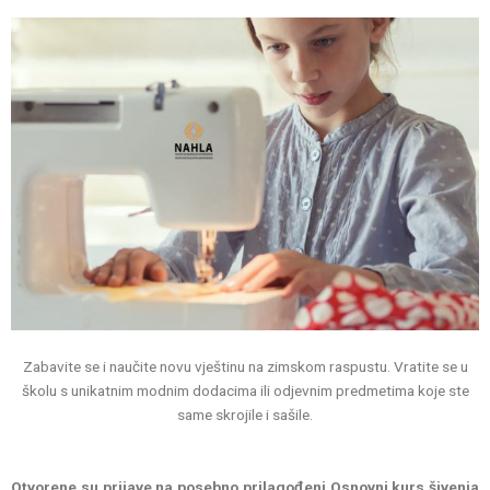
Zabavite se i naučite novu vještinu na zimskom raspustu. Vratite se u
školu s unikatnim modnim dodacima ili odjevnim predmetima koje ste
same skrojile i sašile.
Otvorene su prijave na posebno prilagođeni Osnovni kurs šivenja