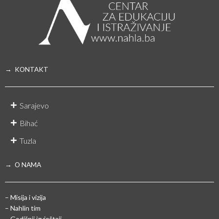
→ KONTAKT
Sarajevo
Bihać
Tuzla
→ O NAMA
– Misija i vizija
– Nahlin tim
– Godišnji izvještaji