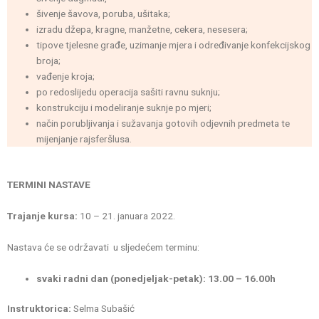
šivenje šavova, poruba, ušitaka;
izradu džepa, kragne, manžetne, cekera, nesesera;
tipove tjelesne građe, uzimanje mjera i određivanje konfekcijskog
broja;
vađenje kroja;
po redoslijedu operacija sašiti ravnu suknju;
konstrukciju i modeliranje suknje po mjeri;
način porubljivanja i sužavanja gotovih odjevnih predmeta te
mijenjanje rajsferšlusa.
TERMINI NASTAVE
Trajanje kursa:
10 – 21. januara 2022.
Nastava će se održavati u sljedećem terminu:
svaki radni dan (ponedjeljak-petak): 13.00 – 16.00h
Instruktorica:
Selma Subašić