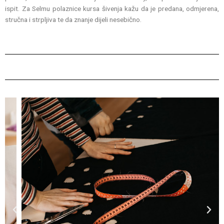
ispit. Za Selmu polaznice kursa šivenja kažu da je predana, odmjerena,
stručna i strpljiva te da znanje dijeli nesebično.
P
N
r
e