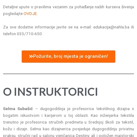
Detaljne upute o pravilima vezanim za pohađanje naših kurseva šivenja
pogledajte
OVDJE.
Za sve dodatne informacije javite se na e-mail: edukacija@nahla.ba ili
telefon 033/710-650
Požurite, broj mjesta je ograničen!
O INSTRUKTORICI
Selma Subašić
– dugogodišnja je profesorica tekstilnog dizajna s
bogatim iskustvom i karijerom u toj oblasti. Kao inženjerka tekstila
trenutno je profesorica stručnih predmeta u Srednjoj školi za tekstil,
kožu i dizajn. Selma kao dizajnerica posjeduje dugogodišnju privatnu
praksu, stručni rad u salonu vjenčanica Destiny, ali i položen majstorski