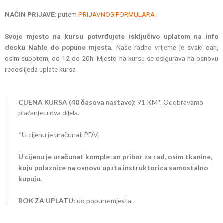
NAČIN PRIJAVE
: putem
PRIJAVNOG FORMULARA.
Svoje mjesto na kursu potvrđujete isključivo uplatom na info
desku Nahle do popune mjesta.
Naše radno vrijeme je svaki dan,
osim subotom, od 12 do 20h. Mjesto na kursu se osigurava na osnovu
redoslijeda uplate kursa
CIJENA KURSA (40 časova nastave):
91 KM*. Odobravamo
plaćanje u dva dijela.
*U cijenu je uračunat PDV.
U cijenu je uračunat kompletan pribor za rad, osim tkanine,
koju polaznice na osnovu uputa instruktorica samostalno
kupuju.
ROK ZA UPLATU:
do popune mjesta.