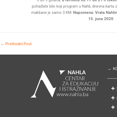
3 do 9 godina,
u terminu od 17 do 21 h tokom
pohađate bilo koji program u Nahli, dnevna karta za termin od 17 do 21 h za vaše
mališane je samo 3 KM.
Napomena: Vrata Nahlin
15. juna 2020
.
←
Prethodni Post
→ K