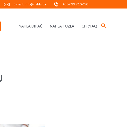
E-mail: info@nahla.ba
+387 33 710 650
NAHLA BIHAĆ
NAHLA TUZLA
ČPP/FAQ
U