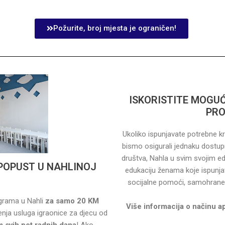
Požurite, broj mjesta je ograničen!
ISKORISTITE MOG
PRO
Ukoliko ispunjavate potrebne kriterije
bismo osigurali jednaku dostupnost neformalnog 
društva, Nahla u svim svojim edukativnim programima pruža 
 POPUST U NAHLINOJ
edukaciju ženama koje ispunjavaju zadane kriterije (nezaposlene žene,
socijalne pomoć
ograma u Nahli
za samo 20 KM
Više informacija o načinu a
ja usluga igraonice za djecu od