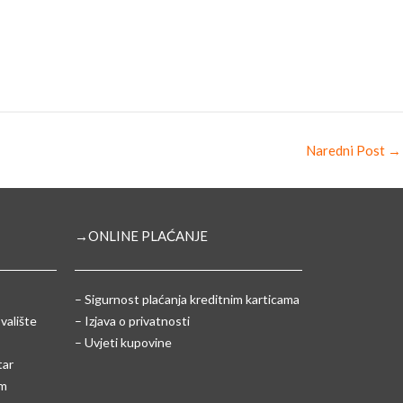
Naredni Post
→
→ONLINE PLAĆANJE
–
Sigurnost plaćanja kreditnim karticama
valište
– Izjava o privatnosti
– Uvjeti kupovine
tar
um