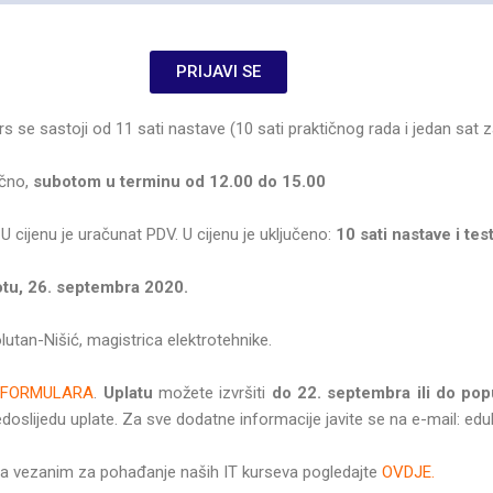
PRIJAVI SE
s se sastoji od 11 sati nastave (10 sati praktičnog rada i jedan sat za
čno,
subotom u terminu od 12.00 do 15.00
.
U cijenu je uračunat PDV. U cijenu je uključeno:
10 sati nastave i test
otu, 26. septembra 2020.
lutan-Nišić, magistrica elektrotehnike.
 FORMULARA
.
Uplatu
možete izvršiti
do 22. septembra ili do pop
doslijedu uplate. Za sve dodatne informacije javite se na e-mail: ed
ima vezanim za pohađanje naših IT kurseva pogledajte
OVDJE.