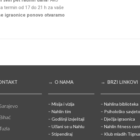
 svih pet radnih dana
! Ako
e igraonice ponovo otvaramo
ONTAKT
→ O NAMA
→ BRZI LINKOVI
– Misija i vizija
– Nahlina biblioteka
Sarajevo
– Nahlin tim
– Psihološko savjeto
Bihać
– Godišnji izvještaji
– Dječija igraonica
– Učlani se u Nahlu
– Nahlin fitness cen
Tuzla
– Stipendiraj
– Klub mladih Tign