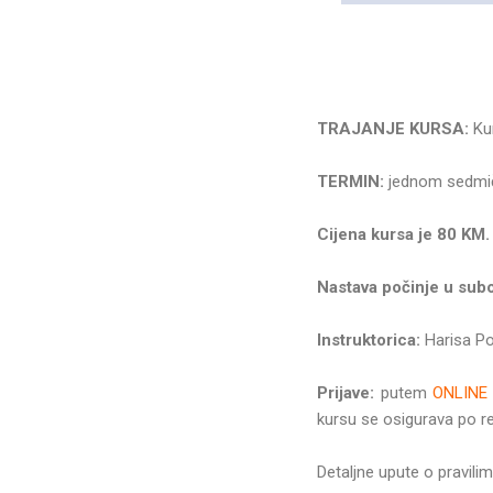
TRAJANJE KURSA:
Kur
TERMIN:
jednom sedmi
Cijena kursa je 80 KM
Nastava počinje u sub
Instruktorica:
Harisa Po
Prijave:
putem
ONLINE
kursu se osigurava po re
Detaljne upute o pravil