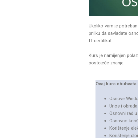
Ukoliko vam je potreban 
priliku da savladate os
IT certifikat.
Kurs je namijenjen polaz
postojeće znanje.
Ovaj kurs obuhvata 
Osnove Windo
Unos i obrada
Osnovni rad u
Osnovno koriš
Korištenje el
Korištenje clo