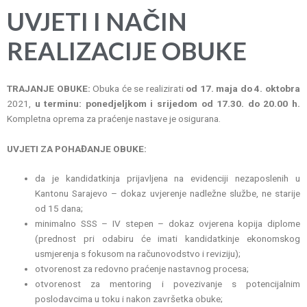
U
VJETI I NAČIN
REALIZACIJE OBUKE
TRAJANJE OBUKE:
Obuka će se realizirati
od 17. maja do 4. oktobra
2021,
u terminu: ponedjeljkom i srijedom od 17.30. do 20.00 h.
Kompletna oprema za praćenje nastave je osigurana.
UVJETI ZA POHAĐANJE OBUKE:
da je kandidatkinja prijavljena na evidenciji nezaposlenih u
Kantonu Sarajevo – dokaz uvjerenje nadležne službe, ne starije
od 15 dana;
minimalno SSS – IV stepen – dokaz ovjerena kopija diplome
(prednost pri odabiru će imati kandidatkinje ekonomskog
usmjerenja s fokusom na računovodstvo i reviziju);
otvorenost za redovno praćenje nastavnog procesa;
otvorenost za mentoring i povezivanje s potencijalnim
poslodavcima u toku i nakon završetka obuke;