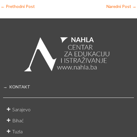
←
Prethodni Post
Naredni Post
→
→ KONTAKT
Sarajevo
Bihać
Tuzla