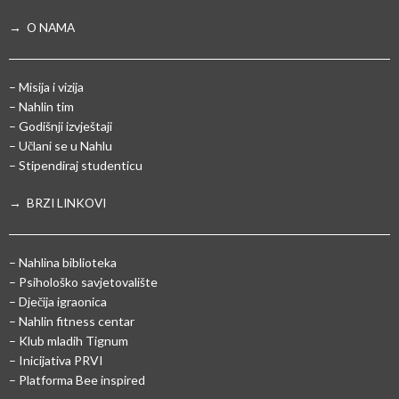
→ O NAMA
– Misija i vizija
– Nahlin tim
– Godišnji izvještaji
– Učlani se u Nahlu
– Stipendiraj studenticu
→ BRZI LINKOVI
– Nahlina biblioteka
– Psihološko savjetovalište
– Dječija igraonica
– Nahlin fitness centar
– Klub mladih Tignum
– Inicijativa PRVI
– Platforma Bee inspired