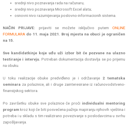
srednji nivo poznavanja rada na računaru;
srednji nivo poznavanja Microsoft Excel alata;
osnovni nivo razumijevanja poslovno-informacionih sistema.
NAČIN PRIJAVE:
prijaviti se možete isključivo putem
ONLINE
FORMULARA
do 11. maja 2021.
Broj mjesta na obuci je ograničen
na 15.
Sve kandidatkinje koje uđu uži izbor bit će pozvane na ulazno
testiranje i intervju.
Potreban dokumentacija dostavlja se po prijemu
na obuku.
U toku realizacije obuke predviđeno je i održavanje
2 tematska
seminara
za polaznice, ali i druge zainteresirane iz računovodstveno-
finansijskog sektora.
Po završetku obuke sve polaznice će proći
individualni mentoring
program
kroz koji će biti posvećena pažnja mapiranju njihovih vještina i
potreba i u skladu s tim realizirano povezivanje s poslodavcima u svrhu
zapošljavanja.