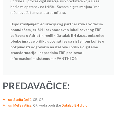
ubrzale su proces digitalizacije svih preduzeća koja su se
borila za opstanak na tržištu. Samom digitalizacijom i rad
računovođa i asistenata se mijenja.
Uspostavljenjem edukacijskog partnerstva s vodećim
ponuđačem jezički i zakonodavno lokalizovanog ERP
softvera u Adriatik regiji - Datalab BH d.o.o., polaznice
obuke imat će priliku upoznati se sa sistemom koji je u
potpunosti odgovorio na izazove i prilike digitalne
transformacije - naprednim ERP poslovno-
informacionim sistemom - PANTHEON.
PREDAVAČICE:
Mr. sc. Sanita Delić
, CR, OR.
Mr. sc. Melisa Ališa
, CR, vođa podrške
Datalab BH d.o.o.