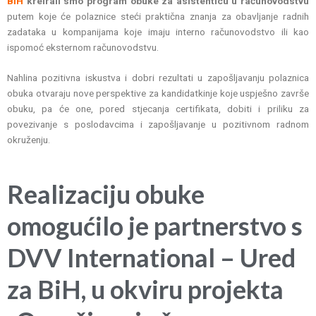
BiH
kreirali smo program obuke za asistenticu u računovodstvu
putem koje će polaznice steći praktična znanja za obavljanje radnih
zadataka u kompanijama koje imaju interno računovodstvo ili kao
ispomoć eksternom računovodstvu.
Nahlina pozitivna iskustva i dobri rezultati u zapošljavanju polaznica
obuka otvaraju nove perspektive za kandidatkinje koje uspješno završe
obuku, pa će one, pored stjecanja certifikata, dobiti i priliku za
povezivanje s poslodavcima i zapošljavanje u pozitivnom radnom
okruženju.
Realizaciju obuke
omogućilo je partnerstvo s
DVV International – Ured
za BiH, u okviru projekta