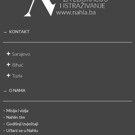
→ KONTAKT
Sarajevo
Bihać
Tuzla
→ O NAMA
– Misija i vizija
– Nahlin tim
– Godišnji izvještaji
– Učlani se u Nahlu