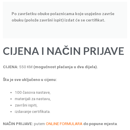
Po završetku obuke polaznicama koje uspješno završe
obuku (polože završni ispit) izdat će se certifikat.
C
IJENA I NAČIN PRIJAVE
CIJENA:
550 KM
(mogućnost plaćanja u dva dijela).
Šta je sve uključeno u cijenu:
100 časova nastave,
materijali za nastavu,
završni ispiti,
izdavanje certifikata.
NAČIN PRIJAVE:
putem
ONLINE FORMULARA
do popune mjesta
.