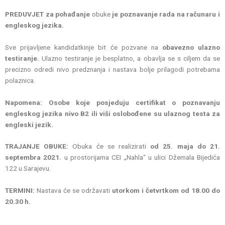
PREDUVJET za pohađanje
obuke
je poznavanje rada na računaru i
engleskog jezika.
Sve prijavljene kandidatkinje bit će pozvane na
obavezno ulazno
testiranje.
Ulazno testiranje je besplatno, a obavlja se s ciljem da se
precizno odredi nivo predznanja i nastava bolje prilagodi potrebama
polaznica.
Napomena: Osobe koje posjeduju certifikat o poznavanju
engleskog jezika nivo B2 ili viši oslobođene su ulaznog testa za
engleski jezik.
TRAJANJE OBUKE:
Obuka će se realizirati
od 25. maja do 21.
septembra 2021.
u prostorijama CEI „Nahla“ u ulici Džemala Bijedića
122 u Sarajevu.
TERMINI:
Nastava će se održavati
utorkom i četvrtkom od 18.00 do
20.30 h.