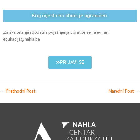
Broj mjesta na obuci je ograničen.
Za sva pitanja i dodatna pojašnjenja obratite se na e-mail:
edukacija@nahla.ba
PRIJAVI SE
←
Prethodni Post
Naredni Post
→