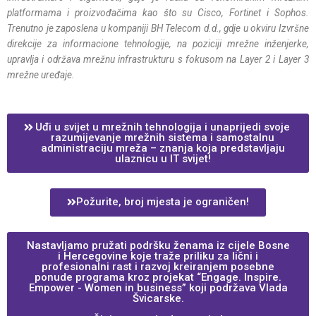
platformama i proizvođačima kao što su Cisco, Fortinet i Sophos.
Trenutno je zaposlena u kompaniji BH Telecom d.d., gdje u okviru Izvršne
direkcije za informacione tehnologije, na poziciji mrežne inženjerke,
upravlja i održava mrežnu infrastrukturu s fokusom na Layer 2 i Layer 3
mrežne uređaje.
Uđi u svijet u mrežnih tehnologija i unaprijedi svoje
razumijevanje mrežnih sistema i samostalnu
administraciju mreža – znanja koja predstavljaju
ulaznicu u IT svijet!
Požurite, broj mjesta je ograničen!
Nastavljamo pružati podršku ženama iz cijele Bosne
i Hercegovine koje traže priliku za lični i
profesionalni rast i razvoj kreiranjem posebne
ponude programa kroz projekat “Engage. Inspire.
Empower - Women in business” koji podržava Vlada
Švicarske.