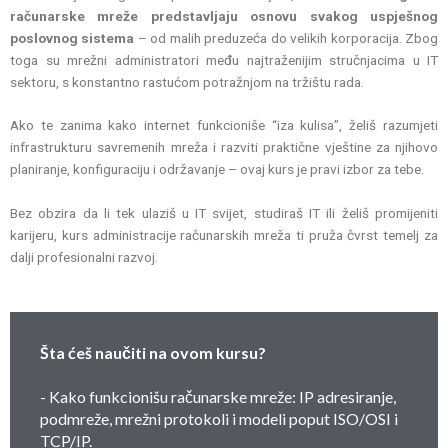
računarske mreže predstavljaju osnovu svakog uspješnog
poslovnog sistema
– od malih preduzeća do velikih korporacija. Zbog
toga su mrežni administratori među najtraženijim stručnjacima u IT
sektoru, s konstantno rastućom potražnjom na tržištu rada.
Ako te zanima kako internet funkcioniše “iza kulisa”, želiš razumjeti
infrastrukturu savremenih mreža i razviti praktične vještine za njihovo
planiranje, konfiguraciju i održavanje – ovaj kurs je pravi izbor za tebe.
Bez obzira da li tek ulaziš u IT svijet, studiraš IT ili želiš promijeniti
karijeru, kurs administracije računarskih mreža ti pruža čvrst temelj za
dalji profesionalni razvoj.
Šta ćeš naučiti na ovom kursu?
- Kako funkcionišu računarske mreže: IP adresiranje,
podmreže, mrežni protokoli i modeli poput ISO/OSI i
TCP/IP.