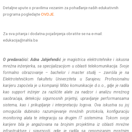
Detaljne upute o pravilima vezanim za pohađanje naših edukativnih
programa pogledajte
OVDJE
.
Za sva pitanja i dodatna pojašnjenja obratite se na e-mail:
edukacija@nahla.ba
O predavačici: Adna Jahjefendić
je magistrica elektrotehnike i iskusna
mrežna inženjerka, sa specijalizacijom u oblasti telekomunikacija. Svoje
formalno obrazovanje – bachelor i master studij – završila je na
Elektrotehničkom fakultetu Univerziteta u Sarajevu.
Profesionalnu
karijeru započela je u kompaniji Mibo komunikacije d.o.o., gdje je radila
kao support inžinjer za različite alate za nadzor i analizu mrežnog
saobraćaja, detekciju sigurnosnih prijetnji, upravljanje performansama
sistema, kao i prikupljanje i interpretaciju logova. Ova iskustva su joj
omogućila dubinsko razumijevanje mrežnih protokola, konfiguraciju
monitoring alata te integraciju sa drugim IT sistemima.
Tokom svoje
karijere bila je angažovana na brojnim projektima iz oblasti mrežne
infrastrukture i sigurnosti, gdje je radila sa renomiranim mrežnim