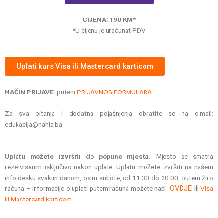
CIJENA: 190 KM*
*U cijenu je uračunat PDV.
Uplati kurs Visa ili Mastercard karticom
NAČIN PRIJAVE:
putem
PRIJAVNOG FORMULARA
.
Za sva pitanja i dodatna pojašnjenja obratite se na e-mail:
edukacija@nahla.ba
Uplatu možete izvršiti do popune mjesta.
Mjesto se smatra
rezervisanim isključivo nakon uplate.
Uplatu možete izvršiti na našem
info desku svakim danom, osim subote, od 11.30 do 20.00, putem žiro
OVDJE
ili
računa – informacije o uplati putem računa možete naći
Visa
.
ili Mastercard karticom