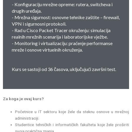
- Konfiguraciju mrežne opreme: rutera, switcheva i
drugih uređaja.
- Mrežna sigurnost: osnovne tehnike zaštite – firewall,
VPN i sigurnosni protokoli.
- Rad u Cisco Packet Tracer okruženju: simulacija
realnih mrežnih scenarija i laboratorijske vježbe.
- Monitoring i virtualizaciju: praćenje performanse
mreže i osnove virtuelnih okruženja.
Kurs se sastoji od 36 časova, uključujući završni test.
Za koga je ovaj kurs?
Početnice u IT sektoru koje žele da steknu osnove u mrežnoj
administraciji.
Studentice tehničkih i informatičkih fakulteta koje žele proširiti
svoja praktična znanja.