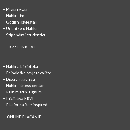
– Misija i vizija
– Nahlin tim
– Godišnji izvještaji
– Učlani se u Nahlu
– Stipendiraj studenticu
→ BRZI LINKOVI
– Nahlina biblioteka
– Psihološko savjetovalište
– Dječija igraonica
– Nahlin fitness centar
– Klub mladih Tignum
– Inicijativa PRVI
– Platforma Bee inspired
→ONLINE PLAĆANJE