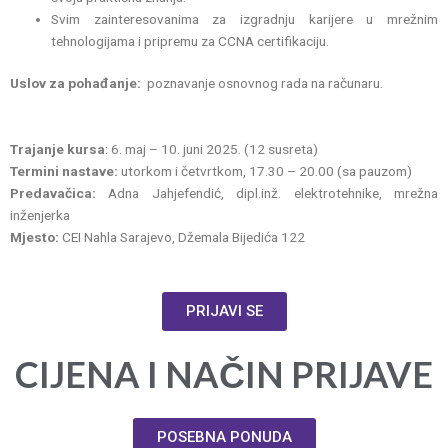
Svim zainteresovanima za izgradnju karijere u mrežnim
tehnologijama i pripremu za CCNA certifikaciju.
Uslov za pohađanje:
poznavanje osnovnog rada na računaru.
Trajanje kursa
: 6. maj – 10. juni 2025. (12 susreta)
Termini nastave:
utorkom i četvrtkom, 17.30 – 20.00 (sa pauzom)
Predavačica:
Adna Jahjefendić, dipl.inž. elektrotehnike, mrežna
inženjerka
Mjesto:
CEI Nahla Sarajevo, Džemala Bijedića 122
PRIJAVI SE
C
IJENA I NAČIN PRIJAVE
POSEBNA PONUDA