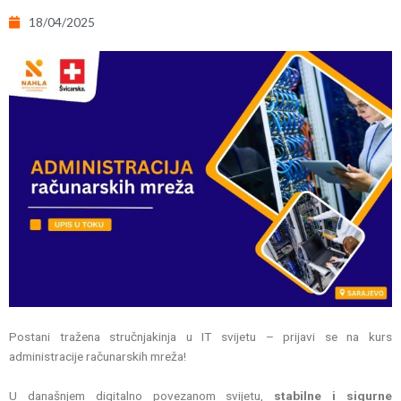
18/04/2025
Postani tražena stručnjakinja u IT svijetu – prijavi se na kurs
administracije računarskih mreža!
U današnjem digitalno povezanom svijetu,
stabilne i sigurne