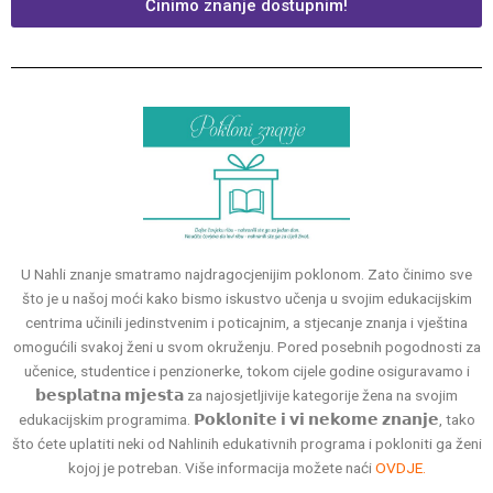
Činimo znanje dostupnim!
U Nahli znanje smatramo najdragocjenijim poklonom. Zato činimo sve
što je u našoj moći kako bismo iskustvo učenja u svojim edukacijskim
centrima učinili jedinstvenim i poticajnim, a stjecanje znanja i vještina
omogućili svakoj ženi u svom okruženju. Pored posebnih pogodnosti za
učenice, studentice i penzionerke, tokom cijele godine osiguravamo i
𝗯𝗲𝘀𝗽𝗹𝗮𝘁𝗻𝗮 𝗺𝗷𝗲𝘀𝘁𝗮 za najosjetljivije kategorije žena na svojim
edukacijskim programima. 𝗣𝗼𝗸𝗹𝗼𝗻𝗶𝘁𝗲 𝗶 𝘃𝗶 𝗻𝗲𝗸𝗼𝗺𝗲 𝘇𝗻𝗮𝗻𝗷𝗲, tako
što ćete uplatiti neki od Nahlinih edukativnih programa i pokloniti ga ženi
kojoj je potreban. Više informacija možete naći
OVDJE.