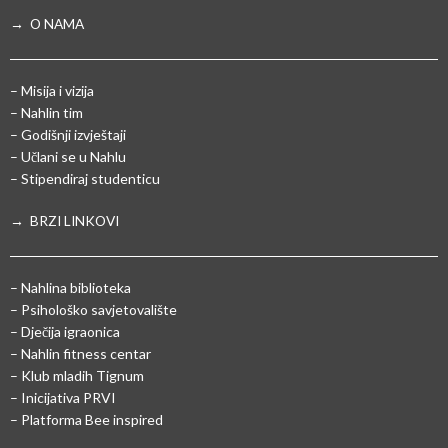
→ O NAMA
– Misija i vizija
– Nahlin tim
– Godišnji izvještaji
– Učlani se u Nahlu
– Stipendiraj studenticu
→ BRZI LINKOVI
– Nahlina biblioteka
– Psihološko savjetovalište
– Dječija igraonica
– Nahlin fitness centar
– Klub mladih Tignum
– Inicijativa PRVI
– Platforma Bee inspired