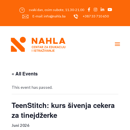
Skip
to
svaki dan, osim subote, 11.30-21.00
content
E-mail: info@nahla.ba
+387 33 710 650
Main
Men
« All Events
This event has passed.
TeenStitch: kurs šivenja cekera
za tinejdžerke
Juni 2026