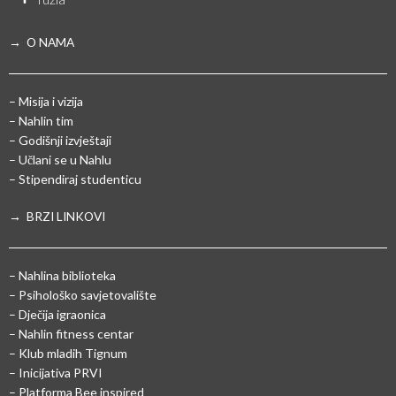
→ O NAMA
– Misija i vizija
– Nahlin tim
– Godišnji izvještaji
– Učlani se u Nahlu
– Stipendiraj studenticu
→ BRZI LINKOVI
– Nahlina biblioteka
– Psihološko savjetovalište
– Dječija igraonica
– Nahlin fitness centar
– Klub mladih Tignum
– Inicijativa PRVI
– Platforma Bee inspired