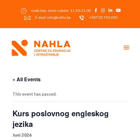
Skip
to
svaki dan, osim subote, 11.30-21.00
content
E-mail: info@nahla.ba
+387 33 710 650
Main
Men
« All Events
This event has passed.
Kurs poslovnog engleskog
jezika
Juni 2026