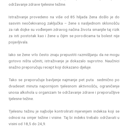
održavanje zdrave tjelesne težine.
Istraživanje provedeno na više od 85 hiljada žena došlo je do
sasvim neočekivanog zaključka – žene s nasljednom sklonošću
za rak dojke su vođenjem zdravog načina života smanjile taj rizik
za isti postotak kao i žene u čijim se porodicama ta bolest nije
pojavljivala.
Iako se žene vrlo često znaju prepustiti razmišljanju da ne mogu
gotovo ništa učiniti, istraživanje je dokazalo suprotno. Naučnici
snažno preporučuju recept koji dokazano djeluje.
Tako se preporučuje bavljenje najmanje pet puta sedmično po
dvadeset minuta napornijom tjelesnom aktivnošću, ograničenje
unosa alkohola u organizam te održavanje zdrave i preporučljive
tjelesne težine.
Tjelesnu težinu je najbolje kontrolirati mjerenjem indeksa koji se
odnosi na omjer težine i visine. Taj bi indeks trebalo održavati u
visini od 18,5 do 24,9.