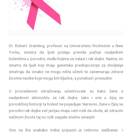
Dr. Robert Gramling, profesor na Univerzitetu Rochester u New
Yorku, smatra da ljudi pridaju previše pažnje nasljednim
bolestima u porodici, među kojima se nalazi i rak dojke. Naime, on
smatra da ljudi koji imaju genetske predispozicije za oboljenje
smatraju da ionako ne mogu ništa učiniti te zanemaruju zdrave
životne navike koje mogu biti ključne, a ponekad i presudne.
U provedenom istraživanju učestvovale su kako žene s
nasljednom sklonošću za rak dojke, tako i one u čijoj se
porodičnoj historiji ta bolest ne pojavljuje. Naravno, žene u čijoj se
porodici rak dojke već javljao imaju veći rizik da obole, ali zdravim
načinom života taj su rizik uspjele znatno smanjiti.
Ono na šta svakako treba pripaziti je redovno vježbanje i