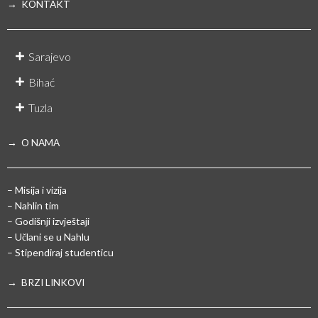
→ KONTAKT
Sarajevo
Bihać
Tuzla
→ O NAMA
– Misija i vizija
– Nahlin tim
– Godišnji izvještaji
– Učlani se u Nahlu
– Stipendiraj studenticu
→ BRZI LINKOVI