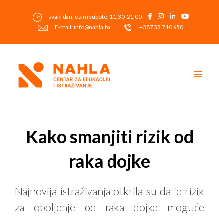
Skip
to
svaki dan, osim subote, 11.30-21.00
content
E-mail: info@nahla.ba
+387 33 710 650
Main
Men
Post
navigation
Kako smanjiti rizik od
raka dojke
Najnovija istraživanja otkrila su da je rizik
za oboljenje od raka dojke moguće