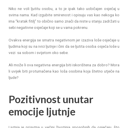
Niko ne voli ljutitu osobu, a to je ipak tako uobičajen osjećaj u
svima nama. Kad izgubite smirenost i opisuju vas kao nekoga ko
ima “kratak fitilj” to obično samo znači da niste u stanju zadržati u
sebi negativne osjećaje koji se u vama pokrenu.
Ovakva energija se smatra negativnom jer izaziva loše osjećaje u
ljudima koji su na ivici ljutnje i čini da se ljutita osoba osjeća loše u
vezi sa sobom i svijetom oko sebe.
Ali može li ova negativna energija biti iskorištena za dobro? Mora
li uvijek biti protumačena kao loša osobina koja štetno utječe na
ljude?
Pozitivnost unutar
emocije ljutnje
Ljutnja je prisutna u većini životinja sposobnih da osjećaju, što