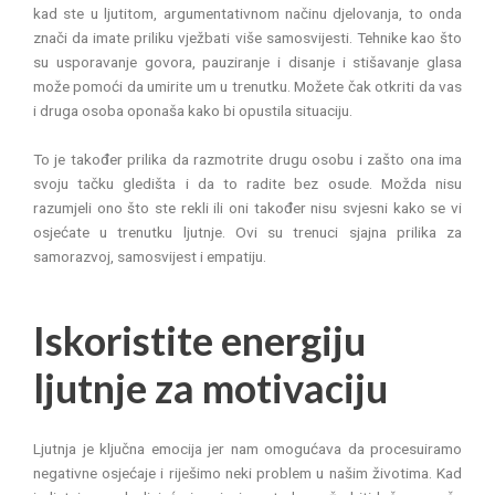
kad ste u ljutitom, argumentativnom načinu djelovanja, to onda
znači da imate priliku vježbati više samosvijesti. Tehnike kao što
su usporavanje govora, pauziranje i disanje i stišavanje glasa
može pomoći da umirite um u trenutku. Možete čak otkriti da vas
i druga osoba oponaša kako bi opustila situaciju.
To je također prilika da razmotrite drugu osobu i zašto ona ima
svoju tačku gledišta i da to radite bez osude. Možda nisu
razumjeli ono što ste rekli ili oni također nisu svjesni kako se vi
osjećate u trenutku ljutnje. Ovi su trenuci sjajna prilika za
samorazvoj, samosvijest i empatiju.
Iskoristite energiju
ljutnje za motivaciju
Ljutnja je ključna emocija jer nam omogućava da procesuiramo
negativne osjećaje i riješimo neki problem u našim životima. Kad