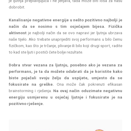
je ljutnja preplavljujuća i ne jenjava, tada može biti loša za našu
dobrobit.
Kanalisanje negativne energije u nešto pozitivno najbolji je
način da se nosimo s tim osjećajem bijesa.
Fizička
aktivnost
je najbolji način da se ovo napravi jer ljutnja ubrzava
naše tijelo. Ako trebate unaprijediti svoj performans u bilo čemu
fizičkom, kao što je trčanje, plivanje ili bilo koji drugi sport, radite
to kad ste ljuti i postići ćete bolje rezultate.
Dobra stvar vezana za ljutnju, posebno ako je vezana za
performans, je ta da možete odabrati da je koristite kako
biste pojačali svoju želju da uspijete, umjesto da se
fokusirate na greške.
Ona može čak pokrenuti efikasan
brainstorming i rješenja.
Na ovaj način oduzimate negativnu
energiju usmjerenu u osjećaj ljutnje i fokusirate je na
pozitivno rješenje.