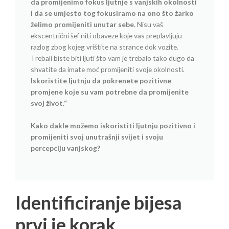
da promijenimo fokus ljutnje s vanjskih okolnosti
i da se umjesto tog fokusiramo na ono što žarko
želimo promijeniti unutar sebe
. Nisu vaš
ekscentrični šef niti obaveze koje vas preplavljuju
razlog zbog kojeg vrištite na strance dok vozite.
Trebali biste biti ljuti što vam je trebalo tako dugo da
shvatite da imate moć promijeniti svoje okolnosti.
Iskoristite ljutnju da pokrenete pozitivne
promjene koje su vam potrebne da promijenite
svoj život.“
Kako dakle možemo iskoristiti ljutnju pozitivno i
promijeniti svoj unutrašnji svijet i svoju
percepciju vanjskog?
Identificiranje bijesa
prvi je korak