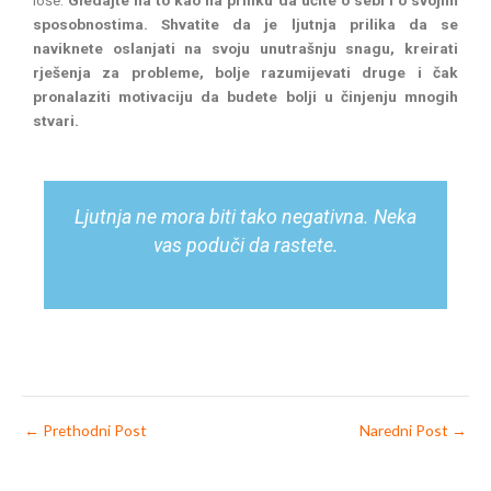
loše.
Gledajte na to kao na priliku da učite o sebi i o svojim
sposobnostima. Shvatite da je ljutnja prilika da se
naviknete oslanjati na svoju unutrašnju snagu, kreirati
rješenja za probleme, bolje razumijevati druge i čak
pronalaziti motivaciju da budete bolji u činjenju mnogih
stvari.
Ljutnja ne mora biti tako negativna. Neka
vas poduči da rastete.
←
Prethodni Post
Naredni Post
→