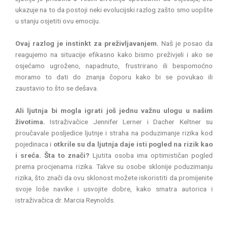
ukazuje na to da postoji neki evolucijski razlog zašto smo uopšte
u stanju osjetiti ovu emociju.
Ovaj razlog je instinkt za preživljavanjem.
Naš je posao da
reagujemo na situacije efikasno kako bismo preživjeli i ako se
osjećamo ugroženo, napadnuto, frustrirano ili bespomoćno
moramo to dati do znanja čoporu kako bi se povukao ili
zaustavio to što se dešava.
Ali ljutnja bi mogla igrati još jednu važnu ulogu u našim
životima.
Istraživačice Jennifer Lerner i Dacher Keltner su
proučavale posljedice ljutnje i straha na poduzimanje rizika kod
pojedinaca i
otkrile su da ljutnja daje isti pogled na rizik kao
i sreća. Šta to znači?
Ljutita osoba ima optimističan pogled
prema procjenama rizika. Takve su osobe sklonije poduzimanju
rizika, što znači da ovu sklonost možete iskoristiti da promijenite
svoje loše navike i usvojite dobre, kako smatra autorica i
istraživačica dr. Marcia Reynolds.