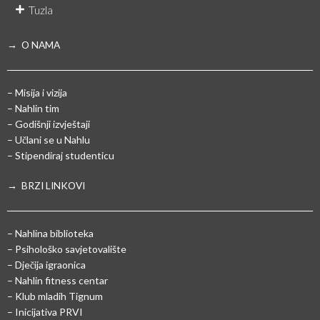
Tuzla
→ O NAMA
– Misija i vizija
– Nahlin tim
– Godišnji izvještaji
– Učlani se u Nahlu
– Stipendiraj studenticu
→ BRZI LINKOVI
– Nahlina biblioteka
– Psihološko savjetovalište
– Dječija igraonica
– Nahlin fitness centar
– Klub mladih Tignum
– Inicijativa PRVI