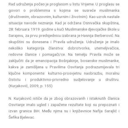
Rad udruženja počeo je proglasom u listu Vrijeme. U proglasu se
govori o problemima s kojima se susreće muslimanka
(društvenim, obrazovnim, kulturnim i životnim). Kao uzrok nastale
situacije navode neznanje. Kad je održana Osnivačka skupština,
28. februara 1919. godine u kući Muslimanske djevojačke škole u
Sarajevu, za prvu predsjednicu izabrana je Hasnija Berberović. Na
skupštini su donesena i Pravila udruženja. Udruženje je imalo
nekoliko kategorija članstva: dobrotvorke, utemeljivačice,
redovne članice i pomagači/ce. Na temelju Pravila može se
zaključiti da je emancipacija Bošnjakinje, bosanske muslimanke,
kakva je zamišljena u Pravilima Osvitanja podrazumijevala tri
ključne komponente: kulturno-prosvjetnu naobrazbu, moralnu
čistotu i produktivno-privredno sudjelovanje u društvu.
(Kurjaković, 2009, p. 155)
N. Kurjaković ističe da je zbog obrazovanih i istaknutih članica
Osvitanje imalo ugled i zapažene rezultate koji su prepoznati i
izvan granica BiH. Među njima su i književnice Nafija Sarajlić i
Šefika Bjelevac.