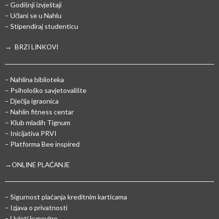
– Godišnji izvještaji
– Učlani se u Nahlu
– Stipendiraj studenticu
→ BRZI LINKOVI
– Nahlina biblioteka
– Psihološko savjetovalište
– Dječija igraonica
– Nahlin fitness centar
– Klub mladih Tignum
– Inicijativa PRVI
– Platforma Bee inspired
→ONLINE PLAĆANJE
–
Sigurnost plaćanja kreditnim karticama
– Izjava o privatnosti
– Uvjeti kupovine