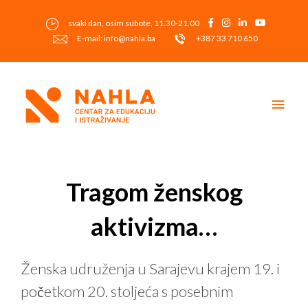
Skip
to
svaki dan, osim subote, 11.30-21.00
content
E-mail: info@nahla.ba
+387 33 710 650
Main
Men
Post
navigation
Tragom ženskog
aktivizma…
Ženska udruženja u Sarajevu krajem 19. i
početkom 20. stoljeća s posebnim