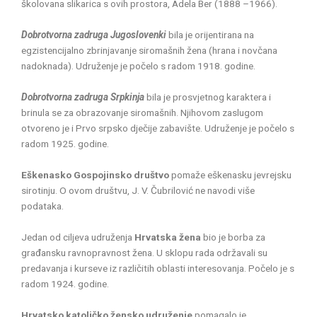
školovana slikarica s ovih prostora, Adela Ber (1888 –1966).
Dobrotvorna zadruga Jugoslovenki
bila je orijentirana na
egzistencijalno zbrinjavanje siromašnih žena (hrana i novčana
nadoknada). Udruženje je počelo s radom 1918. godine.
Dobrotvorna zadruga Srpkinja
bila je prosvjetnog karaktera i
brinula se za obrazovanje siromašnih. Njihovom zaslugom
otvoreno je i Prvo srpsko dječije zabavište. Udruženje je počelo s
radom 1925. godine.
Eškenasko Gospojinsko društvo
pomaže eškenasku jevrejsku
sirotinju. O ovom društvu, J. V. Čubrilović ne navodi više
podataka.
Jedan od ciljeva udruženja
Hrvatska žena
bio je borba za
građansku ravnopravnost žena. U sklopu rada održavali su
predavanja i kurseve iz različitih oblasti interesovanja. Počelo je s
radom 1924. godine.
Hrvatsko katoličko žensko udruženje
pomagalo je