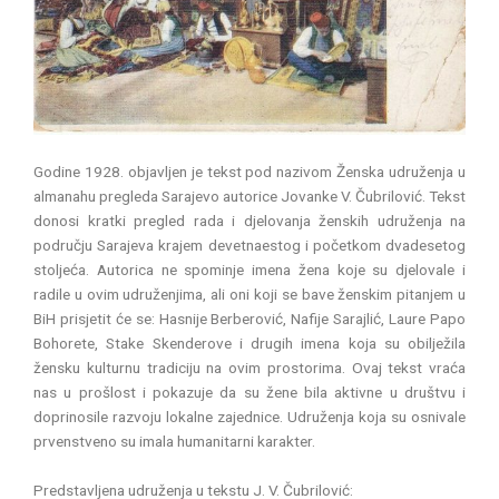
Godine 1928. objavljen je tekst pod nazivom Ženska udruženja u
almanahu pregleda Sarajevo autorice Jovanke V. Čubrilović. Tekst
donosi kratki pregled rada i djelovanja ženskih udruženja na
području Sarajeva krajem devetnaestog i početkom dvadesetog
stoljeća. Autorica ne spominje imena žena koje su djelovale i
radile u ovim udruženjima, ali oni koji se bave ženskim pitanjem u
BiH prisjetit će se: Hasnije Berberović, Nafije Sarajlić, Laure Papo
Bohorete, Stake Skenderove i drugih imena koja su obilježila
žensku kulturnu tradiciju na ovim prostorima. Ovaj tekst vraća
nas u prošlost i pokazuje da su žene bila aktivne u društvu i
doprinosile razvoju lokalne zajednice. Udruženja koja su osnivale
prvenstveno su imala humanitarni karakter.
Predstavljena udruženja u tekstu J. V. Čubrilović: