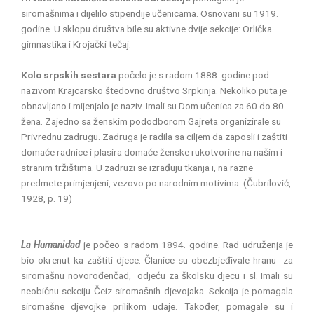
siromašnima i dijelilo stipendije učenicama. Osnovani su 1919.
godine. U sklopu društva bile su aktivne dvije sekcije: Orlička
gimnastika i Krojački tečaj.
Kolo srpskih sestara
počelo je s radom 1888. godine pod
nazivom Krajcarsko štedovno društvo Srpkinja. Nekoliko puta je
obnavljano i mijenjalo je naziv. Imali su Dom učenica za 60 do 80
žena. Zajedno sa ženskim pododborom Gajreta organizirale su
Privrednu zadrugu. Zadruga je radila sa ciljem da zaposli i zaštiti
domaće radnice i plasira domaće ženske rukotvorine na našim i
stranim tržištima. U zadruzi se izrađuju tkanja i, na razne
predmete primjenjeni, vezovo po narodnim motivima. (Čubrilović,
1928, p. 19)
La Humanidad
je počeo s radom 1894. godine. Rad udruženja je
bio okrenut ka zaštiti djece. Članice su obezbjeđivale hranu za
siromašnu novorođenčad, odjeću za školsku djecu i sl. Imali su
neobičnu sekciju Čeiz siromašnih djevojaka. Sekcija je pomagala
siromašne djevojke prilikom udaje. Također, pomagale su i