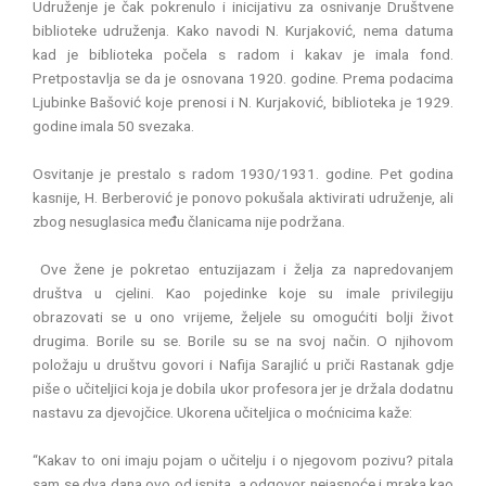
Udruženje je čak pokrenulo i inicijativu za osnivanje Društvene
biblioteke udruženja. Kako navodi N. Kurjaković, nema datuma
kad je biblioteka počela s radom i kakav je imala fond.
Pretpostavlja se da je osnovana 1920. godine. Prema podacima
Ljubinke Bašović koje prenosi i N. Kurjaković, biblioteka je 1929.
godine imala 50 svezaka.
Osvitanje je prestalo s radom 1930/1931. godine. Pet godina
kasnije, H. Berberović je ponovo pokušala aktivirati udruženje, ali
zbog nesuglasica među članicama nije podržana.
Ove žene je pokretao entuzijazam i želja za napredovanjem
društva u cjelini. Kao pojedinke koje su imale privilegiju
obrazovati se u ono vrijeme, željele su omogućiti bolji život
drugima. Borile su se. Borile su se na svoj način. O njihovom
položaju u društvu govori i Nafija Sarajlić u priči Rastanak gdje
piše o učiteljici koja je dobila ukor profesora jer je držala dodatnu
nastavu za djevojčice. Ukorena učiteljica o moćnicima kaže:
“Kakav to oni imaju pojam o učitelju i o njegovom pozivu? pitala
sam se dva dana ovo od ispita, a odgovor nejasnoće i mraka kao