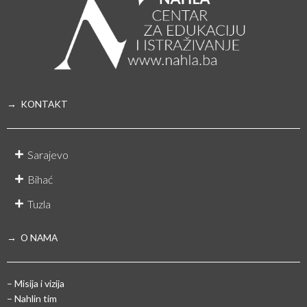
→ KONTAKT
Sarajevo
Bihać
Tuzla
→ O NAMA
– Misija i vizija
– Nahlin tim