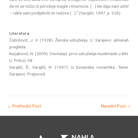
da mi se točio iz jutrošnje magle i tmurnoće. (…) Ne daju nam učiti!
– rekla sam podijelivši im radove (…).” (Sarajlić, 1997, p. 326)
Literatura:
Čubrilović, J. V. (1928). Ženska udruženja. U: Sarajevo: almanah
pregleda.
Kurjaković, N. (2009). Osvitanje: prvo udruženje muslimanki u BiH.
U: Prilozi, 38.
Sarajlić, Š.; Sarajlić, N. (1997). Iz bosanske romantike. Teme.
Sarajevo: Preporod.
←
Prethodni Post
Naredni Post
→