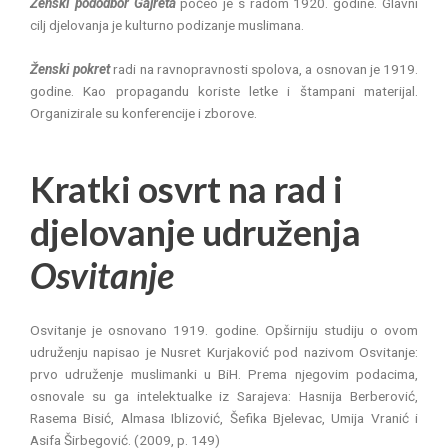
Ženski pododbor Gajreta
počeo je s radom 1920. godine. Glavni
cilj djelovanja je kulturno podizanje muslimana.
Ženski pokret
radi na ravnopravnosti spolova, a osnovan je 1919.
godine. Kao propagandu koriste letke i štampani materijal.
Organizirale su konferencije i zborove.
Kratki osvrt na rad i
djelovanje udruženja
Osvitanje
Osvitanje je osnovano 1919. godine. Opširniju studiju o ovom
udruženju napisao je Nusret Kurjaković pod nazivom Osvitanje:
prvo udruženje muslimanki u BiH. Prema njegovim podacima,
osnovale su ga intelektualke iz Sarajeva: Hasnija Berberović,
Rasema Bisić, Almasa Iblizović, Šefika Bjelevac, Umija Vranić i
Asifa Širbegović. (2009, p. 149)