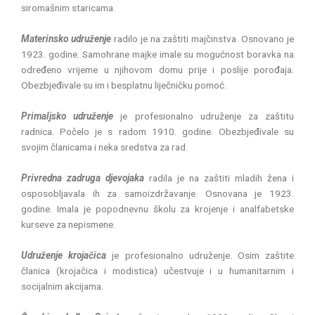
siromašnim staricama.
Materinsko udruženje
radilo je na zaštiti majčinstva. Osnovano je
1923. godine. Samohrane majke imale su mogućnost boravka na
određeno vrijeme u njihovom domu prije i poslije porođaja.
Obezbjeđivale su im i besplatnu liječničku pomoć.
Primaljsko udruženje
je profesionalno udruženje za zaštitu
radnica. Počelo je s radom 1910. godine. Obezbjeđivale su
svojim članicama i neka sredstva za rad.
Privredna zadruga djevojaka
radila je na zaštiti mladih žena i
osposobljavala ih za samoizdržavanje. Osnovana je 1923.
godine. Imala je popodnevnu školu za krojenje i analfabetske
kurseve za nepismene.
Udruženje krojačica
je profesionalno udruženje. Osim zaštite
članica (krojačica i modistica) učestvuje i u humanitarnim i
socijalnim akcijama.