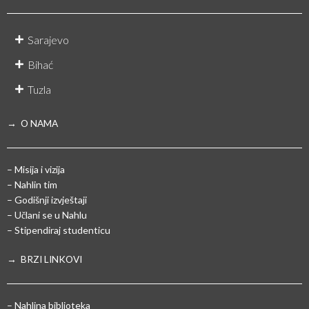
Sarajevo
Bihać
Tuzla
→ O NAMA
– Misija i vizija
– Nahlin tim
– Godišnji izvještaji
– Učlani se u Nahlu
– Stipendiraj studenticu
→ BRZI LINKOVI
– Nahlina biblioteka