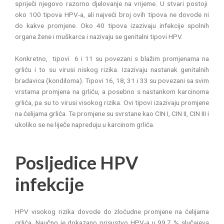
spriječi njegovo razorno djelovanje na vrijeme. U stvari postoji
oko 100 tipova HPV-a, ali najveći broj ovih tipova ne dovode ni
do kakve promjene. Oko 40 tipova izazivaju infekcije spolnih
organa žene i muškarca i nazivaju se genitalni tipovi HPV.
Konkretno, tipovi 6 i 11 su povezani s blažim promjenama na
grliću i to su virusi niskog rizika. Izazivaju nastanak genitalnih
bradavica (kondiloma). Tipovi 16, 18, 31 i 33 su povezani sa svim
vrstama promjena na grliću, a posebno s nastankom karcinoma
grlića, pa su to virusi visokog rizika. Ovi tipovi izazivaju promjene
na ćelijama grlića. Te promjene su svrstane kao CIN I, CIN II, CIN III i
ukoliko se ne liječe napreduju u karcinom grlića.
Posljedice HPV
infekcije
HPV visokog rizika dovode do zloćudne promjene na ćelijama
grlića. Naučno je dokazano prisustvo HPV-a u 99,7 % slučajeva