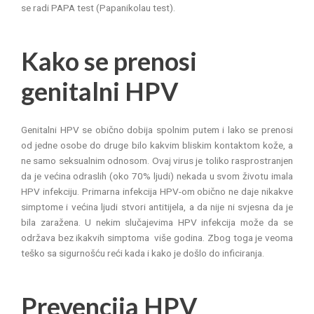
se radi PAPA test (Papanikolau test).
Kako se prenosi
genitalni HPV
Genitalni HPV se obično dobija spolnim putem i lako se prenosi
od jedne osobe do druge bilo kakvim bliskim kontaktom kože, a
ne samo seksualnim odnosom. Ovaj virus je toliko rasprostranjen
da je većina odraslih (oko 70% ljudi) nekada u svom životu imala
HPV infekciju. Primarna infekcija HPV-om obično ne daje nikakve
simptome i većina ljudi stvori antitijela, a da nije ni svjesna da je
bila zaražena. U nekim slučajevima HPV infekcija može da se
održava bez ikakvih simptoma više godina. Zbog toga je veoma
teško sa sigurnošću reći kada i kako je došlo do inficiranja.
Prevencija HPV