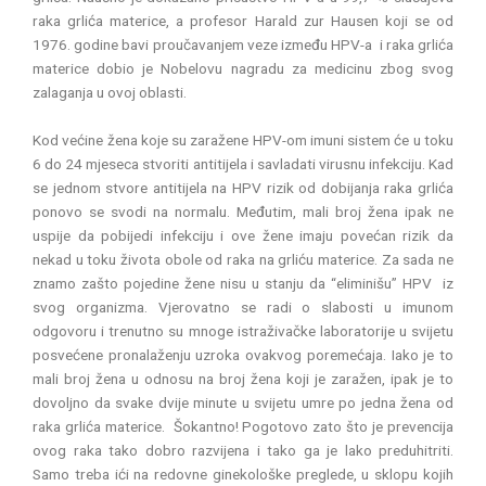
raka grlića materice, a profesor Harald zur Hausen koji se od
1976. godine bavi proučavanjem veze između HPV-a i raka grlića
materice dobio je Nobelovu nagradu za medicinu zbog svog
zalaganja u ovoj oblasti.
Kod većine žena koje su zaražene HPV-om imuni sistem će u toku
6 do 24 mjeseca stvoriti antitijela i savladati virusnu infekciju. Kad
se jednom stvore antitijela na HPV rizik od dobijanja raka grlića
ponovo se svodi na normalu. Međutim, mali broj žena ipak ne
uspije da pobijedi infekciju i ove žene imaju povećan rizik da
nekad u toku života obole od raka na grliću materice. Za sada ne
znamo zašto pojedine žene nisu u stanju da “eliminišu” HPV iz
svog organizma. Vjerovatno se radi o slabosti u imunom
odgovoru i trenutno su mnoge istraživačke laboratorije u svijetu
posvećene pronalaženju uzroka ovakvog poremećaja. Iako je to
mali broj žena u odnosu na broj žena koji je zaražen, ipak je to
dovoljno da svake dvije minute u svijetu umre po jedna žena od
raka grlića materice. Šokantno! Pogotovo zato što je prevencija
ovog raka tako dobro razvijena i tako ga je lako preduhitriti.
Samo treba ići na redovne ginekološke preglede, u sklopu kojih