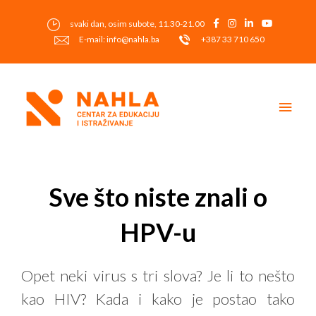
Skip
to
svaki dan, osim subote, 11.30-21.00
content
E-mail: info@nahla.ba
+387 33 710 650
Main
Men
Post
navigation
Sve što niste znali o
HPV-u
Opet neki virus s tri slova? Je li to nešto
kao HIV? Kada i kako je postao tako