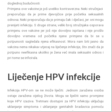
doglednoj budućnosti.
Primjena ove vakcine je još uveliko kontraverzna. Neki stručnjaci
preporučuju da je prime djevojčice prije početka seksualnih
odnosa. Neki preporučuju da je primaju čak i dječaci, jer oni mogu
prenijeti infekciju. S druge strane, veliki broj stručnjaka osporava
primjenu ove vakcine jer još nije dovoljno ispitana i nije prošlo
dovoljno vremena od početka njene primjene da bi se u
potpunosti sagledala njena efikasnost. Mora nam biti jasno da
vakcina nema nikakav utjecaj na liječenje infekcije, što znači da je
potpuno neefikasna ukoliko je žena već imala seksualni odnos i
pri tome se inficirala.
Liječenje HPV infekcije
Infekcija HPV-om se ne može liječiti. Jednom zaražena osoba
ostaje zaražena cijelog života. Mogu se liječiti samo promjene
koje HPV izaziva. Tretmani dostupni za HPV infekciju uključuju
uklanjanje simptoma i uklanjanje genitalnih bradavica pomoću