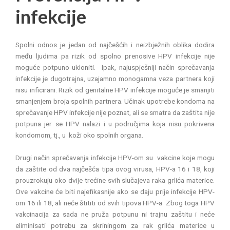
infekcije
Spolni odnos je jedan od najčešćih i neizbježnih oblika dodira
među ljudima pa rizik od spolno prenosive HPV infekcije nije
moguće potpuno ukloniti. Ipak, najuspješniji način sprečavanja
infekcije je dugotrajna, uzajamno monogamna veza partnera koji
nisu inficirani. Rizik od genitalne HPV infekcije moguće je smanjiti
smanjenjem broja spolnih partnera. Učinak upotrebe kondoma na
sprečavanje HPV infekcije nije poznat, ali se smatra da zaštita nije
potpuna jer se HPV nalazi i u područjima koja nisu pokrivena
kondomom, tj., u koži oko spolnih organa.
Drugi način sprečavanja infekcije HPV-om su vakcine koje mogu
da zaštite od dva najčešća tipa ovog virusa, HPV-a 16 i 18, koji
prouzrokuju oko dvije trećine svih slučajeva raka grlića materice.
Ove vakcine će biti najefikasnije ako se daju prije infekcije HPV-
om 16 ili 18, ali neće štititi od svih tipova HPV-a. Zbog toga HPV
vakcinacija za sada ne pruža potpunu ni trajnu zaštitu i neće
eliminisati potrebu za skriningom za rak grlića materice u