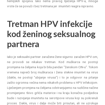
hemijskih spojeva. Iako nema pravog liječenja HPV-a, mnoge
vrste će se povući i bez tretmana jer imunitet reagira ispravno.
Tretman HPV infekcije
kod ženinog seksualnog
partnera
Iako je seksualni partner zaražene žene sigurno zaražen HPV-om,
ne provodi se nikakav tretman. Kod muškarca ne postoji
promjena na ćelijama koja bi bila pandan ”ženskom CIN-u”. Tokom
vremena najveći broj muškaraca i žena stekne imunitet na virus
(dakle, ne postoji ”ubijanje virusa”) i to je odgovor na pitanje
zašto ogromna većina nema nikakvih problema s HPV infekcijom.
Liječenjem promjena na ćelijama odstranjujemo na različine načine
promijenjeno tkivo grlića materice i na kraju konačna posljedica
bude i razvijanje imuniteta na serotipove virusa koji su pokrenuli
proces. Dakle, virus i dalje može biti prisutan, ali ne uzrokuje