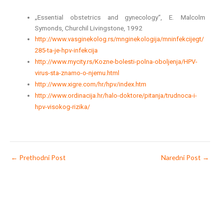
„Essential obstetrics and gynecology“, E. Malcolm
Symonds, Churchil Livingstone, 1992
http://www.vasginekolog.rs/mnginekologija/mninfekcijegt/
285-ta-je-hpv-infekcija
http://www.mycity.rs/Kozne-bolesti-polna-oboljenja/HPV-
virus-sta-znamo-o-njemu.html
http://www.xigre.com/hr/hpv/index.htm
http://www.ordinacija.hr/halo-doktore/pitanja/trudnoca-i-
hpv-visokog-rizika/
←
Prethodni Post
Naredni Post
→