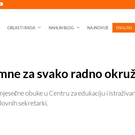
OBLASTI RADA
NAHLIN BLOG
NAJNOVIJE
ENGLISH
mne za svako radno okruž
sečne obuke u Centru za edukaciju i istraživanje
lovnih sekretarki.