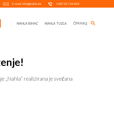
E-mail: info@nahla.ba
+387 33 710 650
NAHLA BIHAĆ
NAHLA TUZLA
ČPP/FAQ
enje!
 „Nahla“ realizirana je svečana