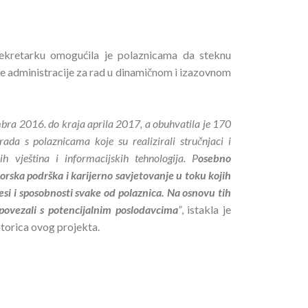
ekretarku omogućila je polaznicama da steknu
e administracije za rad u dinamičnom i izazovnom
bra 2016. do kraja aprila 2017, a obuhvatila je 170
rada s polaznicama koje su realizirali stručnjaci i
nih vještina i informacijskih tehnologija. P
osebno
orska podrška i karijerno savjetovanje u toku kojih
resi i sposobnosti svake od polaznica. Na osnovu tih
povezali s potencijalnim poslodavcima
”
, istakla je
torica ovog projekta.