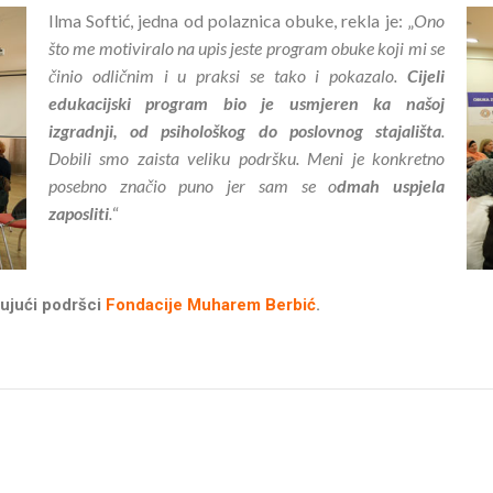
Ilma Softić, jedna od polaznica obuke, rekla je: „
Ono
što me motiviralo na upis jeste program obuke koji mi se
činio odličnim i u praksi se tako i pokazalo.
Cijeli
edukacijski program bio je usmjeren ka našoj
izgradnji, od psihološkog do poslovnog stajališta
.
Dobili smo zaista veliku podršku. Meni je konkretno
posebno značio puno jer sam se o
dmah uspjela
zaposliti
.
“
ujući podršci
Fondacije Muharem Berbić
.