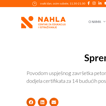
Skip
svaki dan, osim subote, 11.30-21.00
to
content
O NAMA
Post
Spre
navigation
Povodom uspješnog završetka petomje
dodjela certifikata za 14 budućih pos