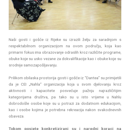
Naši gosti i gošće iz Rijeke su izrazili želju za saradnjom s
respektabilnom organizacijom na ovom području, koja kao
primarni fokus ima obrazovanje odraslih kroz različite programe,
obuke koje su usko vezane za dokvalifikacije kao i obuke koje su
srodnije samozapošljavanju.
Prilikom obilaska prostorija gosti i gošće iz “Dantea” su primijetili
da je CEI „Nahla“ organizacija koja u svom djelovanju kroz
aktivnosti i kapacitete posvećuje pažnju najrazličitijim
kategorijama društva, pa tako su u isto vrijeme u Nahlu
dobrodošle osobe koje su u potrazi za dodatnom edukacijom,
kao i osobe kojima je potrebna rekreacija nakon svakodnevnih
obaveza.
Tokom posjete konkretizirani su i naredni koraci na