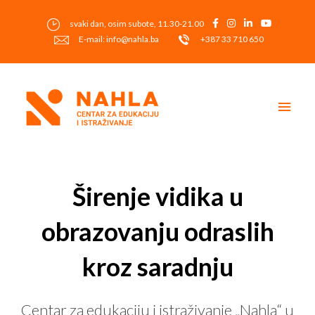
Skip
to
svaki dan, osim subote, 11.30-21.00
content
E-mail: info@nahla.ba
+387 33 710 650
Main
Men
Post
navigation
Širenje vidika u
obrazovanju odraslih
kroz saradnju
Centar za edukaciju i istraživanje „Nahla“ u