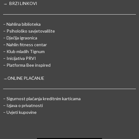
→ BRZI LINKOVI
– Nahlina biblioteka
– Psihološko savjetovalište
– Dječija igraonica
– Nahlin fitness centar
– Klub mladih Tignum
– Inicijativa PRVI
– Platforma Bee inspired
→ONLINE PLAĆANJE
–
Sigurnost plaćanja kreditnim karticama
– Izjava o privatnosti
– Uvjeti kupovine