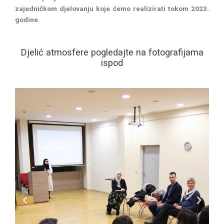
zajedničkom djelovanju koje ćemo realizirati tokom 2023.
godine.
Djelić atmosfere pogledajte na fotografijama
ispod
P
N
r
e
e
x