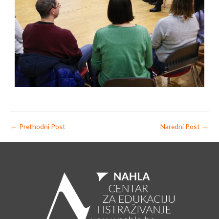
v
t
i
o
u
s
←
Prethodni Post
Naredni Post
→