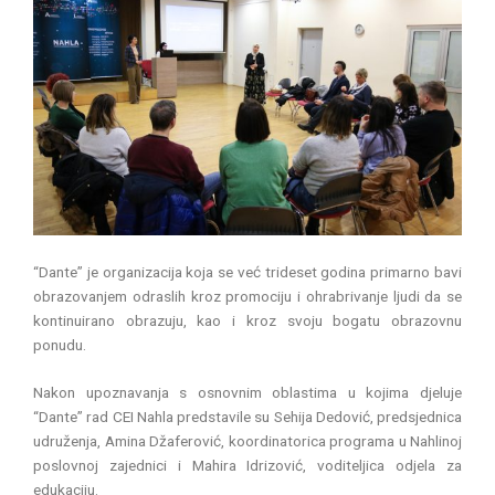
“Dante” je organizacija koja se već trideset godina primarno bavi
obrazovanjem odraslih kroz promociju i ohrabrivanje ljudi da se
kontinuirano obrazuju, kao i kroz svoju bogatu obrazovnu
ponudu.
Nakon upoznavanja s osnovnim oblastima u kojima djeluje
“Dante” rad CEI Nahla predstavile su Sehija Dedović, predsjednica
udruženja, Amina Džaferović, koordinatorica programa u Nahlinoj
poslovnoj zajednici i Mahira Idrizović, voditeljica odjela za
edukaciju.