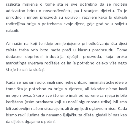
različita mišljenja o tome šta je sve potrebno da se roditelji
adekvatno brinu o novorođenčetu, pa i starijem djetetu. To je
prirodno, i mnogi proizvodi su upravo i razvijeni kako bi olakšali
roditeljima brigu o potrebama svoje djece, gdje god se u svijetu
nalazili.
Ali način na koji te ideje primjenjujemo pri odlučivanju šta djeci
zaista treba vrlo brzo može preći u klasnu predrasudu. Tome
dodatno doprinosi industrija dječijih proizvoda, koja preko
marketinga uvjerava roditelje da im je potrebno daleko više nego
što je to zaista slučaj.
Kada se naš sin rodio, imali smo neke prilično minimalističke ideje o
tome šta je potrebno za brigu o djetetu, ali također nismo imali
mnogo novca. Skoro sve što smo imali od opreme za njega je bilo
korišteno (osim predmeta koji su nosili sigurnosne rizike). Mi smo
bili zadovoljni našom situacijom, ali drugi ljudi uglavnom nisu. Kada
bismo rekli ljudima da nemamo ljuljačku za dijete, gledali bi nas kao
da dijete odgajamo u pećini.