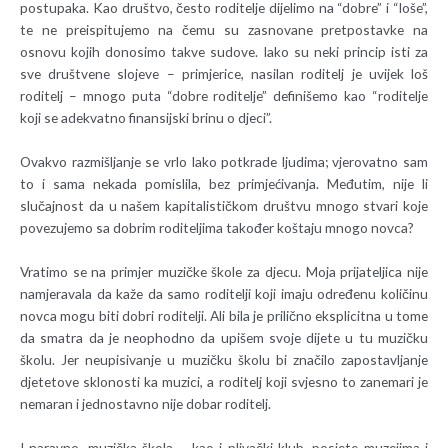
postupaka. Kao društvo, često roditelje dijelimo na “dobre” i “loše”,
te ne preispitujemo na čemu su zasnovane pretpostavke na
osnovu kojih donosimo takve sudove. Iako su neki princip isti za
sve društvene slojeve – primjerice, nasilan roditelj je uvijek loš
roditelj – mnogo puta “dobre roditelje” definišemo kao “roditelje
koji se adekvatno finansijski brinu o djeci”.
Ovakvo razmišljanje se vrlo lako potkrade ljudima; vjerovatno sam
to i sama nekada pomislila, bez primjećivanja. Međutim, nije li
slučajnost da u našem kapitalističkom društvu mnogo stvari koje
povezujemo sa dobrim roditeljima također koštaju mnogo novca?
Vratimo se na primjer muzičke škole za djecu. Moja prijateljica nije
namjeravala da kaže da samo roditelji koji imaju određenu količinu
novca mogu biti dobri roditelji. Ali bila je prilično eksplicitna u tome
da smatra da je neophodno da upišem svoje dijete u tu muzičku
školu. Jer neupisivanje u muzičku školu bi značilo zapostavljanje
djetetove sklonosti ka muzici, a roditelj koji svjesno to zanemari je
nemaran i jednostavno nije dobar roditelj.
I naravno, muzička škola – kao i plivački klub, posjete muzejima i