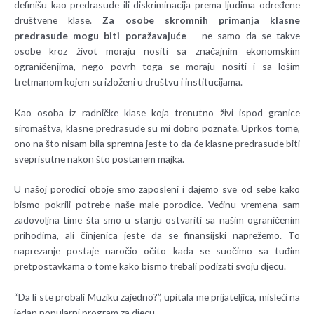
definišu kao predrasude ili diskriminacija prema ljudima određene
društvene klase.
Za osobe skromnih primanja klasne
predrasude mogu biti poražavajuće
– ne samo da se takve
osobe kroz život moraju nositi sa značajnim ekonomskim
ograničenjima, nego povrh toga se moraju nositi i sa lošim
tretmanom kojem su izloženi u društvu i institucijama.
Kao osoba iz radničke klase koja trenutno živi ispod granice
siromaštva, klasne predrasude su mi dobro poznate. Uprkos tome,
ono na što nisam bila spremna jeste to da će klasne predrasude biti
sveprisutne nakon što postanem majka.
U našoj porodici oboje smo zaposleni i dajemo sve od sebe kako
bismo pokrili potrebe naše male porodice. Većinu vremena sam
zadovoljna time šta smo u stanju ostvariti sa našim ograničenim
prihodima, ali činjenica jeste da se finansijski naprežemo. To
naprezanje postaje naročio očito kada se suočimo sa tuđim
pretpostavkama o tome kako bismo trebali podizati svoju djecu.
“Da li ste probali Muziku zajedno?”, upitala me prijateljica, misleći na
jedan popularni program za djecu.