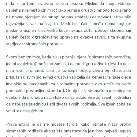
i da si pritom relativno sretna osoba. Mislim da moje viđenje
uspjeha nije nešto iznimno! Iako je naše društvo mnogo fokusirano
na novac, vjerujem da mnogi od nas smatraju da novac uistinu nije
najvažnija stvar na svijetu. Međutim, čak i među nama koji ne
gledamo uspjeh kroz velike kuće i skupa auta, postoji skupina čiji
uspjeh često ograničavamo upravo na ovakve stvari, a ta skupina
su djeca iz siromašnih porodica.
Skoro bez iznimke, kada su u pitanju djeca iz siromašnih porodica,
jedini uspjeh koji možemo zamisliti da postignu u životu jest to da –
nisu više siromašni. Iako je koncept boljeg životnog standarda
prisutan u svim slojevima društva kao želja da generacija naše djece
ima više od nas samih, za siromašne porodice ovo umije da bude
podmuklo postavljen standard. Od djece iz siromašnih porodica se
očekuje da pronađu način kako da zarađuju više od svojih roditelja i
da napuste zajednicu i stil života svojih roditelja. Sve izvan toga se
smatra neuspjehom.
Prava istina je da ne možete tvrditi kako nemate ništa protiv
siromašnih roditelja ako zaista smatrate da je njihov najveći uspjeh