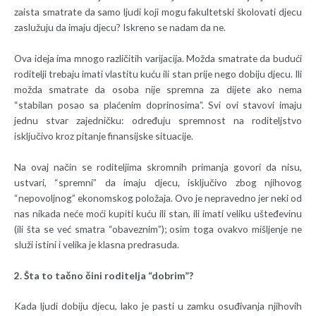
zaista smatrate da samo ljudi koji mogu fakultetski školovati djecu
zaslužuju da imaju djecu? Iskreno se nadam da ne.
Ova ideja ima mnogo različitih varijacija. Možda smatrate da budući
roditelji trebaju imati vlastitu kuću ili stan prije nego dobiju djecu. Ili
možda smatrate da osoba nije spremna za dijete ako nema
“stabilan posao sa plaćenim doprinosima”. Svi ovi stavovi imaju
jednu stvar zajedničku: određuju spremnost na roditeljstvo
isključivo kroz pitanje finansijske situacije.
Na ovaj način se roditeljima skromnih primanja govori da nisu,
ustvari, “spremni” da imaju djecu, isključivo zbog njihovog
“nepovoljnog” ekonomskog položaja. Ovo je nepravedno jer neki od
nas nikada neće moći kupiti kuću ili stan, ili imati veliku ušteđevinu
(ili šta se već smatra “obaveznim”); osim toga ovakvo mišljenje ne
služi istini i velika je klasna predrasuda.
2. Šta to tačno čini roditelja “dobrim”?
Kada ljudi dobiju djecu, lako je pasti u zamku osuđivanja njihovih