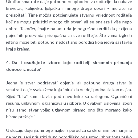
Ukoliko smatrate da je potpuno neophodno za roditelje da nabave
krevetac, kolijevku, ljuljačku i mnoge druge stvari – morate se
preispitati. Time možda potcjenjujete stvarnu vrijednost roditelja
koji ne mogu priuštiti mnogo tih stvari, ali se snalaze i više nego
dobro. Također, imajte na umu da je pogrešno tvrditi da je cijena
pojedinih proizvoda prisupačna za sve roditelje. Što vama izgleda
jeftino može biti potpuno nedostižno porodici koja jedva sastavlja
kraj s krajem.
4. Da li osuđujete izbore koje roditelji skromnih primanja
donose iz nužde?
Jedna je stvar podržavati dojenje, ali potpuno druga stvar je
smatrati da je svaka žena koja “bira” da ne doji podbacila kao majka.
Riječ “bira” sam stavila pod navodnike sa razlogom. Ograničeni
resursi, uglavnom, ograničavaju i izbore. U ovakvim uslovima izbori
nisu samo stvar volje; uglavnom biramo ono što moramo kako
bismo preživjeli.
U slučaju dojenja, mnoge majke iz porodica sa skromnim primanjima
ne mogu sebi priuštiti dugo porodiljsko odsustvo i zbog toga teško