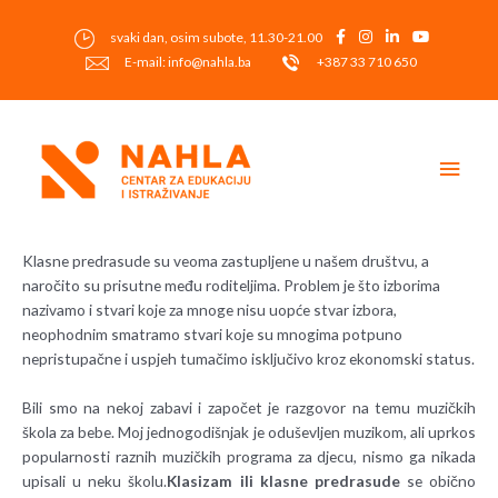
Skip
to
svaki dan, osim subote, 11.30-21.00
content
E-mail: info@nahla.ba
+387 33 710 650
Main
Men
Post
Klasne predrasude su veoma zastupljene u našem društvu, a
navigation
naročito su prisutne među roditeljima. Problem je što izborima
nazivamo i stvari koje za mnoge nisu uopće stvar izbora,
neophodnim smatramo stvari koje su mnogima potpuno
nepristupačne i uspjeh tumačimo isključivo kroz ekonomski status.
Bili smo na nekoj zabavi i započet je razgovor na temu muzičkih
škola za bebe. Moj jednogodišnjak je oduševljen muzikom, ali uprkos
popularnosti raznih muzičkih programa za djecu, nismo ga nikada
upisali u neku školu.
Klasizam ili klasne predrasude
se obično