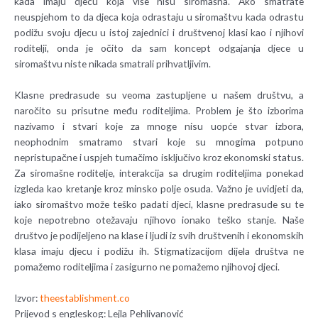
kada imaju djecu koja više nisu siromašna. Ako smatrate
neuspjehom to da djeca koja odrastaju u siromaštvu kada odrastu
podižu svoju djecu u istoj zajednici i društvenoj klasi kao i njihovi
roditelji, onda je očito da sam koncept odgajanja djece u
siromaštvu niste nikada smatrali prihvatljivim.
Klasne predrasude su veoma zastupljene u našem društvu, a
naročito su prisutne među roditeljima. Problem je što izborima
nazivamo i stvari koje za mnoge nisu uopće stvar izbora,
neophodnim smatramo stvari koje su mnogima potpuno
nepristupačne i uspjeh tumačimo isključivo kroz ekonomski status.
Za siromašne roditelje, interakcija sa drugim roditeljima ponekad
izgleda kao kretanje kroz minsko polje osuda. Važno je uvidjeti da,
iako siromaštvo može teško padati djeci, klasne predrasude su te
koje nepotrebno otežavaju njihovo ionako teško stanje. Naše
društvo je podijeljeno na klase i ljudi iz svih društvenih i ekonomskih
klasa imaju djecu i podižu ih. Stigmatizacijom dijela društva ne
pomažemo roditeljima i zasigurno ne pomažemo njihovoj djeci.
Izvor:
theestablishment.co
Prijevod s engleskog: Lejla Pehlivanović