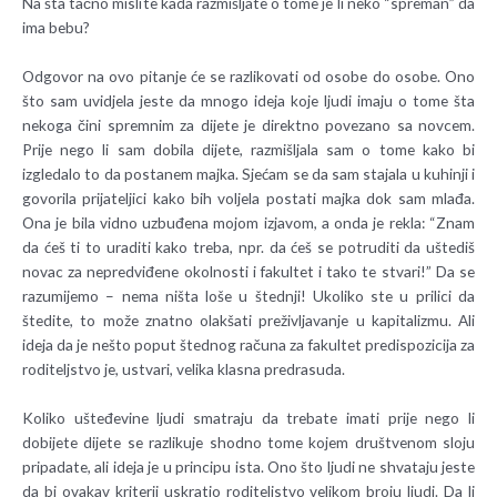
Na šta tačno mislite kada razmišljate o tome je li neko “spreman” da
ima bebu?
Odgovor na ovo pitanje će se razlikovati od osobe do osobe. Ono
što sam uvidjela jeste da mnogo ideja koje ljudi imaju o tome šta
nekoga čini spremnim za dijete je direktno povezano sa novcem.
Prije nego li sam dobila dijete, razmišljala sam o tome kako bi
izgledalo to da postanem majka. Sjećam se da sam stajala u kuhinji i
govorila prijateljici kako bih voljela postati majka dok sam mlađa.
Ona je bila vidno uzbuđena mojom izjavom, a onda je rekla: “Znam
da ćeš ti to uraditi kako treba, npr. da ćeš se potruditi da uštediš
novac za nepredviđene okolnosti i fakultet i tako te stvari!” Da se
razumijemo – nema ništa loše u štednji! Ukoliko ste u prilici da
štedite, to može znatno olakšati preživljavanje u kapitalizmu. Ali
ideja da je nešto poput štednog računa za fakultet predispozicija za
roditeljstvo je, ustvari, velika klasna predrasuda.
Koliko ušteđevine ljudi smatraju da trebate imati prije nego li
dobijete dijete se razlikuje shodno tome kojem društvenom sloju
pripadate, ali ideja je u principu ista. Ono što ljudi ne shvataju jeste
da bi ovakav kriterij uskratio roditeljstvo velikom broju ljudi. Da li