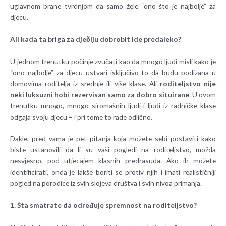
uglavnom brane tvrdnjom da samo žele “ono što je najbolje” za
djecu.
Ali kada ta briga za dječiju dobrobit ide predaleko?
U jednom trenutku počinje zvučati kao da mnogo ljudi misli kako je
“ono najbolje” za djecu ustvari isključivo to da budu podizana u
domovima roditelja iz srednje ili više klase. Ali
roditeljstvo nije
neki luksuzni hobi rezervisan samo za dobro situirane
. U ovom
trenutku mnogo, mnogo siromašnih ljudi i ljudi iz radničke klase
odgaja svoju djecu – i pri tome to rade odlično.
Dakle, pred vama je pet pitanja koja možete sebi postaviti kako
biste ustanovili da li su vaši pogledi na roditeljstvo, možda
nesvjesno, pod utjecajem klasnih predrasuda. Ako ih možete
identificirati, onda je lakše boriti se protiv njih i imati realističniji
pogled na porodice iz svih slojeva društva i svih nivoa primanja.
1. Šta smatrate da određuje spremnost na roditeljstvo?