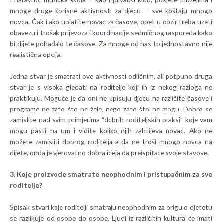
mnoge druge korisne aktivnosti za djecu – sve koštaju mnogo
novca. Čak i ako uplatite novac za časove, opet u obzir treba uzeti
obavezu i trošak prijevoza i koordinacije sedmičnog rasporeda kako
bi dijete pohađalo te časove. Za mnoge od nas to jednostavno nije
realistična opcija.
Jedna stvar je smatrati ove aktivnosti odličnim, ali potpuno druga
stvar je s visoka gledati na roditelje koji ih iz nekog razloga ne
praktikuju. Moguće je da oni ne upisuju djecu na različite časove i
programe ne zato što ne žele, nego zato što ne mogu. Dobro se
zamislite nad svim primjerima “dobrih roditeljskih praksi” koje vam
mogu pasti na um i vidite koliko njih zahtijeva novac. Ako ne
možete zamisliti dobrog roditelja a da ne troši mnogo novca na
dijete, onda je vjerovatno dobra ideja da preispitate svoje stavove.
3. Koje proizvode smatrate neophodnim i pristupačnim za sve
roditelje?
Spisak stvari koje roditelji smatraju neophodnim za brigu o djetetu
se razlikuje od osobe do osobe. Ljudi iz različitih kultura će imati