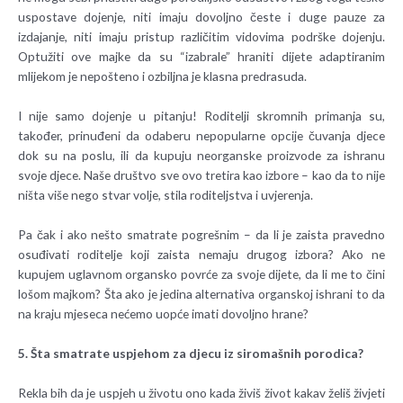
uspostave dojenje, niti imaju dovoljno česte i duge pauze za
izdajanje, niti imaju pristup različitim vidovima podrške dojenju.
Optužiti ove majke da su “izabrale” hraniti dijete adaptiranim
mlijekom je nepošteno i ozbiljna je klasna predrasuda.
I nije samo dojenje u pitanju! Roditelji skromnih primanja su,
također, prinuđeni da odaberu nepopularne opcije čuvanja djece
dok su na poslu, ili da kupuju neorganske proizvode za ishranu
svoje djece. Naše društvo sve ovo tretira kao izbore – kao da to nije
ništa više nego stvar volje, stila roditeljstva i uvjerenja.
Pa čak i ako nešto smatrate pogrešnim – da li je zaista pravedno
osuđivati roditelje koji zaista nemaju drugog izbora? Ako ne
kupujem uglavnom organsko povrće za svoje dijete, da li me to čini
lošom majkom? Šta ako je jedina alternativa organskoj ishrani to da
na kraju mjeseca nećemo uopće imati dovoljno hrane?
5. Šta smatrate uspjehom za djecu iz siromašnih porodica?
Rekla bih da je uspjeh u životu ono kada živiš život kakav želiš živjeti