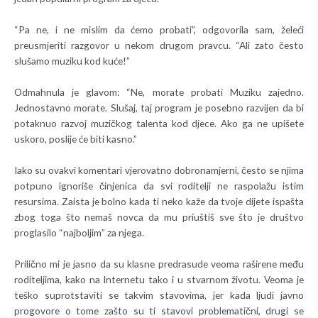
“Pa ne, i ne mislim da ćemo probati”, odgovorila sam, želeći
preusmjeriti razgovor u nekom drugom pravcu. “Ali zato često
slušamo muziku kod kuće!”
Odmahnula je glavom: “Ne, morate probati Muziku zajedno.
Jednostavno morate. Slušaj, taj program je posebno razvijen da bi
potaknuo razvoj muzičkog talenta kod djece. Ako ga ne upišete
uskoro, poslije će biti kasno.”
Iako su ovakvi komentari vjerovatno dobronamjerni, često se njima
potpuno ignoriše činjenica da svi roditelji ne raspolažu istim
resursima. Zaista je bolno kada ti neko kaže da tvoje dijete ispašta
zbog toga što nemaš novca da mu priuštiš sve što je društvo
proglasilo “najboljim” za njega.
Prilično mi je jasno da su klasne predrasude veoma raširene među
roditeljima, kako na Internetu tako i u stvarnom životu. Veoma je
teško suprotstaviti se takvim stavovima, jer kada ljudi javno
progovore o tome zašto su ti stavovi problematični, drugi se