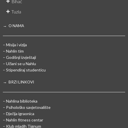
Bihać
Tuzla
→ O NAMA
– Misija i vizija
– Nahlin tim
– Godišnji izvještaji
– Učlani se u Nahlu
– Stipendiraj studenticu
→ BRZI LINKOVI
– Nahlina biblioteka
– Psihološko savjetovalište
– Dječija igraonica
– Nahlin fitness centar
– Klub mladih Tignum