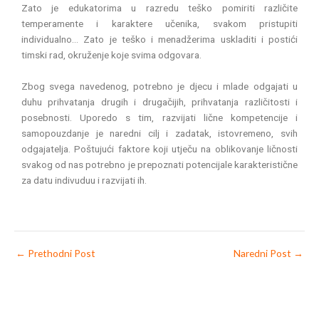
Zato je edukatorima u razredu teško pomiriti različite
temperamente i karaktere učenika, svakom pristupiti
individualno… Zato je teško i menadžerima uskladiti i postići
timski rad, okruženje koje svima odgovara.
Zbog svega navedenog, potrebno je djecu i mlade odgajati u
duhu prihvatanja drugih i drugačijih, prihvatanja različitosti i
posebnosti. Uporedo s tim, razvijati lične kompetencije i
samopouzdanje je naredni cilj i zadatak, istovremeno, svih
odgajatelja. Poštujući faktore koji utječu na oblikovanje ličnosti
svakog od nas potrebno je prepoznati potencijale karakteristične
za datu indivuduu i razvijati ih.
←
Prethodni Post
Naredni Post
→