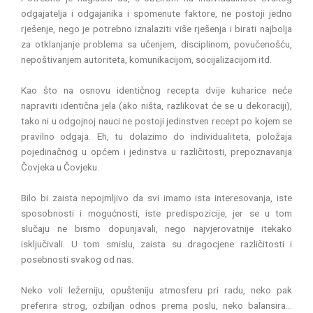
odgajatelja i odgajanika i spomenute faktore, ne postoji jedno
rješenje, nego je potrebno iznalaziti više rješenja i birati najbolja
za otklanjanje problema sa učenjem, disciplinom, povučenošću,
nepoštivanjem autoriteta, komunikacijom, socijalizacijom itd.
Kao što na osnovu identičnog recepta dvije kuharice neće
napraviti identična jela (ako ništa, razlikovat će se u dekoraciji),
tako ni u odgojnoj nauci ne postoji jedinstven recept po kojem se
pravilno odgaja. Eh, tu dolazimo do individualiteta, položaja
pojedinačnog u općem i jedinstva u različitosti, prepoznavanja
Čovjeka u Čovjeku.
Bilo bi zaista nepojmljivo da svi imamo ista interesovanja, iste
sposobnosti i mogućnosti, iste predispozicije, jer se u tom
slučaju ne bismo dopunjavali, nego najvjerovatnije itekako
isključivali. U tom smislu, zaista su dragocjene različitosti i
posebnosti svakog od nas.
Neko voli ležerniju, opušteniju atmosferu pri radu, neko pak
preferira strog, ozbiljan odnos prema poslu, neko balansira…