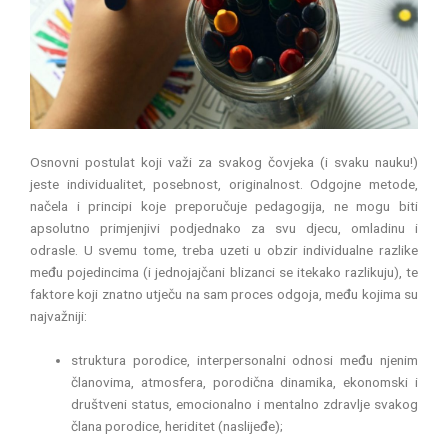
Osnovni postulat koji važi za svakog čovjeka (i svaku nauku!)
jeste individualitet, posebnost, originalnost. Odgojne metode,
načela i principi koje preporučuje pedagogija, ne mogu biti
apsolutno primjenjivi podjednako za svu djecu, omladinu i
odrasle. U svemu tome, treba uzeti u obzir individualne razlike
među pojedincima (i jednojajčani blizanci se itekako razlikuju), te
faktore koji znatno utječu na sam proces odgoja, među kojima su
najvažniji:
struktura porodice, interpersonalni odnosi među njenim
članovima, atmosfera, porodična dinamika, ekonomski i
društveni status, emocionalno i mentalno zdravlje svakog
člana porodice, heriditet (naslijeđe);