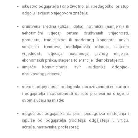
iskustvo odgajatelja i ono životno, ali i pedagoško, pristup
odgoju i svijest o njegovom značaju;
društvena sredina (bliža i dalja), hotimični (namjerni) ili
nehotimični utjecaji putem društvenih vrijednosti,
postulata, tradicijskog ili modernog koncepta, novih
socijalnih trendova, međuljudskih odnosa, sistema
vrijednosti, utjecaja masmedija, javnog mnjenja,
ekonomskih prilika, stepena tolerancije i demokratije itd.
umijeće komuniciranja svih sudionika odgojno-
obrazovnog procesa;
stepen odgojenosti i pedagoške obrazovanosti edukatora
i odgajatelja i sposobnosti da isto prenesu na druge, u
ovom slučaju na mlađe;
mogućnost odgajanika da primi pedagoška nastojanja i
inpulse od odgajatelja (roditelja, odgajatelja u vrtiću,
učitelja, nastavnika, profesora);