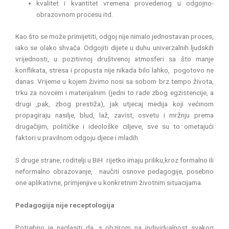
kvalitet i kvantitet vremena provedenog u odgojno-
obrazovnom procesu itd.
Kao što se može primijetiti, odgoj nije nimalo jednostavan proces,
iako se olako shvaća. Odgojiti dijete u duhu univerzalnih ljudskih
vrijednosti, u pozitivnoj društvenoj atmosferi sa što manje
konflikata, stresa i propusta nije nikada bilo lahko, pogotovo ne
danas. Vrijeme u kojem živimo nosi sa sobom brz tempo života,
trku za novcem i materijalnim (jedni to rade zbog egzistencije, a
drugi ,pak, zbog prestiža), jak utjecaj medija koji većinom
propagiraju nasilje, blud, laž, zavist, osvetu i mržnju prema
drugačijim, političke i ideološke ciljeve, sve su to ometajući
faktori u pravilnom odgoju djece i mladih.
S druge strane, roditelji u BiH rijetko imaju priliku,kroz formalno ili
neformalno obrazovanje, naučiti osnove pedagogije, posebno
one aplikativne, primjenjive u konkretnim životnim situacijama.
Pedagogija nije receptologija
Potrebno je naglasiti da, s obzirom na individualnost svakog