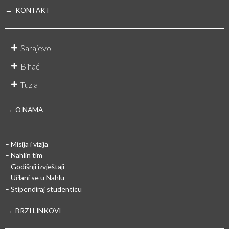
→ KONTAKT
Sarajevo
Bihać
Tuzla
→ O NAMA
– Misija i vizija
– Nahlin tim
– Godišnji izvještaji
– Učlani se u Nahlu
– Stipendiraj studenticu
→ BRZI LINKOVI