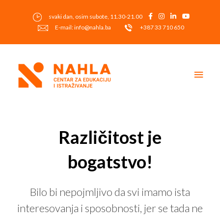
Skip
to
svaki dan, osim subote, 11.30-21.00
content
E-mail: info@nahla.ba
+387 33 710 650
Main
Men
Post
navigation
Različitost je
bogatstvo!
Bilo bi nepojmljivo da svi imamo ista
interesovanja i sposobnosti, jer se tada ne