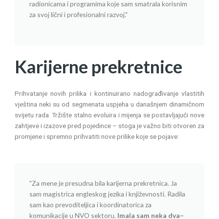
radionicama i programima koje sam smatrala korisnim
za svoj lični i profesionalni razvoj."
Karijerne prekretnice
Prihvatanje novih prilika i kontinuirano nadograđivanje vlastitih
vještina neki su od segmenata uspjeha u današnjem dinamičnom
svijetu rada. Tržište stalno evoluira i mijenja se postavljajući nove
zahtjeve i izazove pred pojedince – stoga je važno biti otvoren za
promjene i spremno prihvatiti nove prilike koje se pojave:
"Za mene je presudna bila karijerna prekretnica. Ja
sam magistrica engleskog jezika i književnosti. Radila
sam kao prevoditeljica i koordinatorica za
komunikacije u NVO sektoru.
Imala sam neka dva–