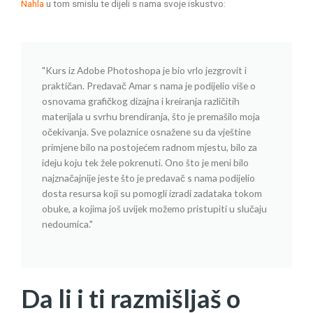
Nahla
u tom smislu te dijeli s nama svoje iskustvo:
"Kurs iz Adobe Photoshopa je bio vrlo jezgrovit i
praktičan. Predavač Amar s nama je podijelio više o
osnovama grafičkog dizajna i kreiranja različitih
materijala u svrhu brendiranja, što je premašilo moja
očekivanja. Sve polaznice osnažene su da vještine
primjene bilo na postojećem radnom mjestu, bilo za
ideju koju tek žele pokrenuti. Ono što je meni bilo
najznačajnije jeste što je predavač s nama podijelio
dosta resursa koji su pomogli izradi zadataka tokom
obuke, a kojima još uvijek možemo pristupiti u slučaju
nedoumica."
Da li i ti razmišljaš o