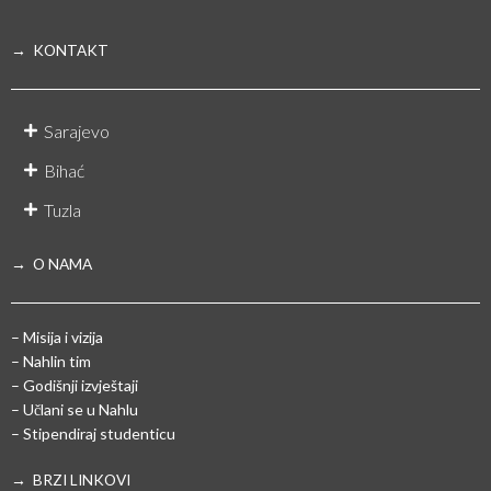
→ KONTAKT
Sarajevo
Bihać
Tuzla
→ O NAMA
– Misija i vizija
– Nahlin tim
– Godišnji izvještaji
– Učlani se u Nahlu
– Stipendiraj studenticu
→ BRZI LINKOVI