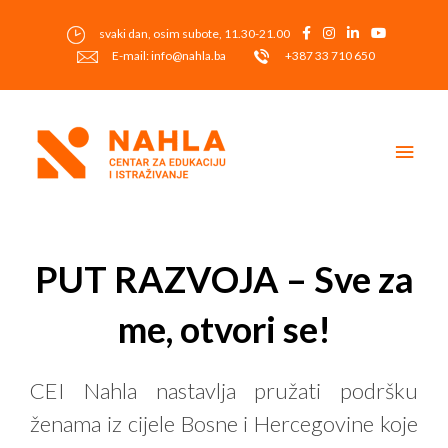
Skip
to
svaki dan, osim subote, 11.30-21.00
content
E-mail: info@nahla.ba
+387 33 710 650
Main
Men
Post
navigation
PUT RAZVOJA – Sve za
me, otvori se!
CEI Nahla nastavlja pružati podršku
ženama iz cijele Bosne i Hercegovine koje