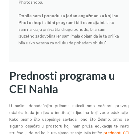
Photoshopa.
Dobila sam i ponudu za jedan angažman za koji su
Photoshop i slični programi bili esencijalni.
Iako
sam na kraju prihvatila drugu ponudu, bila sam
izuzetno zadovoljna jer sam imala dojam da je ta prilika
bila usko vezana za odluku da pohađam obuku."
Prednosti programa u
CEI Nahla
U našim dosadašnjim pričama isticali smo važnost pravog
odabira kada je riječ o instituciji i ljudima koji vode edukacije.
Kako bismo što uspješnije savladali ono što želimo, bitno se
sigurno osjećati u prostoru koji nam pruža edukaciju te imati
stručne ljude od kojih usvajamo znanje. Mia ističe
prednosti CEI