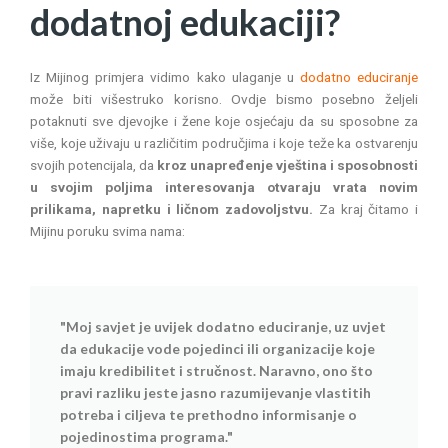
dodatnoj edukaciji?
Iz Mijinog primjera vidimo kako ulaganje u
dodatno educiranje
može biti višestruko korisno. Ovdje bismo posebno željeli
potaknuti sve djevojke i žene koje osjećaju da su sposobne za
više, koje uživaju u različitim područjima i koje teže ka ostvarenju
svojih potencijala, da
kroz unapređenje vještina i sposobnosti
u svojim poljima interesovanja otvaraju vrata novim
prilikama, napretku i ličnom zadovoljstvu.
Za kraj čitamo i
Mijinu poruku svima nama:
"Moj savjet je uvijek dodatno educiranje, uz uvjet
da edukacije vode pojedinci ili organizacije koje
imaju kredibilitet i stručnost. Naravno, ono što
pravi razliku jeste jasno razumijevanje vlastitih
potreba i ciljeva te prethodno informisanje o
pojedinostima programa."