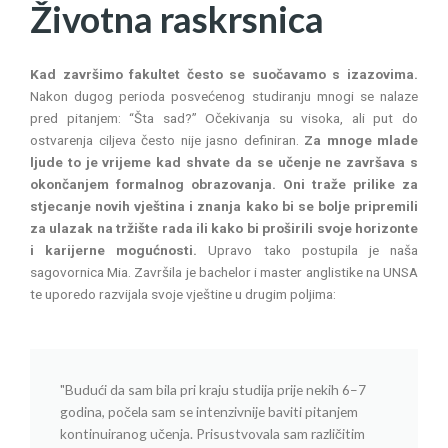
Životna raskrsnica
Kad završimo fakultet često se suočavamo s izazovima.
Nakon dugog perioda posvećenog studiranju mnogi se nalaze
pred pitanjem: “Šta sad?” Očekivanja su visoka, ali put do
ostvarenja ciljeva često nije jasno definiran.
Za mnoge mlade
ljude to je vrijeme kad shvate da se učenje ne završava s
okončanjem formalnog obrazovanja.
Oni traže prilike za
stjecanje novih vještina i znanja kako bi se bolje pripremili
za ulazak na tržište rada ili kako bi proširili svoje horizonte
i karijerne mogućnosti.
Upravo tako postupila je naša
sagovornica Mia. Završila je bachelor i master anglistike na UNSA
te uporedo razvijala svoje vještine u drugim poljima:
"Budući da sam bila pri kraju studija prije nekih 6–7
godina, počela sam se intenzivnije baviti pitanjem
kontinuiranog učenja. Prisustvovala sam različitim