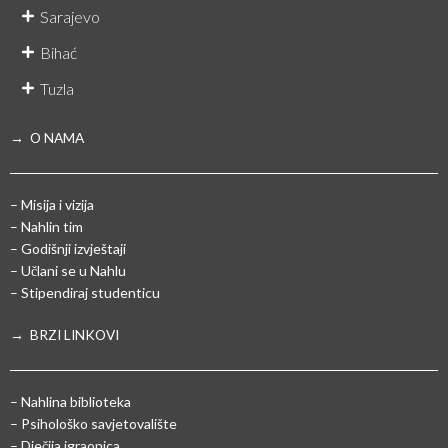
Sarajevo
Bihać
Tuzla
→ O NAMA
– Misija i vizija
– Nahlin tim
– Godišnji izvještaji
– Učlani se u Nahlu
– Stipendiraj studenticu
→ BRZI LINKOVI
– Nahlina biblioteka
– Psihološko savjetovalište
– Dječija igraonica