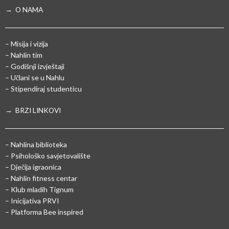
→ O NAMA
– Misija i vizija
– Nahlin tim
– Godišnji izvještaji
– Učlani se u Nahlu
– Stipendiraj studenticu
→ BRZI LINKOVI
– Nahlina biblioteka
– Psihološko savjetovalište
– Dječija igraonica
– Nahlin fitness centar
– Klub mladih Tignum
– Inicijativa PRVI
– Platforma Bee inspired