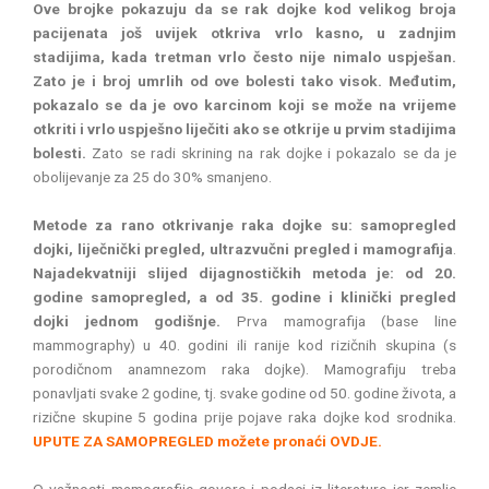
Ove brojke pokazuju da se rak dojke kod velikog broja
pacijenata još uvijek otkriva vrlo kasno, u zadnjim
stadijima, kada tretman vrlo često nije nimalo uspješan.
Zato je i broj umrlih od ove bolesti tako visok. Međutim,
pokazalo se da je ovo karcinom koji se može na vrijeme
otkriti i vrlo uspješno liječiti ako se otkrije u prvim stadijima
bolesti.
Zato se radi skrining na rak dojke i pokazalo se da je
obolijevanje za 25 do 30% smanjeno.
Metode za rano otkrivanje raka dojke su: samopregled
dojki, liječnički pregled, ultrazvučni pregled i mamografija
.
Najadekvatniji slijed dijagnostičkih metoda je: od 20.
godine samopregled, a od 35. godine i klinički pregled
dojki jednom godišnje.
Prva mamografija (base line
mammography) u 40. godini ili ranije kod rizičnih skupina (s
porodičnom anamnezom raka dojke). Mamografiju treba
ponavljati svake 2 godine, tj. svake godine od 50. godine života, a
rizične skupine 5 godina prije pojave raka dojke kod srodnika.
UPUTE ZA SAMOPREGLED možete pronaći OVDJE.