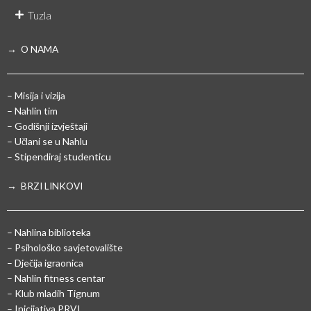
Tuzla
→ O NAMA
– Misija i vizija
– Nahlin tim
– Godišnji izvještaji
– Učlani se u Nahlu
– Stipendiraj studenticu
→ BRZI LINKOVI
– Nahlina biblioteka
– Psihološko savjetovalište
– Dječija igraonica
– Nahlin fitness centar
– Klub mladih Tignum
– Inicijativa PRVI