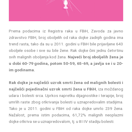
Prema podacima iz Registra raka u FBiH, Zavoda za javno
zdravstvo FBIH, broj oboljelih od raka dojke zadnjih godina ima
trend rasta, tako da su u 2011. godini u FBiH bile prijavljene 643
oboljele osobe i sve su bile žene. Rak dojke čini jednu četvrtinu
svih malignih oboljenja kod žena.
Najveći broj oboljelih žena je
u dobi 60-79 godina, potom 50-59, 65-69, a javlja se i u 20-
im godinama.
Rak dojke je najčešći uzrok smrti žena od malignih bolesti i
najčešći pojedinačni uzrok smrti žena u FBiH
, iza moždanog
udara i bolesti srca. Uprkos napretku dijagnostike i terapije, broj
umrlih raste zbog otkrivanja bolesti u uznapredovalim stadijima.
Tako je u 2011. godini u FBiH od raka dojke umrlo 239 žena.
Nažalost, prema istim podacima, 61,72% malignih neoplazmi
dojke otkriva se u uznapredovalom, tj. u III I IV stadiju bolesti.