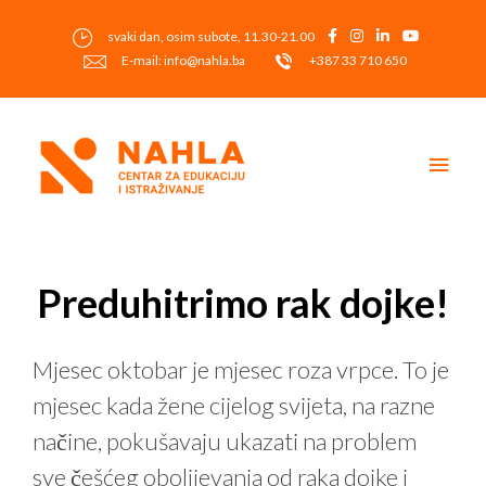
Skip
to
svaki dan, osim subote, 11.30-21.00
content
E-mail: info@nahla.ba
+387 33 710 650
Main
Men
Post
navigation
Preduhitrimo rak dojke!
Mjesec oktobar je mjesec roza vrpce. To je
mjesec kada žene cijelog svijeta, na razne
načine, pokušavaju ukazati na problem
sve češćeg obolijevanja od raka dojke i