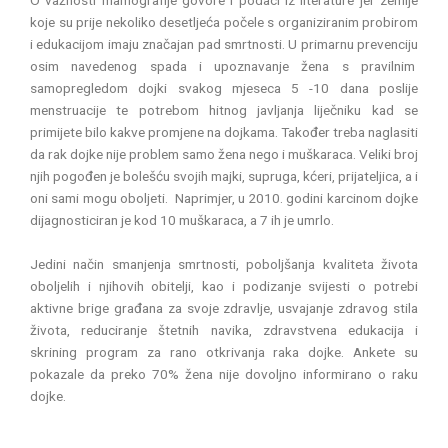
O važnosti mamografije govore i podaci iz literature jer zemlje
koje su prije nekoliko desetljeća počele s organiziranim probirom
i edukacijom imaju značajan pad smrtnosti. U primarnu prevenciju
osim navedenog spada i upoznavanje žena s pravilnim
samopregledom dojki svakog mjeseca 5 -10 dana poslije
menstruacije te potrebom hitnog javljanja liječniku kad se
primijete bilo kakve promjene na dojkama. Također treba naglasiti
da rak dojke nije problem samo žena nego i muškaraca. Veliki broj
njih pogođen je bolešću svojih majki, supruga, kćeri, prijateljica, a i
oni sami mogu oboljeti. Naprimjer, u 2010. godini karcinom dojke
dijagnosticiran je kod 10 muškaraca, a 7 ih je umrlo.
Jedini način smanjenja smrtnosti, poboljšanja kvaliteta života
oboljelih i njihovih obitelji, kao i podizanje svijesti o potrebi
aktivne brige građana za svoje zdravlje, usvajanje zdravog stila
života, reduciranje štetnih navika, zdravstvena edukacija i
skrining program za rano otkrivanja raka dojke. Ankete su
pokazale da preko 70% žena nije dovoljno informirano o raku
dojke.