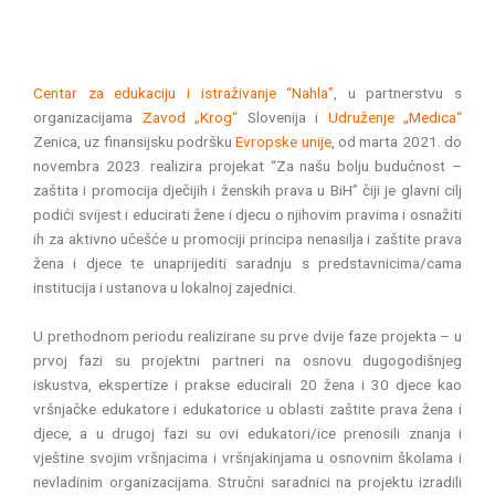
Centar za edukaciju i istraživanje “Nahla”
, u partnerstvu s
organizacijama
Zavod „Krog“
Slovenija i
Udruženje „Medica“
Zenica, uz finansijsku podršku
Evropske unije
, od marta 2021. do
novembra 2023. realizira projekat “Za našu bolju budućnost –
zaštita i promocija dječijih i ženskih prava u BiH” čiji je glavni cilj
podići svijest i educirati žene i djecu o njihovim pravima i osnažiti
ih za aktivno učešće u promociji principa nenasilja i zaštite prava
žena i djece te unaprijediti saradnju s predstavnicima/cama
institucija i ustanova u lokalnoj zajednici.
U prethodnom periodu realizirane su prve dvije faze projekta – u
prvoj fazi su projektni partneri na osnovu dugogodišnjeg
iskustva, ekspertize i prakse educirali 20 žena i 30 djece kao
vršnjačke edukatore i edukatorice u oblasti zaštite prava žena i
djece, a u drugoj fazi su ovi edukatori/ice prenosili znanja i
vještine svojim vršnjacima i vršnjakinjama u osnovnim školama i
nevladinim organizacijama. Stručni saradnici na projektu izradili