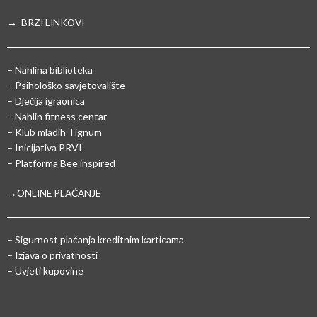
→ BRZI LINKOVI
– Nahlina biblioteka
– Psihološko savjetovalište
– Dječija igraonica
– Nahlin fitness centar
– Klub mladih Tignum
– Inicijativa PRVI
– Platforma Bee inspired
→ONLINE PLAĆANJE
–
Sigurnost plaćanja kreditnim karticama
– Izjava o privatnosti
– Uvjeti kupovine