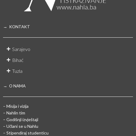
→ KONTAKT
Sarajevo
Bihać
Tuzla
→ O NAMA
– Misija i vizija
– Nahlin tim
– Godišnji izvještaji
– Učlani se u Nahlu
– Stipendiraj studenticu