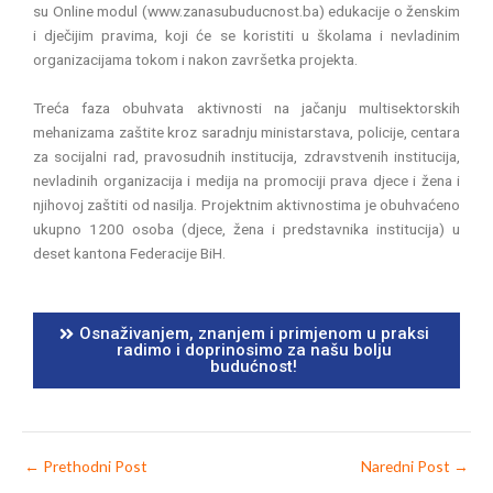
su Online modul (www.zanasubuducnost.ba) edukacije o ženskim
i dječijim pravima, koji će se koristiti u školama i nevladinim
organizacijama tokom i nakon završetka projekta.
Treća faza obuhvata aktivnosti na jačanju multisektorskih
mehanizama zaštite kroz saradnju ministarstava, policije, centara
za socijalni rad, pravosudnih institucija, zdravstvenih institucija,
nevladinih organizacija i medija na promociji prava djece i žena i
njihovoj zaštiti od nasilja. Projektnim aktivnostima je obuhvaćeno
ukupno 1200 osoba (djece, žena i predstavnika institucija) u
deset kantona Federacije BiH.
Osnaživanjem, znanjem i primjenom u praksi
radimo i doprinosimo za našu bolju
budućnost!
←
Prethodni Post
Naredni Post
→