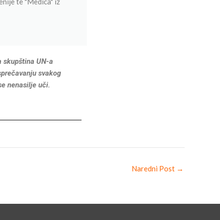
nije te "Medica" iz
a skupština UN-a
 sprečavanju svakog
e nenasilje uči.
Naredni Post
→