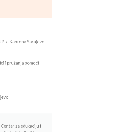
e MUP-a Kantona Sarajevo
ici i pružanja pomoći
ajevo
 Centar za edukaciju i