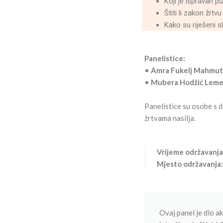
Koji je ispravan p
Štiti li zakon žrtvu
Kako su riješeni s
Panelistice:
•
Amra Fukelj Mahmut
•
Mubera Hodžić Leme
Panelistice su osobe s 
žrtvama nasilja.
Vrijeme održavanja
Mjesto održavanja:
Ovaj panel je dio a