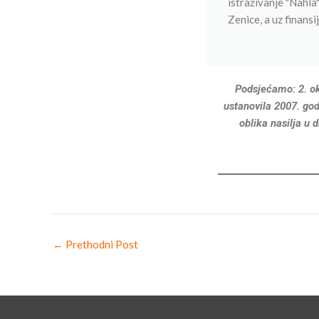
istraživanje "Nahla
Zenice, a uz finans
Podsjećamo: 2. ok
ustanovila 2007. god
oblika nasilja u 
←
Prethodni Post