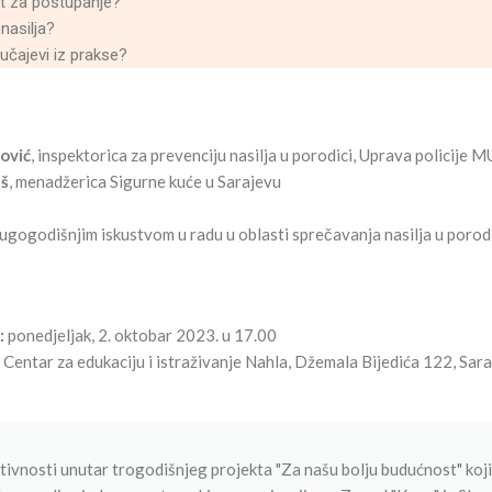
ut za postupanje?
 nasilja?
lučajevi iz prakse?
ović
, inspektorica za prevenciju nasilja u porodici, Uprava policij
š
, menadžerica Sigurne kuće u Sarajevu
dugogodišnjim iskustvom u radu u oblasti sprečavanja nasilja u porod
:
ponedjeljak, 2. oktobar 2023. u 17.00
Centar za edukaciju i istraživanje Nahla, Džemala Bijedića 122, Sar
ktivnosti unutar trogodišnjeg projekta "Za našu bolju budućnost" koji