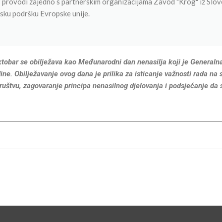
" provodi zajedno s partnerskim organizacijama Zavod "Krog" iz Slove
ijsku podršku Evropske unije.
tobar se obilježava kao Međunarodni dan nenasilja koji je Generaln
ine. Obilježavanje ovog dana je prilika za isticanje važnosti rada na
društvu, zagovaranje principa nenasilnog djelovanja i podsjećanje da s