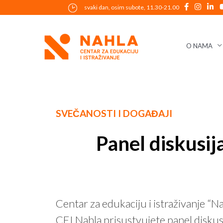
Skip
svaki dan, osim subote, 11.30-21.00
to
content
O NAMA
Post
SVEČANOSTI I DOGAĐAJI
navigation
Panel diskusija
Centar za edukaciju i istraživanje “N
CEI Nahla prisustvujete panel diskusiji