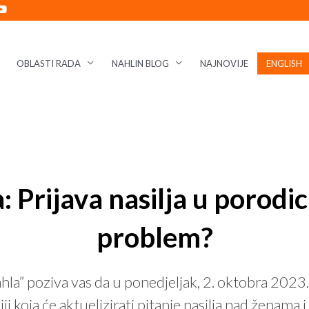
OBLASTI RADA
NAHLIN BLOG
NAJNOVIJE
ENGLISH
: Prijava nasilja u porodici
problem?
ahla” poziva vas da u ponedjeljak, 2. oktobra 2023.
 koja će aktuelizirati pitanje nasilja nad ženama i 