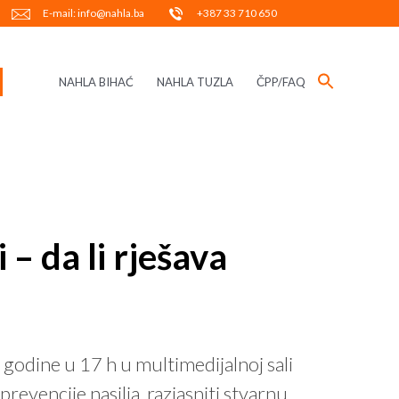
E-mail: info@nahla.ba
+387 33 710 650
NAHLA BIHAĆ
NAHLA TUZLA
ČPP/FAQ
 – da li rješava
 godine u 17 h u multimedijalnoj sali
prevencije nasilja, razjasniti stvarnu