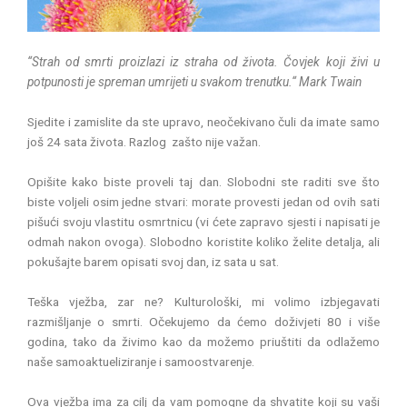
“Strah od smrti proizlazi iz straha od života. Čovjek koji živi u
potpunosti je spreman umrijeti u svakom trenutku.“ Mark Twain
Sjedite i zamislite da ste upravo, neočekivano čuli da imate samo
još 24 sata života. Razlog zašto nije važan.
Opišite kako biste proveli taj dan. Slobodni ste raditi sve što
biste voljeli osim jedne stvari: morate provesti jedan od ovih sati
pišući svoju vlastitu osmrtnicu (vi ćete zapravo sjesti i napisati je
odmah nakon ovoga). Slobodno koristite koliko želite detalja, ali
pokušajte barem opisati svoj dan, iz sata u sat.
Teška vježba, zar ne? Kulturološki, mi volimo izbjegavati
razmišljanje o smrti. Očekujemo da ćemo doživjeti 80 i više
godina, tako da živimo kao da možemo priuštiti da odlažemo
naše samoaktueliziranje i samoostvarenje.
Ova vježba ima za cilj da vam pomogne da shvatite koji su vaši