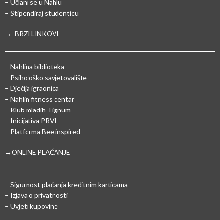
– Učlani se u Nahlu
– Stipendiraj studenticu
→ BRZI LINKOVI
– Nahlina biblioteka
– Psihološko savjetovalište
– Dječija igraonica
– Nahlin fitness centar
– Klub mladih Tignum
– Inicijativa PRVI
– Platforma Bee inspired
→ONLINE PLAĆANJE
–
Sigurnost plaćanja kreditnim karticama
– Izjava o privatnosti
– Uvjeti kupovine