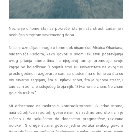
Neznanje o tome šta nas pokreće, šta je naša strast, čudan je i
neobičan simptom savremenog doba.
Nisam razmišljao mnogo o tome dok nisam čuo Alexisa Ohaniana,
suosnivača Reddita, kako govori o svom iskustvu postavljanja
ovog pitanja studentima na njegovoj turneji promocije svoje
knjige po koledžima: “Posjetili smo 86 univerziteta na ovoj turi
prošle godine i razgovarao sam sa studentima o tome za šta su
oni stvarno zagrijani, šta su njihovi snovi, šta je njihova strast, i
čuo sam od iznenađujućeg broja njih: “Stvarno ne znam. Ne znam
gdje da tražim.”
Mi odrastamo na raskrsnici kontradiktornosti. S jedne strane,
naši učitelji/ce i roditelji govore nam da radimo ono što nam je
rečeno i da pokušamo da donesemo pragmatične, razumne
odluke. S druge strane, gotovo jedina poruka svakog govora
dobrodošlice na početku školovanja je neka verzija „prati svoju