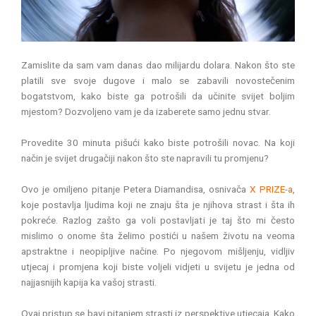
Zamislite da sam vam danas dao milijardu dolara. Nakon što ste
platili sve svoje dugove i malo se zabavili novostečenim
bogatstvom, kako biste ga potrošili da učinite svijet boljim
mjestom? Dozvoljeno vam je da izaberete samo jednu stvar.
Provedite 30 minuta pišući kako biste potrošili novac. Na koji
način je svijet drugačiji nakon što ste napravili tu promjenu?
Ovo je omiljeno pitanje Petera Diamandisa, osnivača
X PRIZE-a
,
koje postavlja ljudima koji ne znaju šta je njihova strast i šta ih
pokreće. Razlog zašto ga voli postavljati je taj što mi često
mislimo o onome šta želimo postići u našem životu na veoma
apstraktne i neopipljive načine. Po njegovom mišljenju, vidljiv
utjecaj i promjena koji biste voljeli vidjeti u svijetu je jedna od
najjasnijih kapija ka vašoj strasti.
Ovaj pristup se bavi pitanjem strasti iz perspektive utjecaja. Kako