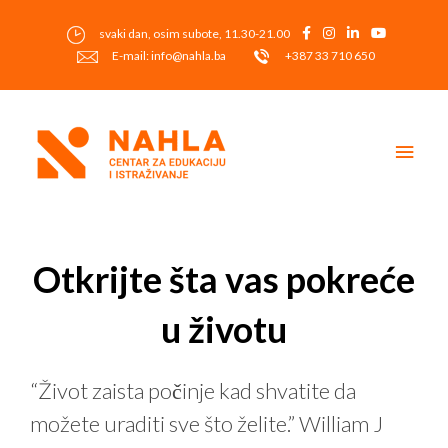
Skip
to
svaki dan, osim subote, 11.30-21.00
content
E-mail: info@nahla.ba
+387 33 710 650
Main
Men
Post
navigation
Otkrijte šta vas pokreće
u životu
“Život zaista počinje kad shvatite da
možete uraditi sve što želite.” William J