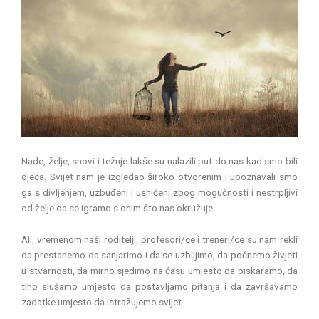
Nade, želje, snovi i težnje lakše su nalazili put do nas kad smo bili
djeca. Svijet nam je izgledao široko otvorenim i upoznavali smo
ga s divljenjem, uzbuđeni i ushićeni zbog mogućnosti i nestrpljivi
od želje da se igramo s onim što nas okružuje.
Ali, vremenom naši roditelji, profesori/ce i treneri/ce su nam rekli
da prestanemo da sanjarimo i da se uzbiljimo, da počnemo živjeti
u stvarnosti, da mirno sjedimo na času umjesto da piskaramo, da
tiho slušamo umjesto da postavljamo pitanja i da završavamo
zadatke umjesto da istražujemo svijet.