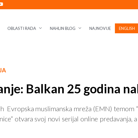
OBLASTI RADA
NAHLIN BLOG
NAJNOVIJE
ENGLISH
JA
nje: Balkan 25 godina n
 11h Evropska muslimanska mreža (EMN) temom “G
e” otvara svoj novi serijal online predavanja, a 