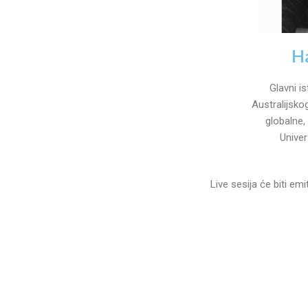
Ha
Glavni is
Australijskog
globalne,
Unive
Live sesija će biti e