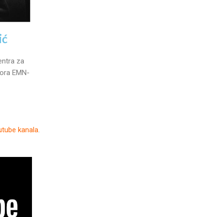
ić
entra za
dbora EMN-
tube kanala
.