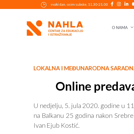
Skip
svaki dan, osim subote, 11.30-21.00
to
content
O NAMA
Post
LOKALNA I MEĐUNARODNA SARADN
navigation
Online predava
U nedjelju, 5. jula 2020. godine u
na Balkanu 25 godina nakon Srebrenic
Ivan Ejub Kostić.