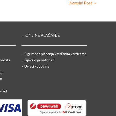
Naredni Post
→
→ONLINE PLAĆANJE
–
Sigurnost plaćanja kreditnim karticama
valište
– Izjava o privatnosti
– Uvjeti kupovine
tar
um
pired