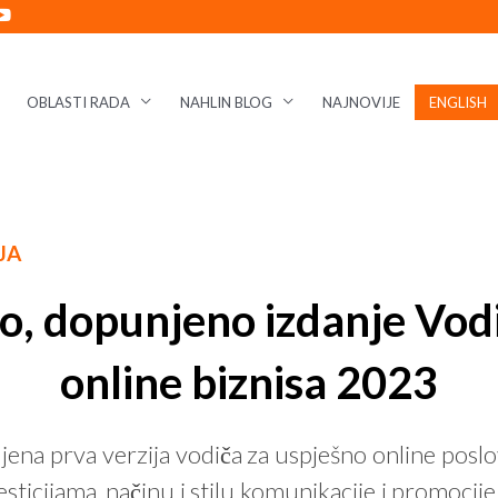
OBLASTI RADA
NAHLIN BLOG
NAJNOVIJE
ENGLISH
JA
o, dopunjeno izdanje Vod
online biznisa 2023
ena prva verzija vodiča za uspješno online poslova
ticijama, načinu i stilu komunikacije i promocije 