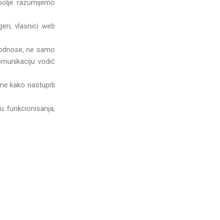
bolje razumijemo
ri, vlasnici web
e odnose, ne samo
omunikaciju vodič
ome kako nastupiti
u funkcionisanja,