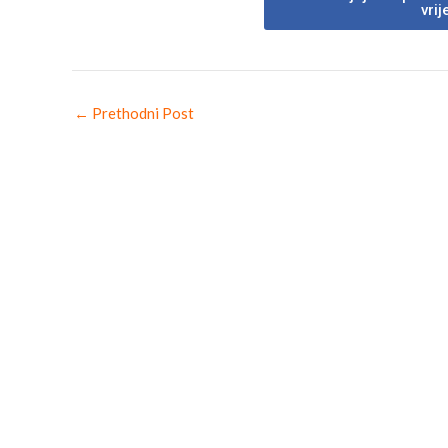
vri
←
Prethodni Post
→ K