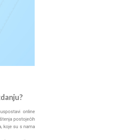
zdanju?
 uspostavi online
ištenja postojećih
, koje su s nama