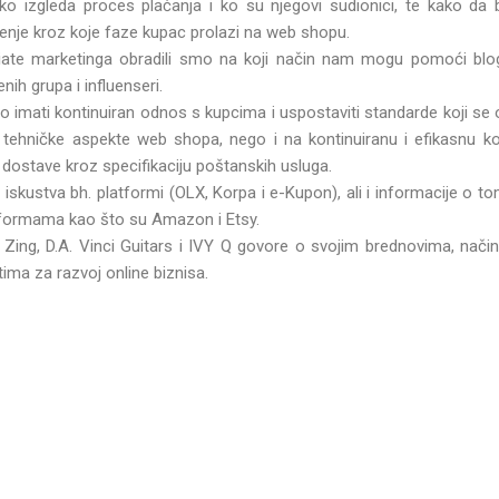
o izgleda proces plaćanja i ko su njegovi sudionici, te kako da 
jenje kroz koje faze kupac prolazi na web shopu.
iate marketinga obradili smo na koji način nam mogu pomoći bloge
enih grupa i influenseri.
no imati kontinuiran odnos s kupcima i uspostaviti standarde koji s
i tehničke aspekte web shopa, nego i na kontinuiranu i efikasnu k
 dostave kroz specifikaciju poštanskih usluga.
 iskustva bh. platformi (OLX, Korpa i e-Kupon), ali i informacije o t
tformama kao što su Amazon i Etsy.
Zing, D.A. Vinci Guitars i IVY Q govore o svojim brednovima, način
tima za razvoj online biznisa.