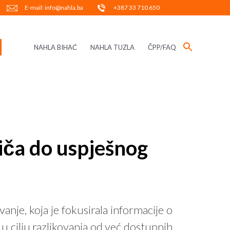
E-mail: info@nahla.ba
+387 33 710 650
NAHLA BIHAĆ
NAHLA TUZLA
ČPP/FAQ
iča do uspješnog
nje, koja je fokusirala informacije o
u cilju razlikovanja od već dostupnih