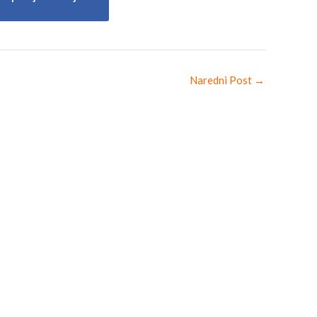
Naredni Post
→
→ONLINE PLAĆANJE
–
Sigurnost plaćanja kreditnim karticama
valište
– Izjava o privatnosti
– Uvjeti kupovine
tar
um