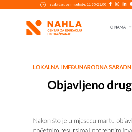
Skip
svaki dan, osim subote, 11.30-21.00
to
content
O NAMA
Post
LOKALNA I MEĐUNARODNA SARADN
navigation
Objavljeno drug
Nakon što je u mjesecu martu objavlj
početnim resursima i potrebnim inves