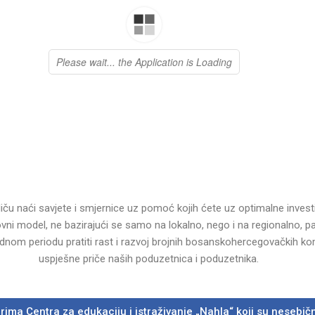
ču naći savjete i smjernice uz pomoć kojih ćete uz optimalne investici
ovni model, ne bazirajući se samo na lokalno, nego i na regionalno, pa 
om periodu pratiti rast i razvoj brojnih bosanskohercegovačkih komp
uspješne priče naših poduzetnica i poduzetnika.
ima Centra za edukaciju i istraživanje „Nahla“ koji su nesebično