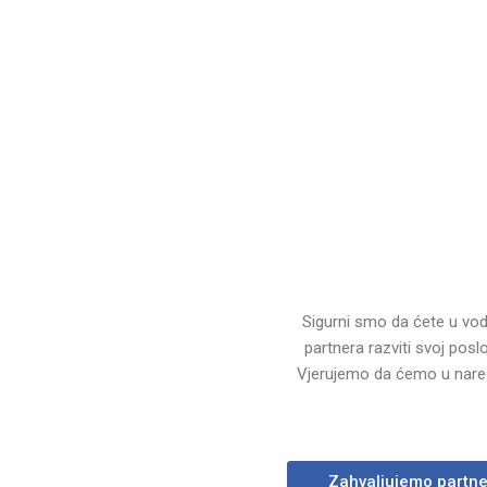
Sigurni smo da ćete u vodi
partnera razviti svoj posl
Vjerujemo da ćemo u naredn
Zahvaljujemo partner