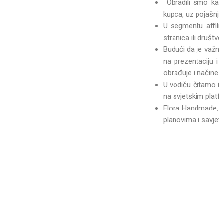
Obradili smo kak
kupca, uz pojašn
U segmentu affil
stranica ili društv
Budući da je važ
na prezentaciju 
obrađuje i načine
U vodiču čitamo i
na svjetskim pla
Flora Handmade, 
planovima i savje