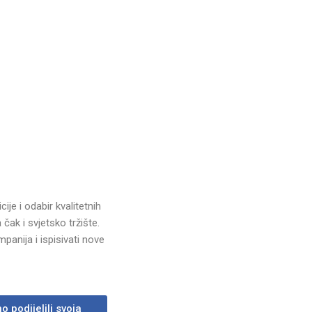
je i odabir kvalitetnih
čak i svjetsko tržište.
anija i ispisivati nove
 podijelili svoja