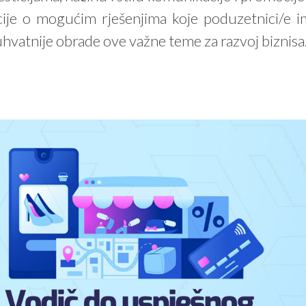
cije o mogućim rješenjima koje poduzetnici/e im
buhvatnije obrade ove važne teme za razvoj biznisa