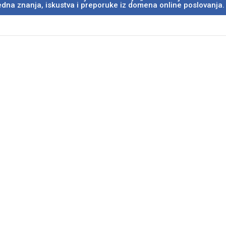
jedna znanja, iskustva i preporuke iz domena online poslovanja.
ONTAKT
→ O NAMA
→ BRZI LINKOVI
– Misija i vizija
– Nahlina biblioteka
Sarajevo
– Nahlin tim
– Psihološko savjeto
Bihać
– Godišnji izvještaji
– Dječija igraonica
– Učlani se u Nahlu
– Nahlin fitness cen
Tuzla
– Stipendiraj
– Klub mladih Tign
studenticu
– Inicijativa PRVI